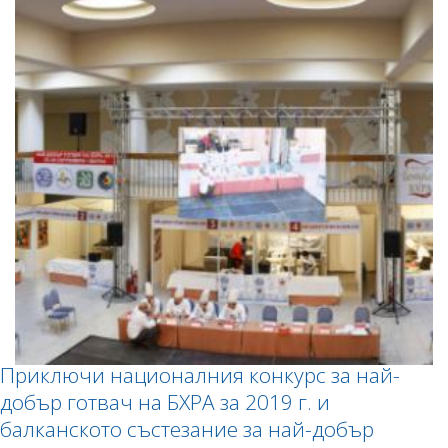
Приключи националния конкурс за най-
добър готвач на БХРА за 2019 г. и
балканското състезание за най-добър