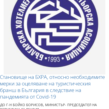
Становище на БХРА, относно необходимите
мерки за оцеляване на туристическия
бранш в България в следствие на
пандемията от Covid-19
ДО Г-Н БОЙКО БОРИСОВ, МИНИСТЪР- ПРЕДСЕДАТЕЛ НА