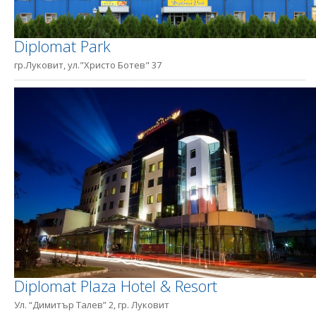
Diplomat Park
гр.Луковит, ул."Христо Ботев" 37
Diplomat Plaza Hotel & Resort
Ул. “Димитър Талев” 2, гр. Луковит