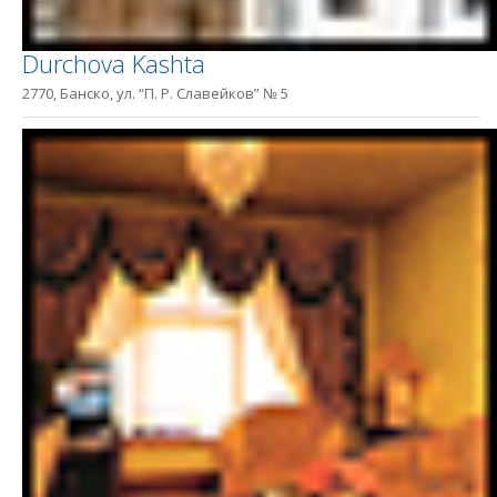
Durchova Kashta
2770, Банско, ул. “П. Р. Славейков” № 5