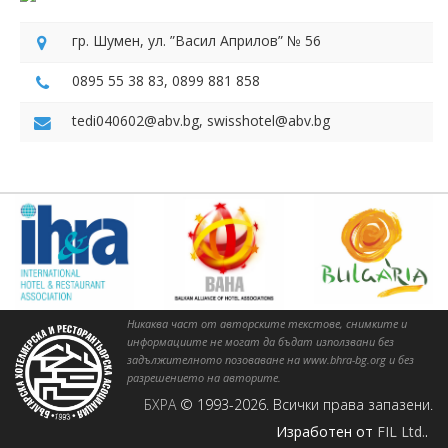
гр. Шумен, ул. ”Васил Априлов” № 56
0895 55 38 83, 0899 881 858
tedi040602@abv.bg, swisshotel@abv.bg
Никаква част от авторските текстове, снимките и
информациите не могат да бъдат използвани без
задължителното позоваване на www.bhra-bg.org и без
разрешението на авторите.
БХРА
© 1993-2026. Всички права запазени.
Изработен от
FIL Ltd.
.