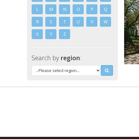
L
M
N
O
P
Q
R
S
T
U
V
W
X
Y
Z
Search by
region
: