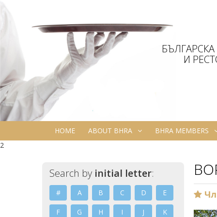
БЪЛГАРСКА
И РЕС
HOME
ABOUT BHRA
BHRA MEMBERS
2
BO
Search by
initial letter
:
#
A
B
C
D
E
Чл
F
G
H
I
J
K