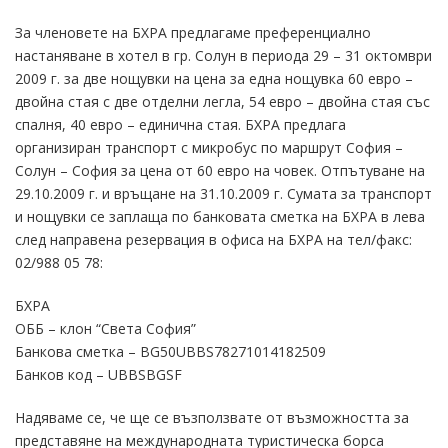
За членовете на БХРА предлагаме преференциално
настаняване в хотел в гр. Солун в периода 29 – 31 октомври
2009 г. за две нощувки на цена за една нощувка 60 евро –
двойна стая с две отделни легла, 54 евро – двойна стая със
спалня, 40 евро – единична стая. БХРА предлага
организиран транспорт с микробус по маршрут София –
Солун – София за цена от 60 евро на човек. Отпътуване на
29.10.2009 г. и връщане на 31.10.2009 г. Сумата за транспорт
и нощувки се заплаща по банковата сметка на БХРА в лева
след направена резервация в офиса на БХРА на тел/факс:
02/988 05 78:
БХРА
ОББ – клон “Света София”
Банкова сметка – BG50UBBS78271014182509
Банков код – UBBSBGSF
Надяваме се, че ще се възползвате от възможността за
представяне на международната туристическа борса