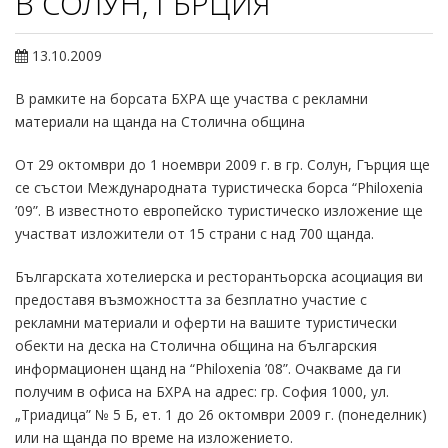
В СОЛУН, ГЪРЦИЯ
13.10.2009
В рамките на борсата БХРА ще участва с рекламни
материали на щанда на Столична община
От 29 октомври до 1 ноември 2009 г. в гр. Солун, Гърция ще
се състои Международната туристическа борса “Philoxenia
’09”. В известното европейско туристическо изложение ще
участват изложители от 15 страни с над 700 щанда.
Българската хотелиерска и ресторантьорска асоциация ви
предоставя възможността за безплатно участие с
рекламни материали и оферти на вашите туристически
обекти на деска на Столична община на българския
информационен щанд на “Philoxenia ’08”. Очакваме да ги
получим в офиса на БХРА на адрес: гр. София 1000, ул.
„Триадица” № 5 Б, ет. 1 до 26 октомври 2009 г. (понеделник)
или на щанда по време на изложението.