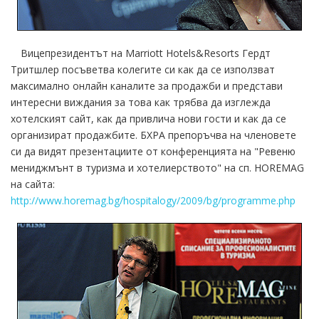
Вицепрезидентът на Marriott Hotels&Resorts Гердт
Тритшлер посъветва колегите си как да се използват
максимално онлайн каналите за продажби и представи
интересни виждания за това как трябва да изглежда
хотелският сайт, как да привлича нови гости и как да се
организират продажбите. БХРА препоръчва на членовете
си да видят презентациите от конференцията на "Ревеню
мениджмънт в туризма и хотелиерството" на сп. HOREMAG
на сайта:
http://www.horemag.bg/hospitalogy/2009/bg/programme.php