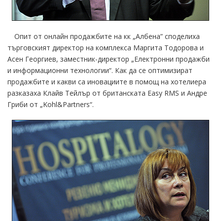
Опит от онлайн продажбите на кк „Албена” споделиха
търговският директор на комплекса Маргита Тодорова и
Асен Георгиев, заместник-директор „Електронни продажби
и информационни технологии“. Как да се оптимизират
продажбите и какви са иновациите в помощ на хотелиера
разказаха Клайв Тейлър от британската Easy RMS и Андре
Гриби от „Kоhl&Partners“.