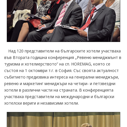
Над 120 представители на българските хотели участваха
във Втората годишна конференция „Ревеню мениджмънт в
туризма и хотелиерството” на сп. HOREMAG, която се
състоя на 1 октомври т.г. в София. Със своята актуалност
събитието предизвика интереса на генерални мениджъри,
ревеню и маркетинг мениджъри на четири- и петзвездни
хотели в различни части на страната. В конференцията
участваха представители на международни и български
хотелски вериги и независими хотели.