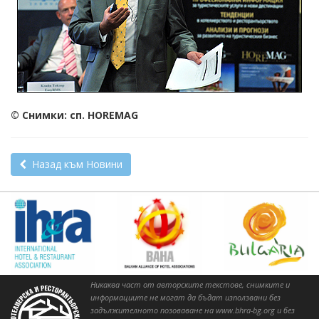
© Снимки: сп. HOREMAG
Назад към Новини
Никаква част от авторските текстове, снимките и
информациите не могат да бъдат използвани без
задължителното позоваване на www.bhra-bg.org и без