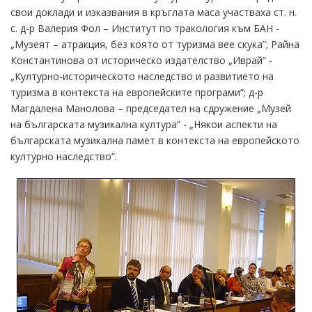
свои доклади и изказвания в кръглата маса участваха ст. н.
с. д-р Валерия Фол – Институт по тракология към БАН -
„Музеят – атракция, без която от туризма вее скука”; Райна
Константинова от историческо издателство „Иврай” -
„Културно-историческото наследство и развитието на
туризма в контекста на европейските програми”; д-р
Магдалена Манолова – председател на сдружение „Музей
на българската музикална култура” - „Някои аспекти на
българската музикална памет в контекста на европейското
културно наследство”.