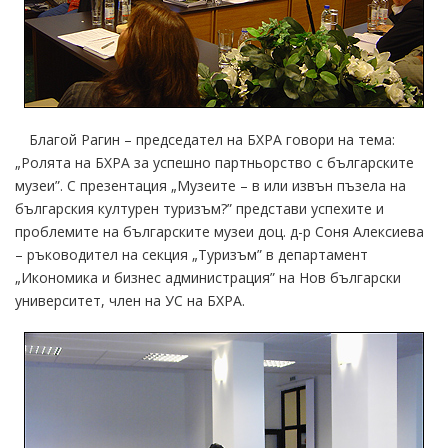
Благой Рагин – председател на БХРА говори на тема:
„Ролята на БХРА за успешно партньорство с българските
музеи”. С презентация „Музеите – в или извън пъзела на
българския културен туризъм?” представи успехите и
проблемите на българските музеи доц. д-р Соня Алексиева
– ръководител на секция „Туризъм” в департамент
„Икономика и бизнес администрация” на Нов български
университет, член на УС на БХРА.