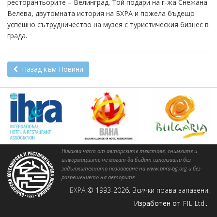
ресторантьорите – Велинград. Той подари на г-жа Снежана
Велева, двутомната история на БХРА и пожела бъдещо
успешно сътрудничество на музея с туристическия бизнес в
града.
Назад към Новини
Никаква част от авторските текстове, снимките и
информациите не могат да бъдат използвани без
задължителното позоваване на www.bhra-bg.org и без
разрешението на авторите.
БХРА
© 1993-2026. Всички права запазени.
Изработен от
FIL Ltd.
.