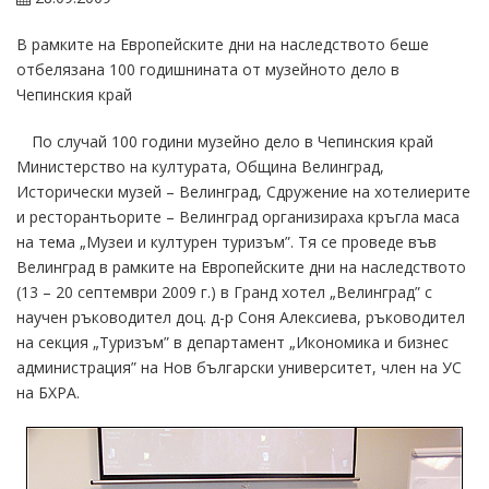
В рамките на Европейските дни на наследството беше
отбелязана 100 годишнината от музейното дело в
Чепинския край
По случай 100 години музейно дело в Чепинския край
Министерство на културата, Община Велинград,
Исторически музей – Велинград, Сдружение на хотелиерите
и ресторантьорите – Велинград организираха кръгла маса
на тема „Музеи и културен туризъм”. Тя се проведе във
Велинград в рамките на Европейските дни на наследството
(13 – 20 септември 2009 г.) в Гранд хотел „Велинград” с
научен ръководител доц. д-р Соня Алексиева, ръководител
на секция „Туризъм” в департамент „Икономика и бизнес
администрация” на Нов български университет, член на УС
на БХРА.