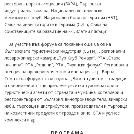
ресторантьорска асоциация (БХРА), Търговска
индустриална камара, Национален хотелиерски
мениджмънт клуб, Национален борд по туризъм (НБТ),
Съюз на инвеститорите в туризма (СИТ), Съюз на
собствениците за развитие на кк „Златни пясъци”
За участие във форума са поканени още Съюз на
българската туристическа индустрия (СБТИ), , регионални
лозаро-винарски камари: „Тур Клуб Ремарк”, РТА „Стара
планина”, РТА „Родопи”, РТА „Пирински форум”, Регионална
агенция за предприемачество и иновация – гр. Варна.
Темата на форума тази година: „Винен туризъм – традиция
и съвременност” ще привлече десетки туроператори и
туристически агенти от страната и чужбина; хотелиери и
ресторантьори от България; винопроизводители, винарски
изби, търговци и дистрибутори; производители и търговци
на козметични продукти от грозде и вино; СПА и уелнес
комплекси и др.
П Р О Г Р А М А