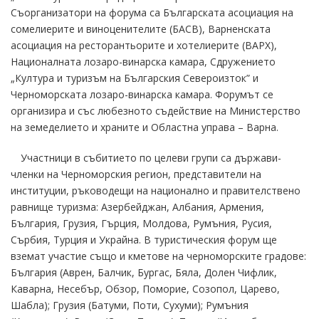
Съорганизатори на форума са Българската асоциация на
сомелиерите и виноценителите (БАСВ), Варненската
асоциация на ресторантьорите и хотелиерите (ВАРХ),
Националната лозаро-винарска камара, Сдружението
„Култура и туризъм на Българския Североизток” и
Черноморската лозаро-винарска камара. Форумът се
организира и със любезното съдействие на Министерство
на земеделието и храните и Областна управа – Варна.
Участници в събитието по целеви групи са държави-
членки на Черноморския регион, представители на
институции, ръководещи на национално и правителствено
равнище туризма: Азeрбейджан, Албания, Армения,
България, Грузия, Гърция, Молдова, Румъния, Русия,
Сърбия, Турция и Украйна. В туристическия форум ще
вземат участие също и кметове на черноморските градове:
България (Аврен, Балчик, Бургас, Бяла, Долен Чифлик,
Каварна, Несебър, Обзор, Поморие, Созопол, Царево,
Шабла); Грузия (Батуми, Поти, Сухуми); Румъния