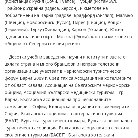
(Констанца); Русия (Сочи, Туапсе); Турция (Истамбул,
Трабзон); Украйна (Одеса, Херсон), и кметове на
побратимени на Варна градове: Брадфорд (Англия), Малмьо
(Швеция), Новоросийск (Русия), Пирея (Гърция), Рощок
(Германия), Турку (Финландия), Харков (Украйна), Южен
административен окръг Москва (Русия), както и кметове на
общини от Североизточния регион.
Десетки учебни заведения. научни институти и звена от
цялата страна и много браншови и неправителствени
организации ще участват в Черноморски туристически
форум Варна 2009 г. Сред тях са Асоциация на хотелиерите
от област Кавала, Асоциация на българските черноморски
общини, Асоциация Български медицински туризъм – гр.
Варна, Българска асоциация на професионалните
сомелиери – София, Българска асоциация на сомелиерите –
София, Българска асоциация за алтернативен туризъм
(БААТ), Бургаска туристическа камара, Бургаска регионална
туристическа асоциация, Българска асоциация за селски и
екологичен туризъм (БАСЕТ), Българска хотелска и