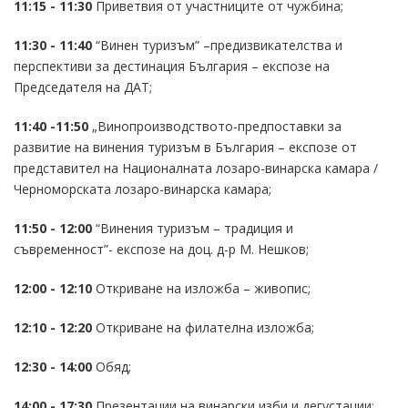
11:15 - 11:30
Приветвия от участниците от чужбина;
11:30 - 11:40
“Винен туризъм” –предизвикателства и
перспективи за дестинация България – експозе на
Председателя на ДАТ;
11:40 -11:50
„Винопроизводството-предпоставки за
развитие на винения туризъм в България – експозе от
представител на Националната лозаро-винарска камара /
Черноморската лозаро-винарска камара;
11:50 - 12:00
“Винения туризъм – традиция и
съвременност”- експозе на доц. д-р М. Нешков;
12:00 - 12:10
Откриване на изложба – живопис;
12:10 - 12:20
Откриване на филателна изложба;
12:30 - 14:00
Обяд;
14:00 - 17:30
Презентации на винарски изби и дегустации;