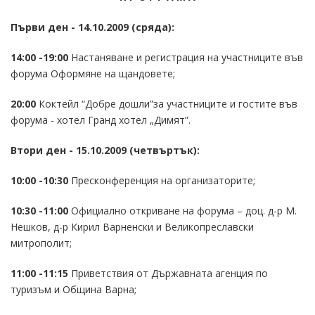
Първи ден - 14.10.2009 (сряда):
14:00 -19:00
Настаняване и регистрaция на участниците във
форума Оформяне на щандовете;
20:00
Коктейл “Добре дошли”за участниците и гостите във
форума - хотел Гранд хотел „Димят”.
Втори ден - 15.10.2009 (четвъртък):
10:00 -10:30
Пресконференция на организаторите;
10:30 -11:00
Официално откриване на форума – доц. д-р М.
Нешков, д-р Кирил Варненски и Великопреславски
митрополит;
11:00 -11:15
Приветствия от Държавната агенция по
туризъм и Община Варна;