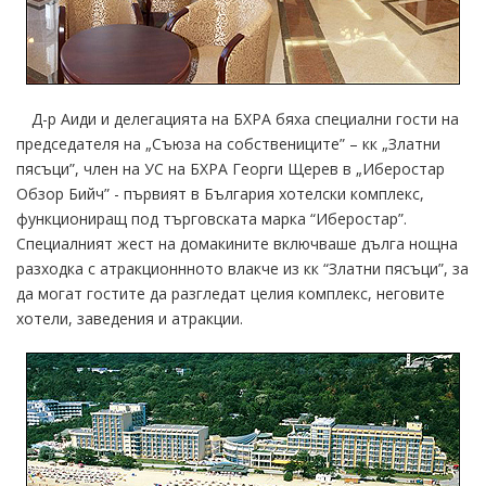
Д-р Аиди и делегацията на БХРА бяха специални гости на
председателя на „Съюза на собствениците” – кк „Златни
пясъци”, член на УС на БХРА Георги Щерев в „Иберостар
Обзор Бийч” - първият в България хотелски комплекс,
функциониращ под търговската марка “Иберостар”.
Специалният жест на домакините включваше дълга нощна
разходка с атракционнното влакче из кк “Златни пясъци”, за
да могат гостите да разгледат целия комплекс, неговите
хотели, заведения и атракции.