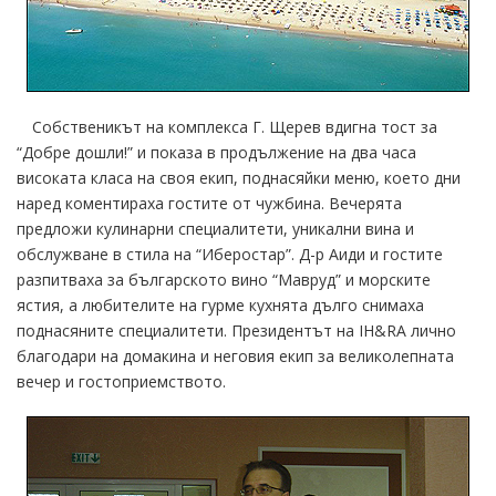
Собственикът на комплекса Г. Щерев вдигна тост за
“Добре дошли!” и показа в продължение на два часа
високата класа на своя екип, поднасяйки меню, което дни
наред коментираха гостите от чужбина. Вечерята
предложи кулинарни специалитети, уникални вина и
обслужване в стила на “Иберостар”. Д-р Аиди и гостите
разпитваха за българското вино “Мавруд” и морските
ястия, а любителите на гурме кухнята дълго снимаха
поднасяните специалитети. Президентът на IH&RA лично
благодари на домакина и неговия екип за великолепната
вечер и гостоприемството.