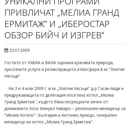
УНИКАЛНИ ПРОГРАМИ
ПРИВЛИЧАТ „МЕЛИА ГРАНД
ЕРМИТАЖ” И „ИБЕРОСТАР
ОБЗОР БИЙЧ И ИЗГРЕВ”
23.07.2009
Гостите от IH&RA и BAHA оцениха красивата природа,
луксозните услуги и релаксиращата атмосфера в кк “Златни
пясъци”
На 3 и 4 юли 2009 г. в кк „Златни пясъци” д-р Гасан Аиди и
придружаващата го делегация посетиха хотел „Мелиа
Гранд Ермитаж”, където бяха посрещнати лично от
домакините Хосе Мануел Наваро – регионален мениджър за
“Мелия Хотелс”- България и Антонио Арнедо, генерален
мениджър на хотел „Мелиа Гранд Ермитаж”.