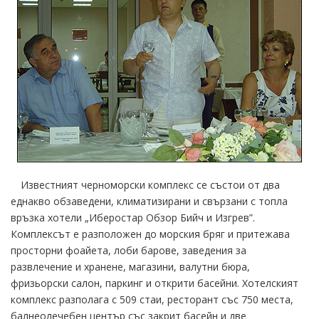
Известният черноморски комплекс се състои от два
еднакво обзаведени, климатизирани и свързани с топла
връзка хотели „Иберостар Обзор Бийч и Изгрев”.
Комплексът е разположен до морския бряг и притежава
просторни фоайета, лоби барове, заведения за
развлечение и хранене, магазини, валутни бюра,
фризьорски салон, паркинг и открити басейни. Хотелският
комплекс разполага с 509 стаи, ресторант със 750 места,
балнеолечебен център със закрит басейн и две