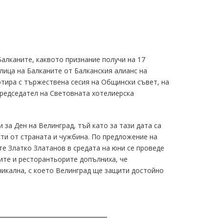
алканите, каквото признание получи на 17
лица на Балканите от Балканския алианс на
ртира с тържествена сесия на Общински съвет, на
председател на Световната хотелиерска
 за Ден на Велинград, тъй като за тази дата са
ти от страната и чужбина. По предложение на
е Златко Златанов в средата на юни се проведе
ите и ресторантьорите допълниха, че
никална, с което Велинград ще защити достойно