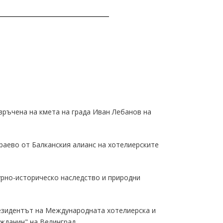
връчена на кмета на града Иван Лебанов на
араево от Балканския алианс на хотелиерските
турно-историческо наследство и природни
езидентът на Международната хотелиерска и
жданин" на Велинград.