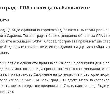
нград - СПА столица на Балканите
зунов
ад ще бъде официално коронясан днес като СПА столицата на Б
и в Сараево. Тогава градът беше официално обявен за СПА сто
рските асоциации (БХРА). Според програмата празникът ще ста
е бъде връчен приза ”Почетен гражданин” на д-р Гасан Айди ¬ 
ация.
ъщност е и основната причина за избора на делничния ден 7 юли
или възможността си да присъстват много от официалните гос
ателя на местното Сдружение на хотелиерите и ресторантьорит
рс за избор на Мис СПА Велинград. От Сдружението на хотелиер
ията, която градът ще предложи на 7 юли, наистина ще бъде у
ия приз.