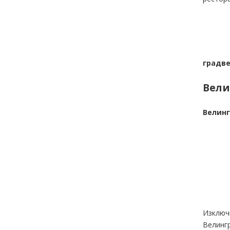
градве
Вели
Велинг
Изключи
Велингр