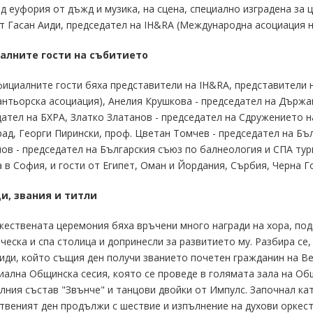
д еуфория от дъжд и музика, на сцена, специално изградена за
т Гасан Аиди, председател на IH&RA (Международна асоциация н
лните гости на събитието
ициалните гости бяха представители на IH&RA, представители н
нтьорска асоциация), Анелия Крушкова - председател на Държав
ател на БХРА, Златко Златанов - председател на Сдружението 
ад, Георги Пирински, проф. Цветан Томчев - председател на Бъ
в - председател на Българския съюз по балнеология и СПА тур
 в София, и гости от Египет, Оман и Йордания, Сърбия, Черна Г
и, звания и титли
ествената церемония бяха връчени много награди на хора, под
ческа и спа столица и допринесли за развитието му. Разбира се,
иди, който същия ден получи званието почетен гражданин на В
иална Общинска сесия, която се проведе в голямата зала на Общ
лния състав "Звънче" и танцови двойки от Импулс. Започнал ка
веният ден продължи с шествие и изпълнение на духови оркест