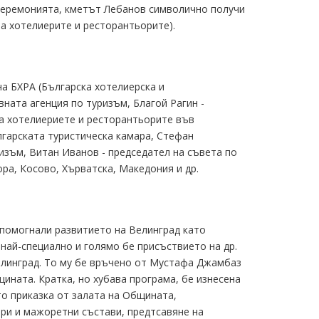
 церемонията, кметът Лебанов символично получи
а хотелиерите и ресторантьорите).
а БХРА (Българска хотелиерска и
ната агенция по туризъм, Благой Рагин -
на хотелиериете и ресторантьорите във
лгарската туристическа камара, Стефан
изъм, Витан Иванов - председател на съвета по
ора, Косово, Хърватска, Македония и др.
помогнали развитието на Велинград като
 най-специално и голямо бе присъствието на др.
елинград. То му бе връчено от Мустафа Джамбаз
ината. Кратка, но хубава програма, бе изнесена
то приказка от залата на Общината,
ри и мажоретни състави, предтсавяне на