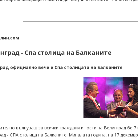
лин.сом
нград - Спа столица на Балканите
рад официално вече е Спа столицата на Балканите
телно вълнуващ за всички граждани и гости на Велинград бе 7 
ад - СПА столица на Балканите. Миналата година, на 17 декемвр