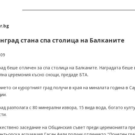
r.bg
нград стана спа столица на Балканите
009
ад беше отличен за спа столица на Балканите. Наградата беше 
лна церемония късно снощи, предаде БТА.
ието си курортният град получи в края на миналата година в С
ии.
ад разполага с 80 минерални извора, 15 вида вода, богато кул
ти.
жествено заседание на Общинския съвет преди церемонията пр
нтьорска асоциация Гасан Аиди получи отличието "Почетен гра