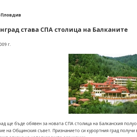
-Пловдив
нград става СПА столица на Балканите
009 г.
ад ще бъде обявен за новата СПА столица на Балканския полуо
ие на Общинския съвет. Признанието си курортния град получи 