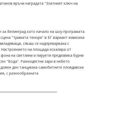
латанов връчи наградата "Златният ключ на
 за Велинград като начало на шоу-програмата.
 сцена "тримата тенори" в БГ вариант извисиха
завладяващи, сякаш се надпреварваха с
. Настроението на площада ескалира от
 фона на светлини и пируети предизвика бурни
сен "Вода". Разноцветни зари в небето
ждовен ден танцуваха самобитните пловдивски
ия, с разнообразната