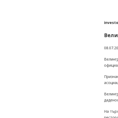
investo
Вели
08.07.2
Велингр
официа
Признан
асоциац
Велингр
даденос
На тър
рестора