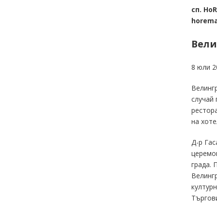
сп. Ho
horema
Вели
8 юли 2
Велингр
случай 
рестора
на хоте
Д-р Гас
церемон
града. 
Велингр
културн
Търгови