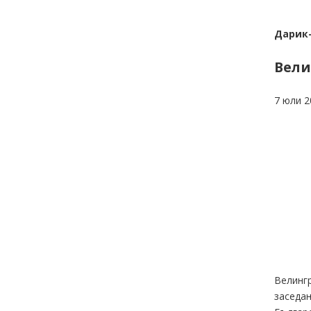
Дарик
Вели
7 юли 2
Велингр
заседан