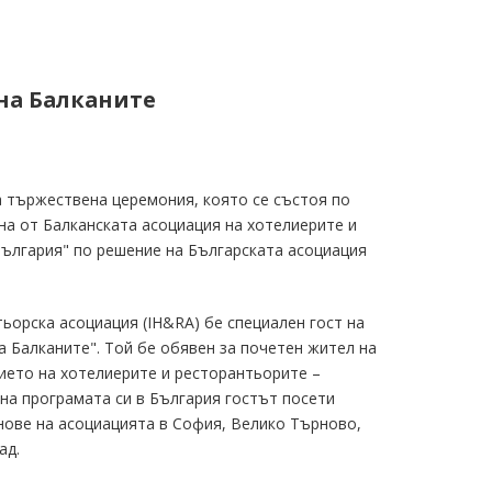
на Балканите
 тържествена церемония, която се състоя по
ина от Балканската асоциация на хотелиерите и
 България" по решение на Българската асоциация
ьорска асоциация (IH&RA) бе специален гост на
 Балканите". Той бе обявен за почетен жител на
ието на хотелиерите и ресторантьорите –
на програмата си в България гостът посети
нове на асоциацията в София, Велико Търново,
ад.