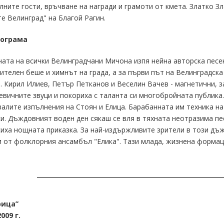
ните гости, връчване на награди и грамоти от кмета. Златко З
е Велинград" на Благой Рагин.
рограма
ата на всички Велинградчани Мичона изпя нейна авторска песен
телен беше и химнът на града, а за първи път на Велинградска
. Кирил Илиев, Петър Петканов и Веселин Вачев - магнетични, 
вичните звуци и покориха с таланта си многобройната публика
алите изпълнения на Стоян и Елица. Барабанната им техника на
и. Дъждовният воден ден сякаш се вля в тяхната неотразима пе
иха нощната приказка. За най-издържливите зрители в този дъ
 от фолклорния ансамбъл "Елика". Тази млада, жизнена формац
рица”
009 г.