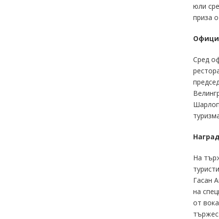
юли сре
приза о
Официа
Сред оф
рестора
председ
Велингр
Шарлопо
туризма
Наград
На търж
туристи
Гасан А
на спец
от вока
тържест