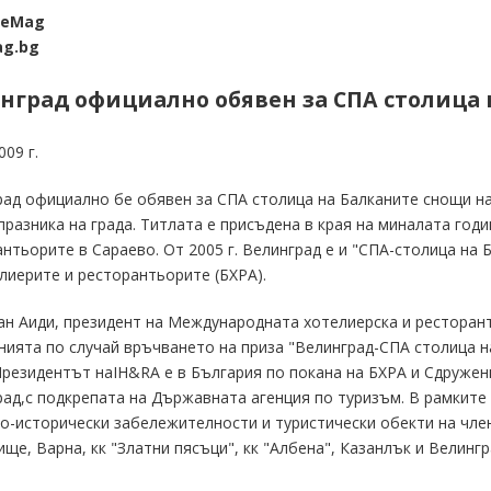
ReMag
g.bg
нград официално обявен за СПА столица 
009 г.
ад официално бе обявен за СПА столица на Балканите снощи на
празника на града. Титлата е присъдена в края на миналата год
нтьорите в Сараево. От 2005 г. Велинград е и "СПА-столица на
лиерите и ресторантьорите (БХРА).
ан Аиди, президент на Международната хотелиерска и ресторант
ията по случай връчването на приза "Велинград-СПА столица на
Президентът наIH&RA е в България по покана на БХРА и Сдружен
ад,с подкрепата на Държавната агенция по туризъм. В рамките 
о-исторически забележителности и туристически обекти на чле
ще, Варна, кк "Златни пясъци", кк "Албена", Казанлък и Велингр