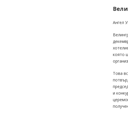
Вели
Ангел У
Велингр
декемвр
хотелие
която щ
организ
Това вс
потвърд
председ
и конку
церемон
получен