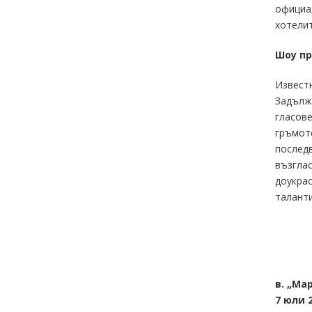
официал
хотелит
Шоу п
Известн
Задължи
гласове
гръмоте
последв
възглас
доукрас
таланти
в. „Ма
7 юли 2