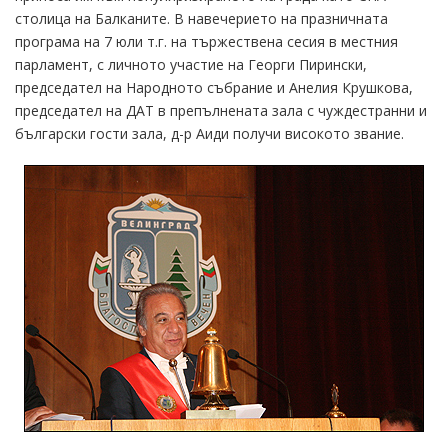
столица на Балканите. В навечерието на празничната
програма на 7 юли т.г. на тържествена сесия в местния
парламент, с личното участие на Георги Пирински,
председател на Народното събрание и Анелия Крушкова,
председател на ДАТ в препълнената зала с чуждестранни и
български гости зала, д-р Аиди получи високото звание.