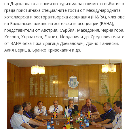
на Държавната агенция по туризъм, за голямото събитие в
града пристигнаха специалните гости от Международната
хотелиерска и ресторантьорска асоциация (IH&RA), членове
на Балканския алианс на хотелските асоциации (BAHA),
представители от Австрия, Сърбия, Македония, Черна гора,
Косово, Хърватска, Египет, Йордания и др. Сред приятелите
от BAHA бяха г-жа Драгица Дрекалович, Дончо Таневски,
Алия Бериша, Бранко Кривокапич и др.