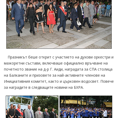
Празникът беше открит с участието на духови оркестри и
мажоретни състави, включваше официално връчване на
почетното звание на д-р Г. Аиди, наградата за СПА столица
на Балканите и призовете за най-активните членове на
Инициативния комитет, както и църковен водосвет. Повече
за наградите в следващите новини на БХРА.