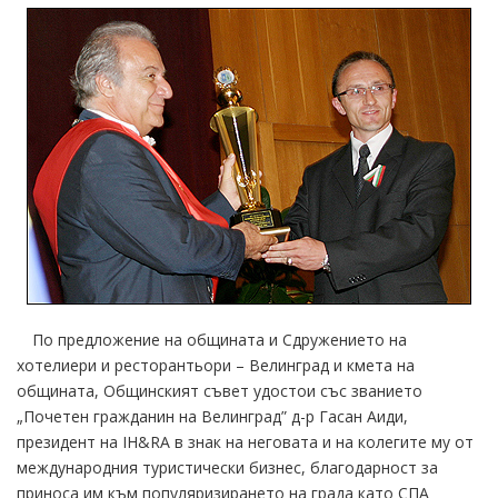
По предложение на общината и Сдружението на
хотелиери и ресторантьори – Велинград и кмета на
общината, Общинският съвет удостои със званието
„Почетен гражданин на Велинград” д-р Гасан Аиди,
президент на IH&RA в знак на неговата и на колегите му от
международния туристически бизнес, благодарност за
приноса им към популяризирането на града като СПА