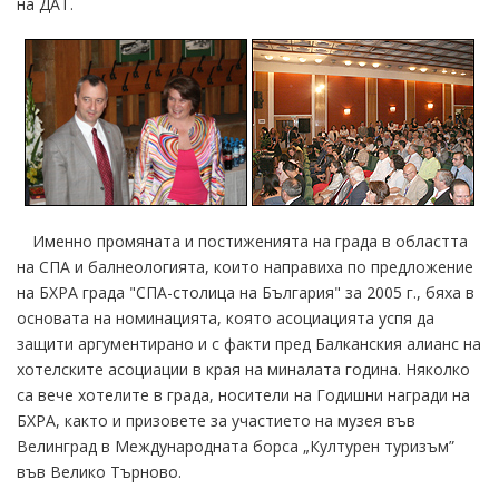
на ДАТ.
Именно промяната и постиженията на града в областта
на СПА и балнеологията, които направиха по предложение
на БХРА града "СПА-столица на България" за 2005 г., бяха в
основата на номинацията, която асоциацията успя да
защити аргументирано и с факти пред Балканския алианс на
хотелските асоциации в края на миналата година. Няколко
са вече хотелите в града, носители на Годишни награди на
БХРА, както и призовете за участието на музея във
Велинград в Международната борса „Културен туризъм”
във Велико Търново.