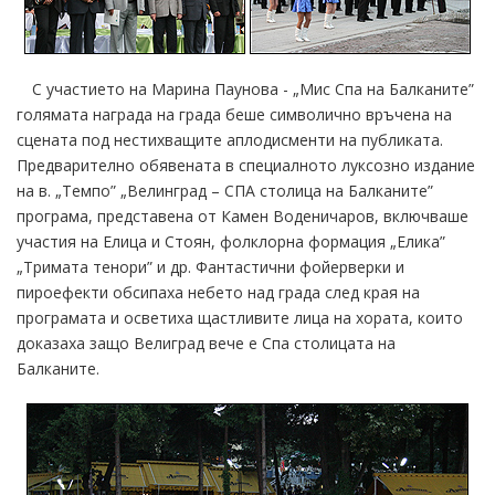
С участието на Марина Паунова - „Мис Спа на Балканите”
голямата награда на града беше символично връчена на
сцената под нестихващите аплодисменти на публиката.
Предварително обявената в специалното луксозно издание
на в. „Темпо” „Велинград – СПА столица на Балканите”
програма, представена от Камен Воденичаров, включваше
участия на Елица и Стоян, фолклорна формация „Елика”
„Тримата тенори” и др. Фантастични фойерверки и
пироефекти обсипаха небето над града след края на
програмата и осветиха щастливите лица на хората, които
доказаха защо Велиград вече е Спа столицата на
Балканите.