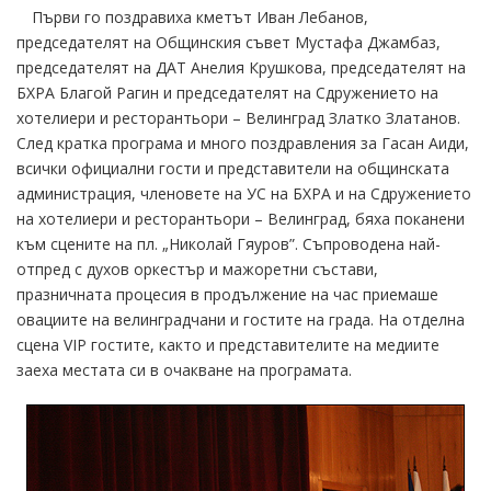
Първи го поздравиха кметът Иван Лебанов,
председателят на Общинския съвет Мустафа Джамбаз,
председателят на ДАТ Анелия Крушкова, председателят на
БХРА Благой Рагин и председателят на Сдружението на
хотелиери и ресторантьори – Велинград Златко Златанов.
След кратка програма и много поздравления за Гасан Аиди,
всички официални гости и представители на общинската
администрация, членовете на УС на БХРА и на Сдружението
на хотелиери и ресторантьори – Велинград, бяха поканени
към сцените на пл. „Николай Гяуров”. Съпроводена най-
отпред с духов оркестър и мажоретни състави,
празничната процесия в продължение на час приемаше
овациите на велинградчани и гостите на града. На отделна
сцена VIP гостите, както и представителите на медиите
заеха местата си в очакване на програмата.