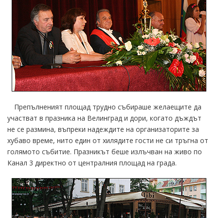
Препълненият площад трудно събираше желаещите да
участват в празника на Велинград и дори, когато дъждът
не се размина, въпреки надеждите на организаторите за
хубаво време, нито един от хилядите гости не си тръгна от
голямото събитие. Празникът беше излъчван на живо по
Канал 3 директно от централния площад на града.