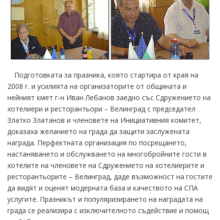
Подготовката за празника, която стартира от края на
2008 г. и усилията на организаторите от общината и
нейният кмет г-н Иван Лебанов заедно със Сдружението на
хотелиери и ресторантьори – Велинград с председател
Златко Златанов и членовете на Инициативния комитет,
доказаха желанието на града да защити заслужената
награда. Перфектната организация по посрещането,
настаняването и обслужването на многобройните гости в
хотелите на членовете на Сдружението на хотелиерите и
ресторантьорите – Велинград, даде възможност на гостите
да видят и оценят модерната база и качеството на СПА
услугите. Празникът и популяризирането на наградата на
града се реализира с изключителното съдействие и помощ