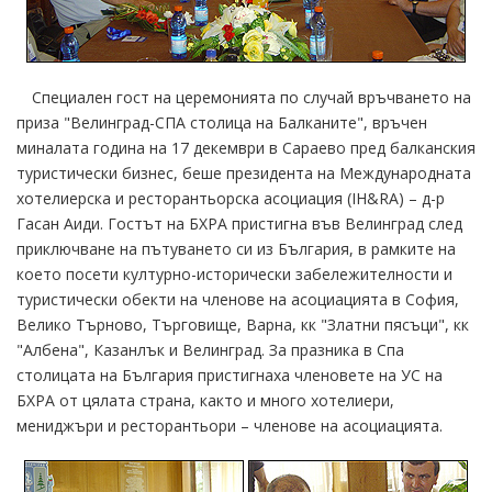
Специален гост на церемонията по случай връчването на
приза "Велинград-СПА столица на Балканите", връчен
миналата година на 17 декември в Сараево пред балканския
туристически бизнес, беше президента на Международната
хотелиерска и ресторантьорска асоциация (IH&RA) – д-р
Гасан Аиди. Гостът на БХРА пристигна във Велинград след
приключване на пътуването си из България, в рамките на
което посети културно-исторически забележителности и
туристически обекти на членове на асоциацията в София,
Велико Търново, Търговище, Варна, кк "Златни пясъци", кк
"Албена", Казанлък и Велинград. За празника в Спа
столицата на България пристигнаха членовете на УС на
БХРА от цялата страна, както и много хотелиери,
мениджъри и ресторантьори – членове на асоциацията.