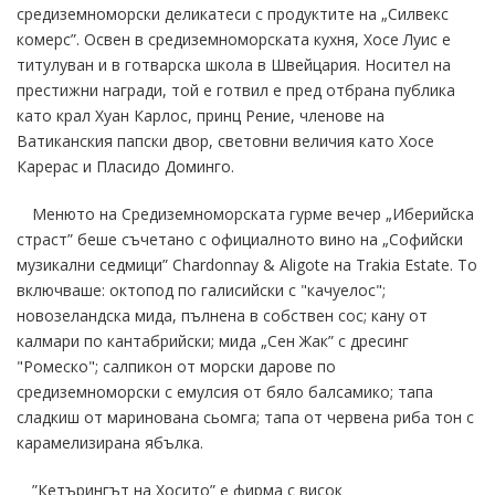
средиземноморски деликатеси с продуктите на „Силвекс
комерс”. Освен в средиземноморската кухня, Хосе Луис е
титулуван и в готварска школа в Швейцария. Носител на
престижни награди, той е готвил е пред отбрана публика
като крал Хуан Карлос, принц Рение, членове на
Ватиканския папски двор, световни величия като Хосе
Карерас и Пласидо Доминго.
Менюто на Средиземноморската гурме вечер „Иберийска
страст” беше съчетано с официалното вино на „Софийски
музикални седмици” Chardonnay & Aligote на Trakia Estate. То
включваше: октопод по галисийски с "качуелос";
новозеландска мида, пълнена в собствен сос; кану от
калмари по кантабрийски; мида „Сен Жак” с дресинг
"Ромеско"; салпикон от морски дарове по
средиземноморски с емулсия от бяло балсамико; тапа
сладкиш от маринована сьомга; тапа от червена риба тон с
карамелизирана ябълка.
”Кетърингът на Хосито” е фирма с висок