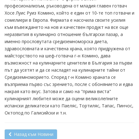
професионализъм, ръководена от младия главен готвач
Хосе Луис Руиз Комино, който е един от 10-те топ готвачи и
сомелиери в Европа. Фирмата е насочила своите усилия
към въвеждането на нов и качествен продукт на все още
неразвития в кулинарно отношение български пазар, а
именно прословутата средиземноморска диета,
здравословната и качествена храна, която придружена от
майсторството на шеф-готвача г-н Комино, дава
възможност на кулинарните ценители в България за първи
път да усетят и да се насладят на кулинарните тайни от
Средиземноморието. Според г-н Комино храната се
възприема първо със зрението, после с обонянието и едва
накрая като вкус. Затова и само на "прима виста"
кулинарният любител може да оцени великолепните
испански деликатеси като Паеляс, Тортиляс, Тапас, Пинчос,
Октопод по Галисийски и т.н.
Назад към Новини