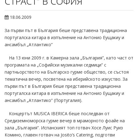
СТРАСТ” В СОФИЯ
18.06.2009
За първи път в България беше представена традиционна
португалска китара в изпълнение на Антонио Еущакиу и
ансамбъл „Атлантико”
На 13 юни 2009 г. в Камерна зала „България”, като част от
програмата на „Софийски музикални седмици” с
партньорството на Българско гурме общество, се състоя
тематична вечер, посветена на иберийското изкуство. За
първи път в България беше представена традиционна
португалска китара в изпълнение на Антонио Еущакиу и
ансамбъл „Атлантико” (Португалия).
Концертът MUSICA IBERICA беше последван от
Средиземноморска гурме вечер в мраморното фоайе на
зала „България”. Испанският топ готвач Хосе Луис Руиз
Комино, главен готвач на Josito’s Catering, подготви