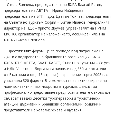
– Стела Балчева, председателят на БХРА Благой Рагин,
председателят на АБТТА – Ирина Найденова,
председателят на БТК – доц. Цветан Тончев, председателят
на Съвета но туризъм-София – Витан Иванов, генералният
директор на НДК – Христо Друмев, управителят на ПРИМ
ЕКСПО, организатор на изложението, асоцииран член на
БХРА - Вихра Огнянова.
Престижният форум ще се проведе под патронажа на
ДАТ и с подкрепата на браншовите организации: БАТА,
БХРА, БТК, АБТТА, БААТ, БАБСТ, Съвет по туризъм – София
и НДК. Участие в борсата са заявили над 350 изложители
от България и още 18 страни (за сравнение - през 2008 г. са
участвали 320 фирми). Възможността за активизиране на
нови контакти и партньорства в туризма, шансът за
професионално представяне пред посетителите отново ще
съберат заедно десетки туроператори и туристически
агенции, държавни и браншови организации, общини и
представители на хотелиерската индустрия.