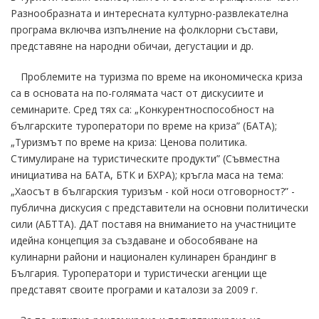
Разнообразната и интересната културно-развлекателна
програма включва изпълнение на фолклорни състави,
представяне на народни обичаи, дегустации и др.
Проблемите на туризма по време на икономическа криза
са в основата на по-голямата част от дискусиите и
семинарите. Сред тях са: „Конкурентноспособност на
българските туроператори по време на криза” (БАТА);
„Туризмът по време на криза: Ценова политика.
Стимулиране на туристическите продукти” (Съвместна
инициатива на БАТА, БТК и БХРА); кръгла маса на тема:
„Хаосът в българския туризъм - кой носи отговорност?” -
публична дискусия с представители на основни политически
сили (АБТТА). ДАТ поставя на вниманието на участниците
идейна концепция за създаване и обособяване на
кулинарни райони и национален кулинарен брандинг в
България. Туроператори и туристически агенции ще
представят своите програми и каталози за 2009 г.