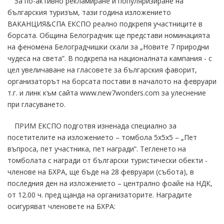
За по-активно рекламиране и популяризиране на
българския туризъм, тази година изложението
ВАКАНЦИЯ&СПА ЕКСПО реално подкрепя участниците в
борсата. Община Белоградчик ще представи номинацията
на феномена Белоградчишки скали за „Новите 7 природни
чудеса на света”. В подкрепа на националната кампания - с
цел увеличаване на гласовете за българския фаворит,
организаторът на борсата постави в началото на февруари
т.г. и линк към сайта www.new7wonders.com за улеснение
при гласуването.
ПРИМ ЕКСПО подготвя изненада специално за
посетителите на изложението – томбола 5х5х5 – „Пет
въпроса, пет участника, пет награди”. Тегленето на
томболата с награди от български туристически обекти -
членове на БХРА, ще бъде на 28 февруари (събота), в
последния ден на изложението – централно фоайе на НДК,
от 12.00 ч. пред щанда на организаторите. Наградите
осигуряват членовете на БХРА: