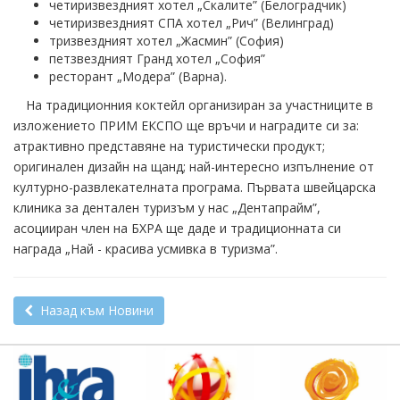
четиризвездният хотел „Скалите” (Белоградчик)
четиризвездният СПА хотел „Рич” (Велинград)
тризвездният хотел „Жасмин” (София)
петзвездният Гранд хотел „София”
ресторант „Модера” (Варна).
На традиционния коктейл организиран за участниците в
изложението ПРИМ ЕКСПО ще връчи и наградите си за:
атрактивно представяне на туристически продукт;
оригинален дизайн на щанд; най-интересно изпълнение от
културно-развлекателната програма. Първата швейцарска
клиника за дентален туризъм у нас „Дентапрайм”,
асоцииран член на БХРА ще даде и традиционната си
награда „Най - красива усмивка в туризма”.
Назад към Новини