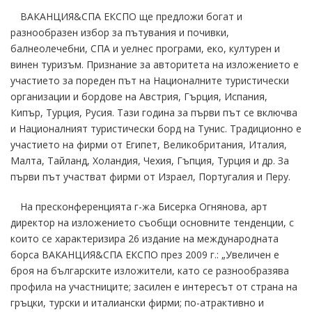
ВАКАНЦИЯ&СПА ЕКСПО ще предложи богат и
разнообразен избор за пътувания и почивки,
балнеолечебни, СПА и уелнес програми, еко, културен и
винен туризъм. Признание за авторитета на изложението е
участието за пореден път на Националните туристически
организации и бордове на Австрия, Гърция, Испания,
Кипър, Турция, Русия. Тази година за първи път се включва
и Националният туристически борд на Тунис. Традиционно е
участието на фирми от Египет, Великобритания, Италия,
Малта, Тайланд, Холандия, Чехия, Гъпция, Турция и др. За
първи път участват фирми от Израел, Португалия и Перу.
На пресконференцията г-жа Бисерка Огнянова, арт
директор на изложението съобщи основните тенденции, с
които се характеризира 26 издание на международната
борса ВАКАНЦИЯ&СПА ЕКСПО през 2009 г.: „Увеличен е
броя на българските изложители, като се разнообразява
профила на участниците; засилен е интересът от страна на
гръцки, турски и италиански фирми; по-атрактивно и