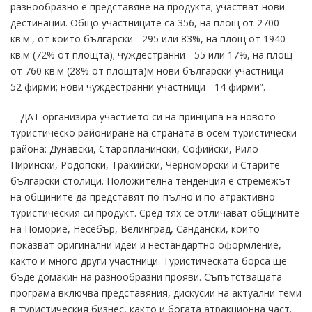
разнообразно е представяне на продукта; участват нови
дестинации. Общо участниците са 356, на площ от 2700
кв.м., от които български - 295 или 83%, на площ от 1940
кв.м (72% от площта); чуждестранни - 55 или 17%, на площ
от 760 кв.м (28% от площта)м нови български участници -
52 фирми; нови чуждестранни участници - 14 фирми”.
ДАТ организира участието си на принципа на новото
туристическо райониране на страната в осем туристически
района: Дунавски, Старопланински, Софийски, Рило-
Пирински, Родопски, Тракийски, Черноморски и Старите
български столици. Положителна тенденция е стремежът
на общините да представят по-пълно и по-атрактивно
туристическия си продукт. Сред тях се отличават общините
на Поморие, Несебър, Велинград, Сандански, които
показват оригинални идеи и нестандартно оформление,
както и много други участници. Туристическата борса ще
бъде домакин на разнообразни прояви. Съпътстващата
програма включва представяния, дискусии на актуални теми
в туристическия бизнес, както и богата атракционна част.