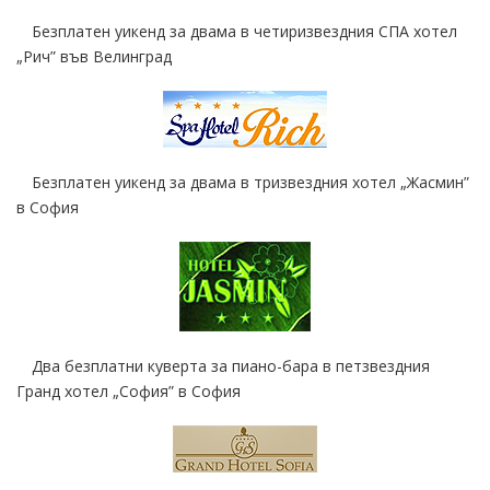
Безплатен уикенд за двама в четиризвездния СПА хотел
„Рич” във Велинград
Безплатен уикенд за двама в тризвездния хотел „Жасмин”
в София
Два безплатни куверта за пиано-бара в петзвездния
Гранд хотел „София” в София