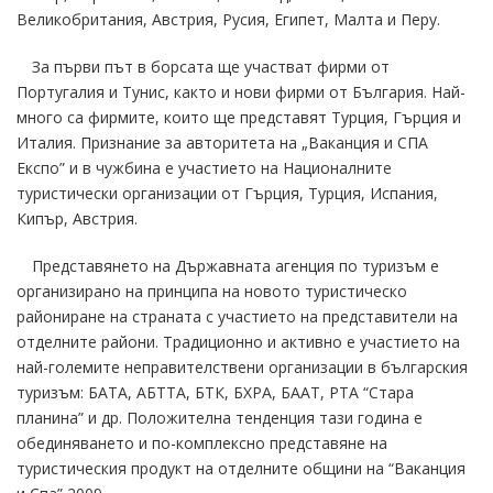
Великобритания, Австрия, Русия, Египет, Малта и Перу.
За първи път в борсата ще участват фирми от
Португалия и Тунис, както и нови фирми от България. Най-
много са фирмите, които ще представят Турция, Гърция и
Италия. Признание за авторитета на „Ваканция и СПА
Експо” и в чужбина е участието на Националните
туристически организации от Гърция, Турция, Испания,
Кипър, Австрия.
Представянето на Държавната агенция по туризъм е
организирано на принципа на новото туристическо
райониране на страната с участието на представители на
отделните райони. Традиционно и активно е участието на
най-големите неправителствени организации в българския
туризъм: БАТА, АБТТА, БТК, БХРА, БААТ, РТА “Стара
планина” и др. Положителна тенденция тази година е
обединяването и по-комплексно представяне на
туристическия продукт на отделните общини на “Ваканция