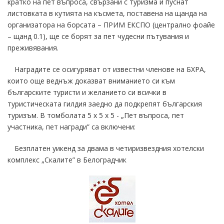
кратко на пет въпроса, свързани с туризма и пуснат
листовката в кутията на късмета, поставена на щанда на
организатора на борсата – ПРИМ ЕКСПО (централно фоайе
– щанд 0.1), ще се борят за пет чудесни пътувания и
преживявания.
Наградите се осигуряват от известни членове на БХРА,
които още веднъж доказват вниманието си към
българските туристи и желанието си всички в
туристическата гилдия заедно да подкрепят българския
туризъм. В томболата 5 х 5 х 5 - „Пет въпроса, пет
участника, пет награди” са включени:
Безплатен уикенд за двама в четиризвездния хотелски
комплекс „Скалите” в Белоградчик