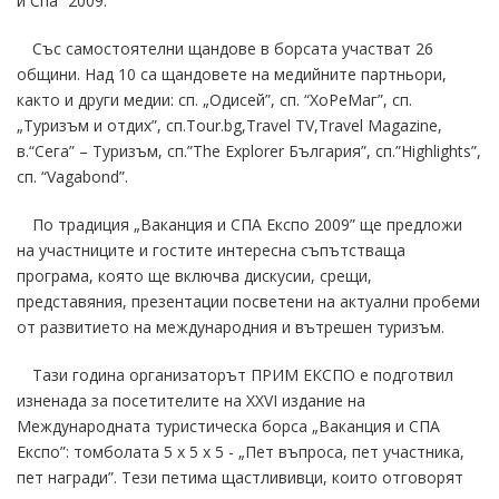
и Спа” 2009.
Със самостоятелни щандове в борсата участват 26
общини. Над 10 са щандовете на медийните партньори,
както и други медии: сп. „Одисей”, сп. “ХоРеМаг”, сп.
„Туризъм и отдих”, сп.Tour.bg,Travel TV,Travel Magazine,
в.“Сега” – Туризъм, сп.”The Explorer България”, сп.”Highlights”,
сп. “Vagabond”.
По традиция „Ваканция и СПА Експо 2009” ще предложи
на участниците и гостите интересна съпътстваща
програма, която ще включва дискусии, срещи,
представяния, презентации посветени на актуални пробеми
от развитието на международния и вътрешен туризъм.
Тази година организаторът ПРИМ ЕКСПО е подготвил
изненада за посетителите на XXVI издание на
Международната туристическа борса „Ваканция и СПА
Експо”: томболата 5 х 5 х 5 - „Пет въпроса, пет участника,
пет награди”. Тези петима щастлививци, които отговорят