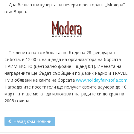
Два безплатни куверта за вечеря в ресторант „Модера”
във Варна.
Тегленето на томболата ще бъде на 28 февруари т.г. –
събота, в 12.00 ч. на щанда на организатора на борсата –
ПРИМ ЕКСПО (централно фоайе – щанд 0.1). Имената на
наградените ще бъдат съобщени по Дарик Радио и TRAVEL
TV и обявени на сайта на борсата
www.holidayfair-sofia.com
.
Наградените посетители ще получат своите ваучери до 10
март т.г и ще могат да използват наградите си до края на
2008 година.
Назад към Новини