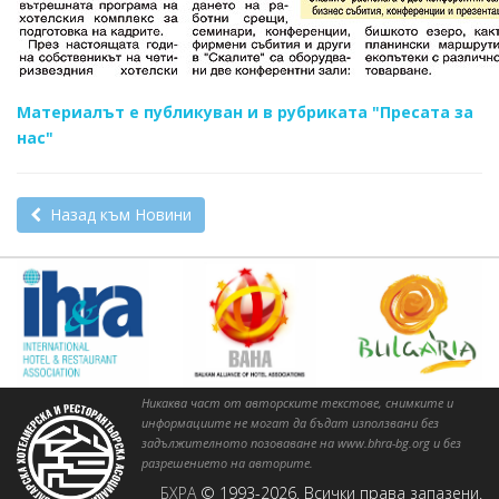
Материалът е публикуван и в рубриката "Пресата за
нас"
Назад към Новини
Никаква част от авторските текстове, снимките и
информациите не могат да бъдат използвани без
задължителното позоваване на www.bhra-bg.org и без
разрешението на авторите.
БХРА
© 1993-2026. Всички права запазени.