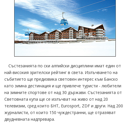
Състезанията по ски алпийски дисциплини имат един от
най-високия зрителски рейтинг в света. Излъчването на
събитието ще предизвика световен интерес към Банско
като зимна дестинация и ще привлече туристи - любители
на зимните спортове от над 30 държави. Състезанията от
Световната купа ще се излъчват на живо от над 20
телевизии, сред които БНТ, Eurosport, ZDF и други. Над 200
журналисти, от които 150 чуждестранни, ще отразяват
двудневната надпревара.