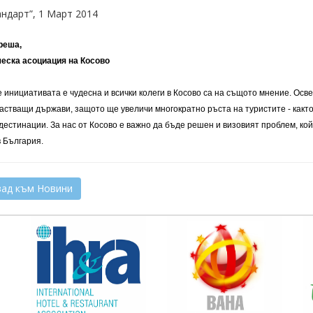
андарт”, 1 Март 2014
реша,
еска асоциация на Косово
е инициативата е чудесна и всички колеги в Косово са на същото мнение. Осве
частващи държави, защото ще увеличи многократно ръста на туристите - както
дестинации. За нас от Косово е важно да бъде решен и визовият проблем, ко
в България.
ад към Новини