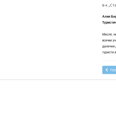
в-к „Ст
Алия Бе
Туристич
Мисля, ч
всички у
далечни 
туристи 
Наз