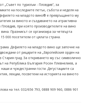
от „Съвет по туризъм - Пловдив”, за
амките на последните петък, събота и неделя на
а Дефилето на младото вино® е превръщането му
атегия за виното и създаването на атрактивна
я Пловдив, при която производителите на вино
вина. Празникът се организира за четвърта
15 000 посетители от цялата страна.
грама. Дефилето на младото вино ще започне на
редвождани от рицарите на „Европейския орден на
в Стария град. За откриването му със символично
тът на Република България Росен Плевнелиев, а
 наши и чуждестранни гости. Дегустациите са
тия, лекции, посветени на историята на виното
ва на тел. 032/656 793, 0888 909 960, 0886 901