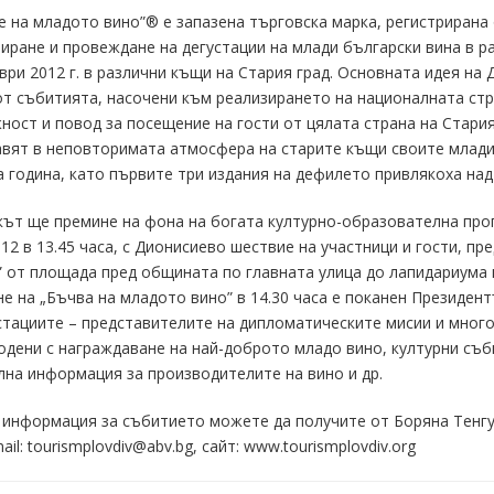
 на младото вино”® е запазена търговска марка, регистрирана 
иране и провеждане на дегустации на млади български вина в р
ври 2012 г. в различни къщи на Стария град. Основната идея н
от събитията, насочени към реализирането на националната стр
ост и повод за посещение на гости от цялата страна на Стари
вят в неповторимата атмосфера на старите къщи своите млади 
 година, като първите три издания на дефилето привлякоха над 
ът ще премине на фона на богата културно-образователна про
012 в 13.45 часа, с Дионисиево шествие на участници и гости, п
 от площада пред общината по главната улица до лапидариума 
е на „Бъчва на младото вино” в 14.30 часа е поканен Президен
стациите – представителите на дипломатическите мисии и много
дени с награждаване на най-доброто младо вино, културни съби
лна информация за производителите на вино и др.
информация за събитието можете да получите от Боряна Тенгуло
mail: tourismplovdiv@abv.bg, сайт: www.tourismplovdiv.org