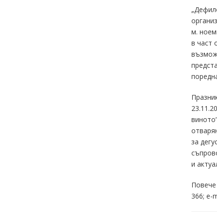
„Дефиле
организ
м. ноем
в част 
възможн
предста
поредна
Празник
23.11.2
виното”
отварян
за дегу
съпрово
и актуа
Повече 
366; e-