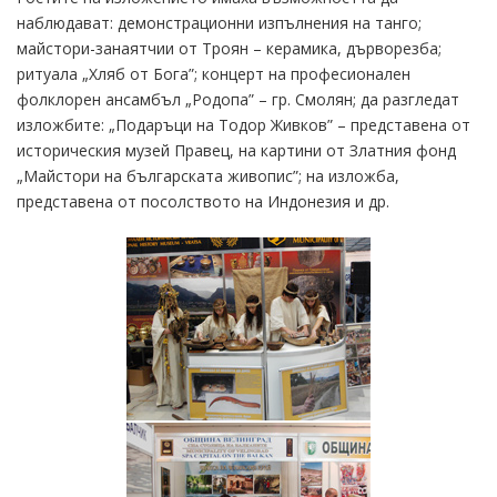
наблюдават: демонстрационни изпълнения на танго;
майстори-занаятчии от Троян – керамика, дърворезба;
ритуала „Хляб от Бога”; концерт на професионален
фолклорен ансамбъл „Родопа” – гр. Смолян; да разгледат
изложбите: „Подаръци на Тодор Живков” – представена от
историческия музей Правец, на картини от Златния фонд
„Майстори на българската живопис”; на изложба,
представена от посолството на Индонезия и др.