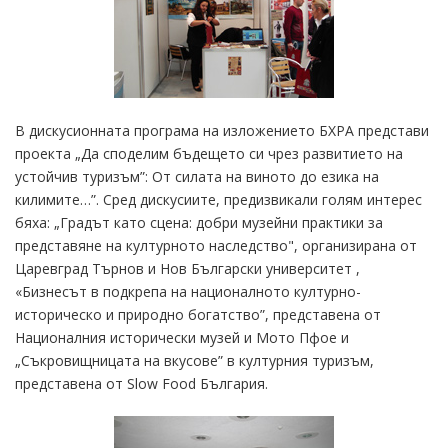
В дискусионната програма на изложението БХРА представи
проекта „Да споделим бъдещето си чрез развитието на
устойчив туризъм”: От силата на виното до езика на
килимите…”. Сред дискусиите, предизвикали голям интерес
бяха: „Градът като сцена: добри музейни практики за
представяне на културното наследство", организирана от
Царевград Търнов и Нов Български университет ,
«Бизнесът в подкрепа на националното културно-
историческо и природно богатство”, представена от
Националния исторически музей и Мото Пфое и
„Съкровищницата на вкусове” в културния туризъм,
представена от Slow Food България.