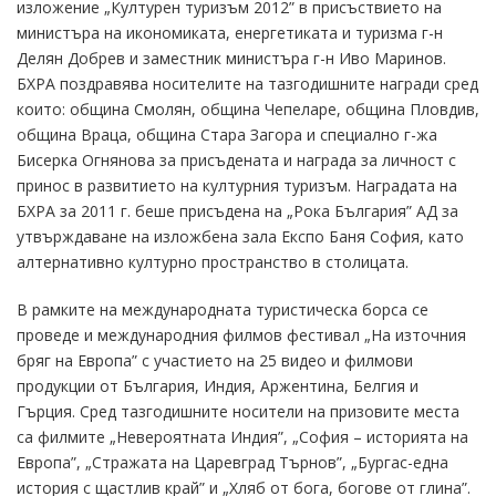
изложение „Културен туризъм 2012” в присъствието на
министъра на икономиката, енергетиката и туризма г-н
Делян Добрев и заместник министъра г-н Иво Маринов.
БХРА поздравява носителите на тазгодишните награди сред
които: община Смолян, община Чепеларе, община Пловдив,
община Враца, община Стара Загора и специално г-жа
Бисерка Огнянова за присъдената и награда за личност с
принос в развитието на културния туризъм. Наградата на
БХРА за 2011 г. беше присъдена на „Рока България” АД за
утвърждаване на изложбена зала Експо Баня София, като
алтернативно културно пространство в столицата.
В рамките на международната туристическа борса се
проведе и международния филмов фестивал „На източния
бряг на Европа” с участието на 25 видео и филмови
продукции от България, Индия, Аржентина, Белгия и
Гърция. Сред тазгодишните носители на призовите места
са филмите „Невероятната Индия”, „София – историята на
Европа”, „Стражата на Царевград Търнов”, „Бургас-една
история с щастлив край” и „Хляб от бога, богове от глина”.