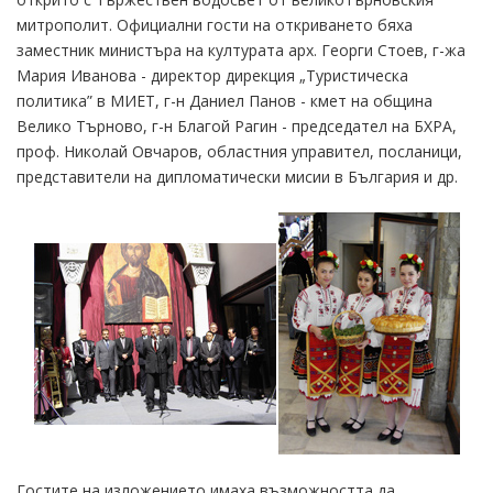
митрополит. Официални гости на откриването бяха
заместник министъра на културата арх. Георги Стоев, г-жа
Мария Иванова - директор дирекция „Туристическа
политика” в МИЕТ, г-н Даниел Панов - кмет на община
Велико Търново, г-н Благой Рагин - председател на БХРА,
проф. Николай Овчаров, областния управител, посланици,
представители на дипломатически мисии в България и др.
Гостите на изложението имаха възможността да