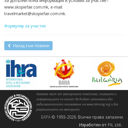
За допълнителна информация и условия за участие–
www.skopiefair.com.mk, e-mail:
travelmarket@skopiefair.com.mk.
Формуляр за участие
Назад към Новини
Никаква част от авторските текстове, снимките и
информациите не могат да бъдат използвани без
задължителното позоваване на www.bhra-bg.org и без
разрешението на авторите.
БХРА
© 1993-2026. Всички права запазени.
Изработен от
FIL Ltd.
.