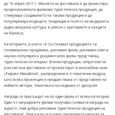
до 16 април 2011 г. Мисията на фестивала е да промотира
професионалната филмова туристическа продукция, да
стимулира създаването на такава продукция и да
популяризира водещите тенденции в полето на модерната
аудио-визуална култура, в унисон с критериите и нуждите
на бизнеса.
Категориите, в които се състезават продукциите са:
телевизионно предаване, рекламен филм, рекламен клип и
научно-популярен и документален филм, представящ
туристически потенциал. Всички продукции, изпратени за
участие във фестивала се прожектират в изложбени зали
„Рафаел Михайлов”, разпределени в 4 тематични модула,
като всяка прожекция е предшествана от представяне на
нейните автори, тематика и последвана от дискусия.
Награди се присъждат на по един филм от всяка категория.
Един от наградените филми получава голямата награда на
журито „Най-добра рекламна туристическа продукция на
фестивала”. Присъжда се и една специалната награда за