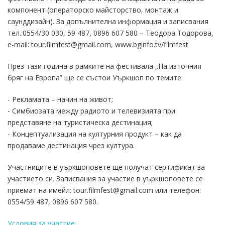
компонент (оперaторско майсторство, монтаж и
саунддизайн). За допълнителна информация и записвания
тел.:0554/30 030, 59 487, 0896 607 580 – Теодора Тодорова,
e-mail: tour.filmfest@gmail.com, www.bginfo.tv/filmfest
През тази година в рамките на фестивала „На източния
бряг на Eвропа” ще се състои Уъркшоп по темите:
- Рекламата – начин на живот;
- Симбиозата между радиото и телевизията при
представяне на туристическа дестинация;
- Концептуализация на културния продукт – как да
продаваме дестинация чрез култура.
Участниците в уъркшоповете ще получат сертификат за
участието си. Записвания за участие в уъркшоповете се
приемат на имейл: tour.filmfest@gmail.com или телефон:
0554/59 487, 0896 607 580.
Условия за участие