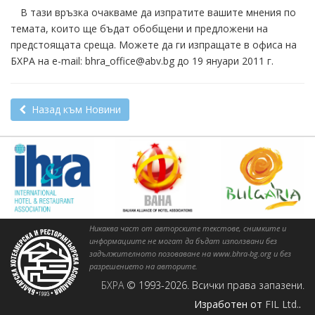
В тази връзка очакваме да изпратите вашите мнения по
темата, които ще бъдат обобщени и предложени на
предстоящата среща. Можете да ги изпращате в офиса на
БХРА на е-mail: bhra_office@abv.bg до 19 януари 2011 г.
Назад към Новини
Никаква част от авторските текстове, снимките и
информациите не могат да бъдат използвани без
задължителното позоваване на www.bhra-bg.org и без
разрешението на авторите.
БХРА
© 1993-2026. Всички права запазени.
Изработен от
FIL Ltd.
.