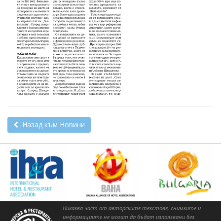
Назад към Новини
Никаква част от авторските текстове, снимките и
информациите не могат да бъдат използвани без