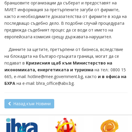
браншовите организации да съберат и предоставят на
МИЕТ информация за претърпените загуби от фирмите,
както и необходимите доказателства от фирмите в хода на
последващо съдебно дело. В подобни случай процедурата
предвижда съдебният процес да се води от името на
европейската комисия срещу държавата-нарушител.
Данните за щетите, претърпени от бизнеса, вследствие
на блокадата на българо-гръцката граница, могат да се
подават в
Кризисния щаб към Министерство на
икономиката, енергетиката и туризма
на тел.: 0800 15
665, e-mail: hotline@mee.government.bg, както
и в офиса на
БХРА
на e-mail: bhra_office@abv.bg.
Назад към Новини