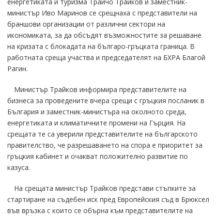
енергетиката и туризма Трайчо Трайков и заместник-
министър Иво Маринов се срещнаха с представители на
браншови организации от различни сектори на
икономиката, за да обсъдят възможностите за решаване
на кризата с блокадата на българо-гръцката граница. В
работната среща участва и председателят на БХРА Благой
Рагин.
Министър Трайков информира представителите на
бизнеса за проведените вчера срещи с гръцкия посланик в
България и заместник-министъра на околното среда,
енергетиката и климатичните промени на Гърция. На
срещата те са уверили представителите на българското
правителство, че разрешаването на спора е приоритет за
гръцкия кабинет и очакват положително развитие по
казуса.
На срещата министър Трайков представи стъпките за
стартиране на съдебен иск пред Европейския съд в Брюксел
във връзка с които се обърна към представителите на