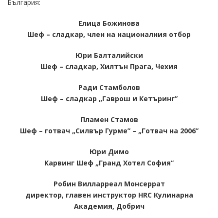
България:
Елица Божинова
Шеф – сладкар, член на националния отбор
Юри Балталийски
Шеф – сладкар, Хилтън Прага, Чехия
Ради Стамболов
Шеф – сладкар „Гаврош и Кетъринг”
Пламен Стамов
Шеф – готвач „Силвър Гурме” – „Готвач на 2006”
Юри Димо
Карвинг Шеф „Гранд Хотел София”
Робин Вилларреал Монсеррат
директор, главен инструктор HRC Кулинарна
Академия, Добрич