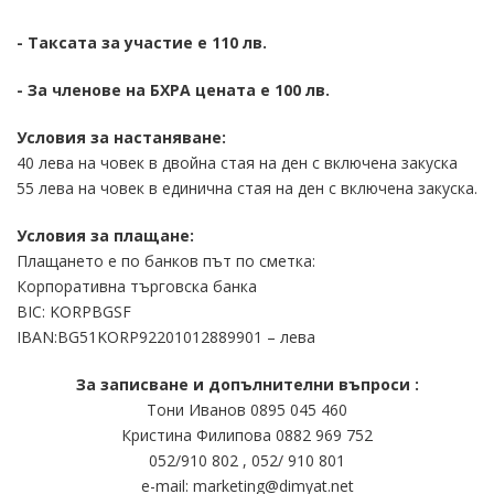
- Таксата за участие е 110 лв.
- За членове на БХРА цената е 100 лв.
Условия за настаняване:
40 лева на човек в двойна стая на ден с включена закуска
55 лева на човек в единична стая на ден с включена закуска.
Условия за плащане:
Плащането е по банков път по сметка:
Корпоративна търговска банка
BIC: KORPBGSF
IBAN:BG51KORP92201012889901 – лева
За записване и допълнителни въпроси :
Тони Иванов 0895 045 460
Кристина Филипова 0882 969 752
052/910 802 , 052/ 910 801
e-mail: marketing@dimyat.net