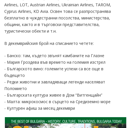
Airlines, LOT, Austrian Airlines, Ukrainian Airlines, TAROM,
Cyprus Airlines, KD Avia. Освен това се разпространява
безплатно в чуждестранни посолства, министерства,
общини, както и в търговски представителства,
туристически обекти и т.н.
В декемврийския брой на списанието четете:
- Банско: там, където звънят камбаните на Глазне
- Мария Гроздева във времето на големия изстрел
- Българското вино: големите успехи са все още в
бъдещето
- Редки животни и завладяващи легенди населяват
Поломието
- Българската култура живее в Дом “Витгенщайн”
- Малта: микрокосмос в сърцето на Средиземно море
- Културен афиш за месец декември