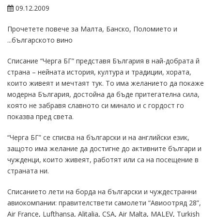
09.12.2009
Прочетете повече за Малта, Банско, Поломието и
...българското вино
Списание “Черга БГ” представя България в най-добрата й
страна – нейната история, култура и традиции, хората,
които живеят и мечтаят тук. То има желанието да покаже
модерна България, достойна да бъде притегателна сила,
която не забравя славното си минало и с гордост го
показва пред света.
“Черга БГ” се списва на български и на английски език,
защото има желание да достигне до активните българи и
чужденци, които живеят, работят или са на посещение в
страната ни.
Списанието лети на борда на български и чуждестранни
авиокомпании: правителствети самолети “Авиоотряд 28”,
Air France, Lufthansa, Alitalia, CSA, Air Malta, MALEV, Turkish