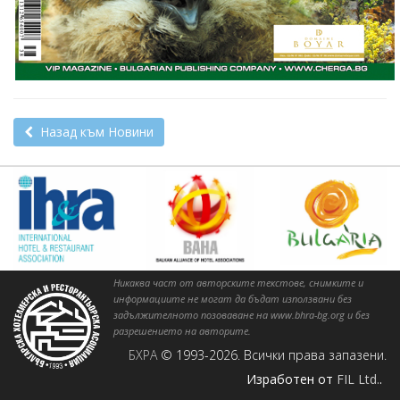
Назад към Новини
Никаква част от авторските текстове, снимките и
информациите не могат да бъдат използвани без
задължителното позоваване на www.bhra-bg.org и без
разрешението на авторите.
БХРА
© 1993-2026. Всички права запазени.
Изработен от
FIL Ltd.
.