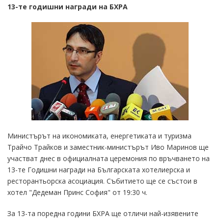
13-те годишни награди на БХРА
Министърът на икономиката, енергетиката и туризма
Трайчо Трайков и заместник-министърът Иво Маринов ще
участват днес в официалната церемония по връчването на
13-те Годишни награди на Българската хотелиерска и
ресторантьорска асоциация. Събитието ще се състои в
хотел "Дедеман Принс София" от 19:30 ч.
За 13-та поредна години БХРА ще отличи най-изявените