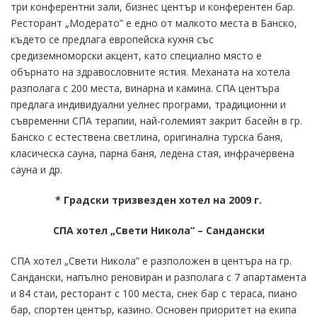
три конферентни зали, бизнес център и конферентен бар.
Ресторант „Модерато” е едно от малкото места в Банско,
където се предлага европейска кухня със
средиземноморски акцент, като специално място е
обърнато на здравословните ястия. Механата на хотела
разполага с 200 места, винарна и камина. СПА центъра
предлага индивидуални уелнес програми, традиционни и
съвременни СПА терапии, най-големият закрит басейн в гр.
Банско с естествена светлина, оригинална турска баня,
класическа сауна, парна баня, ледена стая, инфрачервена
сауна и др.
* Градски тризвезден хотел на 2009 г.
СПА хотел „Свети Никола” – Сандански
СПА хотел „Свети Никола” е разположен в центъра на гр.
Сандански, напълно реновиран и разполага с 7 апартамента
и 84 стаи, ресторант с 100 места, снек бар с тераса, пиано
бар, спортен център, казино. Основен приоритет на екипа