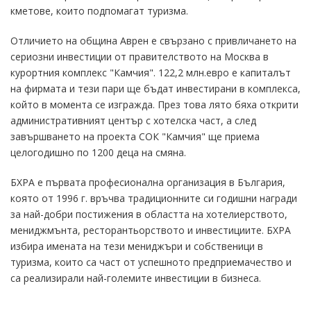
кметове, които подпомагат туризма.
Отличието на община Аврен е свързано с привличането на
сериозни инвестиции от правителството на Москва в
курортния комплекс "Камчия". 122,2 млн.евро е капиталът
на фирмата и тези пари ще бъдат инвестирани в комплекса,
който в момента се изгражда. През това лято бяха открити
административният център с хотелска част, а след
завършването на проекта СОК "Камчия" ще приема
целогодишно по 1200 деца на смяна.
БХРА е първата професионална организация в България,
която от 1996 г. връчва традиционните си годишни награди
за най-добри постижения в областта на хотелиерството,
мениджмънта, ресторантьорството и инвестициите. БХРА
избира имената на тези мениджъри и собственици в
туризма, които са част от успешното предприемачество и
са реализирали най-големите инвестиции в бизнеса.