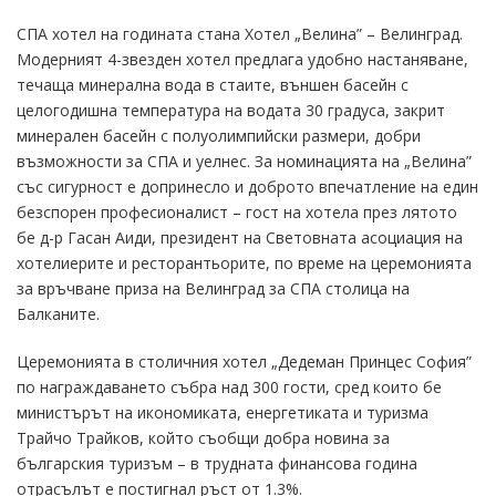
СПА хотел на годината стана Хотел „Велина” – Велинград.
Модерният 4-звезден хотел предлага удобно настаняване,
течаща минерална вода в стаите, външен басейн с
целогодишна температура на водата 30 градуса, закрит
минерален басейн с полуолимпийски размери, добри
възможности за СПА и уелнес. За номинацията на „Велина”
със сигурност е допринесло и доброто впечатление на един
безспорен професионалист – гост на хотела през лятото
бе д-р Гасан Аиди, президент на Световната асоциация на
хотелиерите и ресторантьорите, по време на церемонията
за връчване приза на Велинград за СПА столица на
Балканите.
Церемонията в столичния хотел „Дедеман Принцес София”
по награждаването събра над 300 гости, сред които бе
министърът на икономиката, енергетиката и туризма
Трайчо Трайков, който съобщи добра новина за
българския туризъм – в трудната финансова година
отрасълът е постигнал ръст от 1.3%.