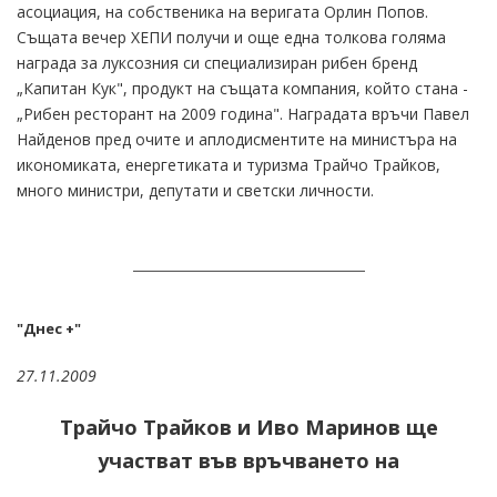
асоциация, на собственика на веригата Орлин Попов.
Същата вечер ХЕПИ получи и още една толкова голяма
награда за луксозния си специализиран рибен бренд
„Капитан Кук", продукт на същата компания, който стана -
„Рибен ресторант на 2009 година". Наградата връчи Павел
Найденов пред очите и аплодисментите на министъра на
икономиката, енергетиката и туризма Трайчо Трайков,
много министри, депутати и светски личности.
"Днес +"
27.11.2009
Трайчо Трайков и Иво Маринов ще
участват във връчването на