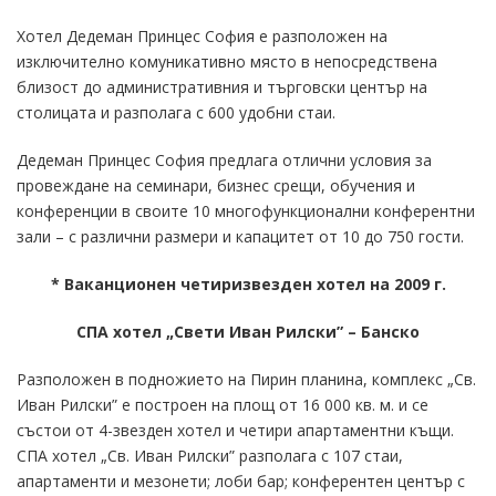
Хотел Дедеман Принцес София е разположен на
изключително комуникативно място в непосредствена
близост до административния и търговски център на
столицата и разполага с 600 удобни стаи.
Дедеман Принцес София предлага отлични условия за
провеждане на семинари, бизнес срещи, обучения и
конференции в своите 10 многофункционални конферентни
зали – с различни размери и капацитет от 10 до 750 гости.
* Ваканционен четиризвезден хотел на 2009 г.
СПА хотел „Свети Иван Рилски” – Банско
Разположен в подножието на Пирин планина, комплекс „Св.
Иван Рилски” е построен на площ от 16 000 кв. м. и се
състои от 4-звезден хотел и четири апартаментни къщи.
СПА хотел „Св. Иван Рилски” разполага с 107 стаи,
апартаменти и мезонети; лоби бар; конферентен център с