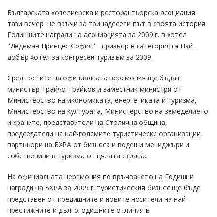
Българската хотелиерска и ресторантьорска асоциация
тази вечер ще връчи за тринадесети път в своята история
Годишните награди на асоциацията за 2009 г. в хотел
"Дедеман Принцес София" - призьор в категорията Най-
добър хотел за конгресен туризъм за 2009.
Сред гостите на официалната церемония ще бъдат
министър Трайчо Трайков и заместник-министри от
Министерство на икономиката, енергетиката и туризма,
Министерство на културата, Министерство на земеделието
и храните, представители на Столична община,
председатели на най-големите туристически организации,
партньори на БХРА от бизнеса и водещи мениджъри и
собственици в туризма от цялата страна.
На официалната церемония по връчването на Годишни
награди на БХРА за 2009 г. туристическия бизнес ще бъде
представен от предишните и новите носители на най-
престижните и дългогодишните отличия в