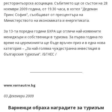
ресторантьорска асоциациа. Събитието ще се състои на 28
ноември 2009 година, от 19.30 часа, в хотел "Дедеман
Принс София", съобщават от пресцентъра на
Министерството на икономиката и енергетиката.
За 13-та поредна години БХРА ще отличи най-изявените
мениджъри и собственици в туризма. За първа година по
време на церемонията ще бъде връчен приз и в една нова
категория – „За най-голяма чуждестранна инвестиция в
българския туризъм”. /БГНЕС /
www.varnautre.bg
03 Декември 2009
Варненци обраха наградите за туризъм