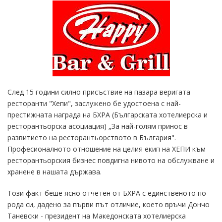
След 15 години силно присъствие на пазара веригата
ресторанти "Хепи", заслужено бе удостоена с най-
престижната награда на БХРА (Българската хотелиерска и
ресторантьорска асоциация) „За най-голям принос в
развитието на ресторантьорството в България".
Професионалното отношение на целия екип на ХЕПИ към
ресторантьорския бизнес повдигна нивото на обслужване и
хранене в нашата държава.
Този факт беше ясно отчетен от БХРА с единственото по
рода си, дадено за първи път отличие, което връчи Дончо
Таневски - президент на Македонската хотелиерска