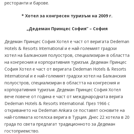
ресторанти и барове.
* Хотел за конгресен туризъм на 2009 г.
„Дедеман Принцес София” – София
Дедеман Принцес София Хотел е част от веригата Dedeman
Hotels & Resorts International и е най-големият градски
хотел на Балканския полуостров, специализиран в областта
на конгресния и корпоративния туризъм. Дедеман Принцес
София Хотел е част от веригата Dedeman Hotels & Resorts
International и е най-големият градски хотел на Балканския
полуостров, специализиран в областта на конгресния и
корпоративния туризъм. Дедеман Принцес София Хотел
вече повече от година е част от международната верига
Dedeman Hotels & Resorts International. През 1966 с
откриването на Dedeman Ankara се поставят основите на
най-голямата хотелска верига в Турция. Днес 22 хотела в 20
града по света предлагат традиционното за Дедеман
гостоприемство.