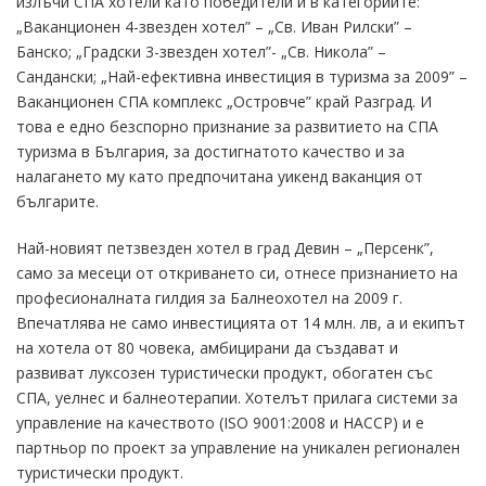
излъчи СПА хотели като победители и в категориите:
„Ваканционен 4-звезден хотел” – „Св. Иван Рилски” –
Банско; „Градски 3-звезден хотел”- „Св. Никола” –
Сандански; „Най-ефективна инвестиция в туризма за 2009” –
Ваканционен СПА комплекс „Островче” край Разград. И
това е едно безспорно признание за развитието на СПА
туризма в България, за достигнатото качество и за
налагането му като предпочитана уикенд ваканция от
българите.
Най-новият петзвезден хотел в град Девин – „Персенк”,
само за месеци от откриването си, отнесе признанието на
професионалната гилдия за Балнеохотел на 2009 г.
Впечатлява не само инвестицията от 14 млн. лв, а и екипът
на хотела от 80 човека, амбицирани да създават и
развиват луксозен туристически продукт, обогатен със
СПА, уелнес и балнеотерапии. Хотелът прилага системи за
управление на качеството (ISO 9001:2008 и НАССР) и е
партньор по проект за управление на уникален регионален
туристически продукт.