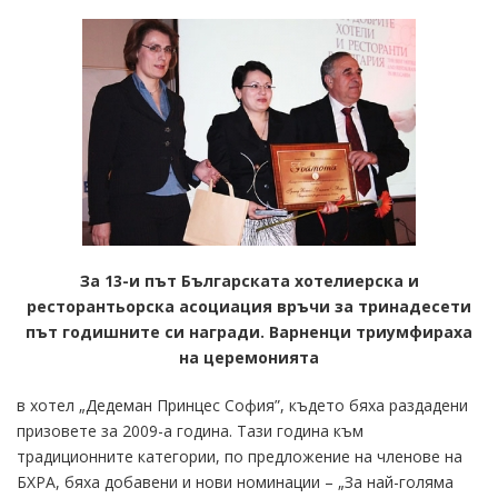
За 13-и път Българската хотелиерска и
ресторантьорска асоциация връчи за тринадесети
път годишните си награди. Варненци триумфираха
на церемонията
в хотел „Дедеман Принцес София”, където бяха раздадени
призовете за 2009-а година. Тази година към
традиционните категории, по предложение на членове на
БХРА, бяха добавени и нови номинации – „За най-голяма