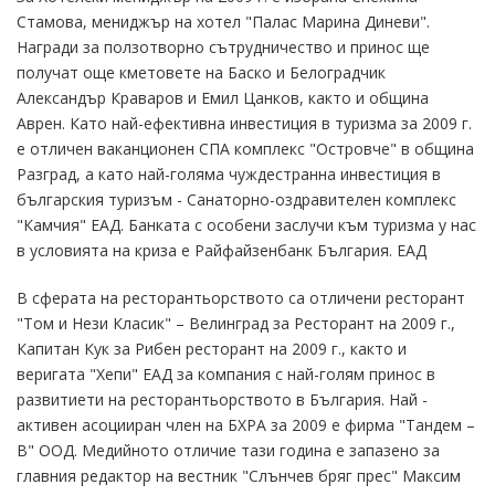
Стамова, мениджър на хотел "Палас Марина Диневи".
Награди за ползотворно сътрудничество и принос ще
получат още кметовете на Баско и Белоградчик
Александър Краваров и Емил Цанков, както и община
Аврен. Като най-ефективна инвестиция в туризма за 2009 г.
е отличен ваканционен СПА комплекс "Островче" в община
Разград, а като най-голяма чуждестранна инвестиция в
българския туризъм - Санаторно-оздравителен комплекс
"Камчия" ЕАД. Банката с особени заслучи към туризма у нас
в условията на криза е Райфайзенбанк България. ЕАД
В сферата на ресторантьорството са отличени ресторант
"Том и Нези Класик" – Велинград за Ресторант на 2009 г.,
Капитан Кук за Рибен ресторант на 2009 г., както и
веригата "Хепи" ЕАД за компания с най-голям принос в
развитиети на ресторантьорството в България. Най -
активен асоцииран член на БХРА за 2009 е фирма "Тандем –
В" ООД. Медийното отличие тази година е запазено за
главния редактор на вестник "Слънчев бряг прес" Максим