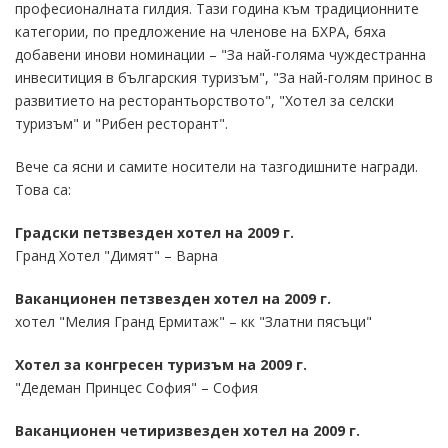
професионалната гилдия. Тази година към традиционните
категории, по предложение на членове на БХРА, бяха
добавени инови номинации – "За най-голяма чуждестранна
инвеситиция в българския туризъм", "За най-голям принос в
развитието на ресторантьорството", "Хотел за селски
туризъм" и "Рибен ресторант".
Вече са ясни и самите носители на тазгодишните награди.
Това са:
Градски петзвезден хотел на 2009 г.
Гранд Хотел "Димят" – Варна
Ваканционен петзвезден хотел на 2009 г.
хотел "Мелия Гранд Ермитаж" – кк "Златни пясъци"
Хотел за конгресен туризъм на 2009 г.
"Дедеман Принцес София" – София
Ваканционен четиризвезден хотел на 2009 г.