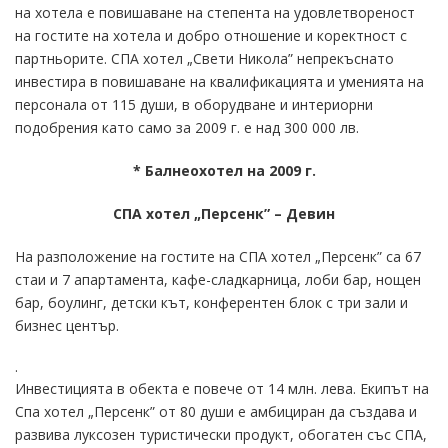
на хотела е повишаване на степента на удовлетвореност
на гостите на хотела и добро отношение и коректност с
партньорите. СПА хотел „Свети Никола” непрекъснато
инвестира в повишаване на квалификацията и уменията на
персонала от 115 души, в оборудване и интериорни
подобрения като само за 2009 г. е над 300 000 лв.
* Балнеохотел на 2009 г.
СПА хотел „Персенк” – Девин
На разположение на гостите на СПА хотел „Персенк” са 67
стаи и 7 апартамента, кафе-сладкарница, лоби бар, нощен
бар, боулинг, детски кът, конферентен блок с три зали и
бизнес център.
.
Инвестицията в обекта е повече от 14 млн. лева. Екипът на
Спа хотел „Персенк” от 80 души е амбициран да създава и
развива луксозен туристически продукт, обогатен със СПА,