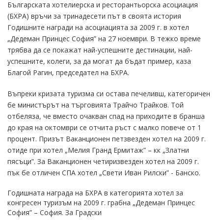
Българската хотелиерска и ресторантьорска асоциация
(БХРА) връчи за тринадесети път в своята история
Годишните награди на асоциацията за 2009 г. в хотел
„Дедеман Принцес София” на 27 ноември. В тежко време
трябва да се покажат най-успешните дестинации, най-
успешните, колеги, за да могат да бъдат пример, каза
Благой Рагин, председател на БХРА.
Въпреки кризата туризма си остава печеливш, категоричен
бе министърът на търговията Трайчо Трайков. Той
отбеляза, че вместо очакван спад на приходите в бранша
до края на октомври се отчита ръст с малко повече от 1
процент. Призът Ваканционен петзвезден хотел на 2009 г.
отиде при хотел „Мелия Гранд Ермитаж” – кк „Златни
пясъци”. За Ваканционен четиризвезден хотел на 2009 г.
пък бе отличен СПА хотел „Свети Иван Рилски” - Банско.
Годишната награда на БХРА в категорията хотел за
конгресен туризъм на 2009 г. грабна „Дедеман Принцес
София” – София. За Градски