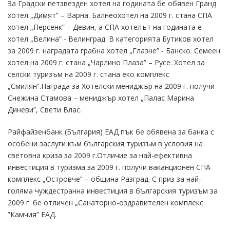
За Градски петзвезден хотел на годината бе обявен Гранд
хотел „Димят” – Варна. Балнеохотел на 2009 г. стана СПА
хотел „Персенк” – Девин, а СПА хотелът на годината е
хотел „Велина” - Велинград. В категорията Бутиков хотел
за 2009 г. наградата грабна хотел „Глазне” - Банско. Семеен
хотел на 2009 г. стана „Чарлино Плаза” – Русе. Хотел за
селски туризъм на 2009 г. стана еко комплекс
„Смилян”.Награда за Хотелски мениджър на 2009 г. получи
Снежина Стамова – мениджър хотел „Палас Марина
Диневи”, Свети Влас.
Райфайзенбанк (България) ЕАД пък бе обявена за банка с
особени заслуги към българския туризъм в условия на
световна криза за 2009 г.Отличие за най-ефективна
инвестиция в туризма за 2009 г. получи ваканционен СПА
комплекс „Островче” – община Разград. С приз за най-
голяма чуждестранна инвестиция в българския туризъм за
2009 г. бе отличен „Санаторно-оздравителен комплекс
”Камчия” ЕАД.