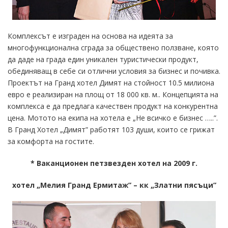
Комплексът е изграден на основа на идеята за
многофункционална сграда за обществено ползване, която
да даде на града един уникален туристически продукт,
обединяващ в себе си отлични условия за бизнес и почивка.
Проектът на Гранд хотел Димят на стойност 10.5 милиона
евро е реализиран на площ от 18 000 кв. м.. Концепцията на
комплекса е да предлага качествен продукт на конкурентна
цена. Мотото на екипа на хотела е „Не всичко е бизнес …..”.
В Гранд Хотел „Димят” работят 103 души, които се грижат
за комфорта на гостите.
* Ваканционен петзвезден хотел на 2009 г.
хотел „Мелия Гранд Ермитаж” – кк „Златни пясъци”