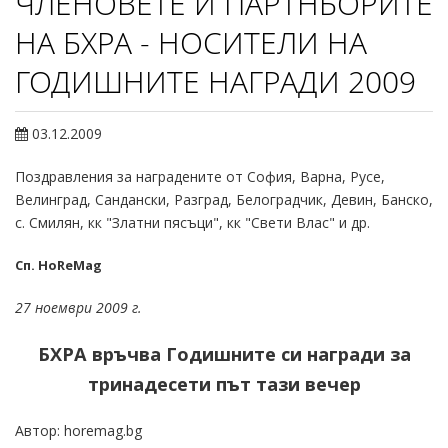
ЧЛЕНОВЕТЕ И ПАРТНЬОРИТЕ
НА БХРА - НОСИТЕЛИ НА
ГОДИШНИТЕ НАГРАДИ 2009
03.12.2009
Поздравления за наградените от София, Варна, Русе,
Велинград, Сандански, Разград, Белоградчик, Девин, Банско,
с. Смилян, кк "Златни пясъци", кк "Свети Влас" и др.
Сп. HoReMag
27 ноември 2009 г.
БХРА връчва Годишните си награди за
тринадесети път тази вечер
Автор: horemag.bg