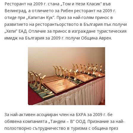
Ресторант на 2009 г. стана „Том и Нези Класик” във
Велинград, а отличието за Рибен ресторант на 2009 г.
отиде при „Капитан Кук”. Приз за най-голям принос в
развитието на ресторантьорството в България пък получи
„Хепи” ЕАД. Отличие за принос в изграждане туристическия
имидж на България за 2009 г. получи Община Аврен.
За най-активен асоцииран член на БХРА за 2009 г. бе
обявена компанията „Тандем – В” ООД. Признание за най-
ползотворно сътрудничество в туризма с община през