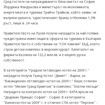
Сред гостите на награждаването бяха кметът на София
Йорданка Фандъкова и министърът на икономиката,
енергетиката и туризма Трайчо Трайков, който заяви, че
въпреки кризата, туристическият бранш отбелязва 1,3%
ръст, пише в. 24 часа.
Правителството на Русия получи наградата за най-голяма
чуждестранна инвестиция в сферата на туризма в България.
Правителството е собственик на "СОК Камчия" ЕАД, която
строи детски комплекс в морския курорт. Капиталът на
фирмата възлиза на 122,2 млн.лв. и е изцяло руска
собственост.
В категорията "Градски петзвезден хотел на 2009 г."
наградата получи Гранд Хотел "Димят" - Варна, за
"Ваканционен петзвезден хотел на 2009 г." беше отличен
хотел "Мелия Гранд Ермитаж" в комплекс "Златни пясъци".
Наградата за конгресен хотел на 2009 г. БХРА връчи на
"Дедеман Принцес София" - София. В категорията
"Балнеохотел на 2009" г. е отличен СПА хотел "Персенк" -