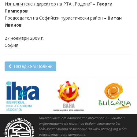
Изпълнителен директор на РТА „Родопи” –
Георги
Пампоров
Председател на Софийски туристически район –
Витан
Иванов
27 ноември 2009 г.
София
Назад към Новини
Никаква част от авторските текстове, снимките и
информациите не могат да бъдат използвани без
задължителното позоваване на www.bhra-bg.org и без
разрешението на авторите.