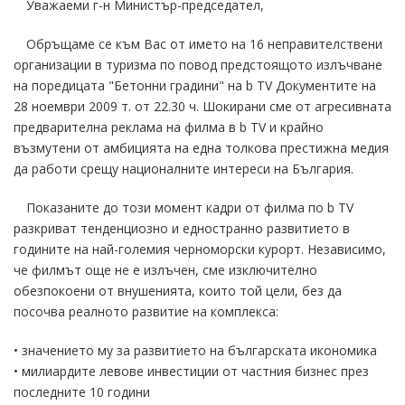
Уважаеми г-н Министър-председател,
Обръщаме се към Вас от името на 16 неправителствени
организации в туризма по повод предстоящото излъчване
на поредицата "Бетонни градини" на b ТV Документите на
28 ноември 2009 т. от 22.30 ч. Шокирани сме от агресивната
предварителна реклама на филма в b ТV и крайно
възмутени от амбицията на една толкова престижна медия
да работи срещу националните интереси на България.
Показаните до този момент кадри от филма по b ТV
разкриват тенденциозно и едностранно развитието в
годините на най-големия черноморски курорт. Независимо,
че филмът още не е излъчен, сме изключително
обезпокоени от внушенията, които той цели, без да
посочва реалното развитие на комплекса:
• значението му за развитието на българската икономика
• милиардите левове инвестиции от частния бизнес през
последните 10 години