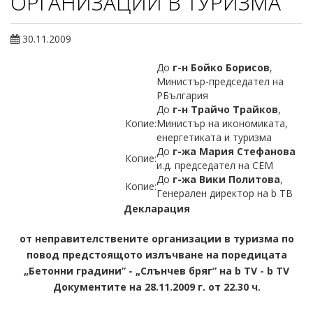
ОРГАНИЗАЦИИ В ТУРИЗМА
30.11.2009
До
г-н Бойко Борисов
,
Министър-председател на
РБългария
До
г-н Трайчо Трайков
,
Копие:
Министър на икономиката,
енергетиката и туризма
До
г-жа Мария Стефанова
Копие:
и.д. председател на СЕМ
До
г-жа Вики Политова
,
Копие:
Генерален директор на b ТВ
Декларация
от неправителствените организации в туризма по
повод предстоящото излъчване на поредицата
„Бетонни градини” - „Слънчев бряг” на b ТV - b ТV
Документите на 28.11.2009 г. от 22.30 ч.