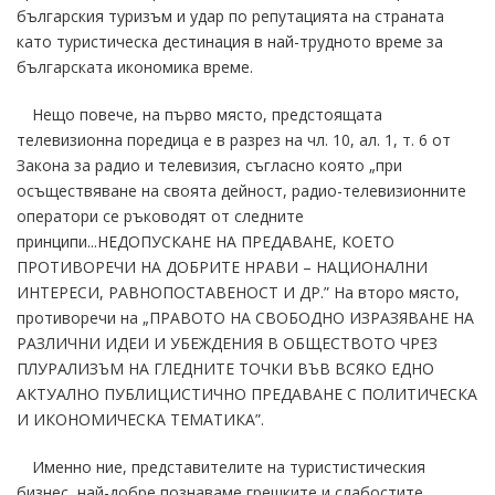
българския туризъм и удар по репутацията на страната
като туристическа дестинация в най-трудното време за
българската икономика време.
Нещо повече, на първо място, предстоящата
телевизионна поредица е в разрез на чл. 10, ал. 1, т. 6 от
Закона за радио и телевизия, съгласно която „при
осъществяване на своята дейност, радио-телевизионните
оператори се ръководят от следните
принципи...НЕДОПУСКАНЕ НА ПРЕДАВАНЕ, КОЕТО
ПРОТИВОРЕЧИ НА ДОБРИТЕ НРАВИ – НАЦИОНАЛНИ
ИНТЕРЕСИ, РАВНОПОСТАВЕНОСТ И ДР.” На второ място,
противоречи на „ПРАВОТО НА СВОБОДНО ИЗРАЗЯВАНЕ НА
РАЗЛИЧНИ ИДЕИ И УБЕЖДЕНИЯ В ОБЩЕСТВОТО ЧРЕЗ
ПЛУРАЛИЗЪМ НА ГЛЕДНИТЕ ТОЧКИ ВЪВ ВСЯКО ЕДНО
АКТУАЛНО ПУБЛИЦИСТИЧНО ПРЕДАВАНЕ С ПОЛИТИЧЕСКА
И ИКОНОМИЧЕСКА ТЕМАТИКА”.
Именно ние, представителите на туристистическия
бизнес, най-добре познаваме грешките и слабостите,