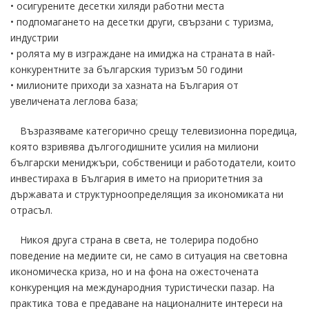
• осигурените десетки хиляди работни места
• подпомагането на десетки други, свързани с туризма,
индустрии
• ролята му в изграждане на имиджа на страната в най-
конкурентните за българския туризъм 50 години
• милионите приходи за хазната на България от
увеличената леглова база;
Възразяваме категорично срещу телевизионна поредица,
която взривява дългогодишните усилия на милиони
български мениджъри, собственици и работодатели, които
инвестираха в България в името на приоритетния за
държавата и структурноопределящия за икономиката ни
отрасъл.
Никоя друга страна в света, не толерира подобно
поведение на медиите си, не само в ситуация на световна
икономическа криза, но и на фона на ожесточената
конкуренция на международния туристически пазар. На
практика това е предаване на националните интереси на