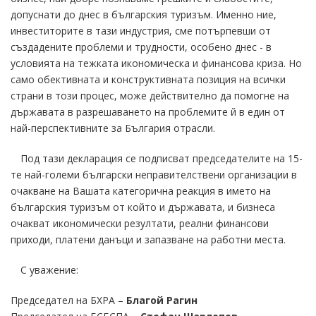
допуснати до днес в българския туризъм. Именно ние,
инвеститорите в тази индустрия, сме потърпевши от
създадените проблеми и трудности, особено днес - в
условията на тежката икономическа и финансова криза. Но
само обективната и конструктивната позиция на всички
страни в този процес, може действително да помогне на
държавата в разрешаването на проблемите й в един от
най-перспективните за България отрасли.
Под тази декларация се подписват председателите на 15-
те най-големи български неправителствени организации в
очакване на Вашата категорична реакция в името на
българския туризъм от който и държавата, и бизнеса
очакват икономически резултати, реални финансови
приходи, платени данъци и запазване на работни места.
С уважение:
Председател на БХРА –
Благой Рагин