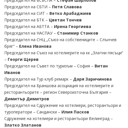
Председател на БСБСПА –
Стефан Шарлопов
Председател на СБТИ –
Петя Славова
Председател на СИТ –
Ветко Арабаджиев
Председател на БТК –
Цветан Тончев
Председател на АБТТА –
Ирена Георгиева
Председател на НАСПАУ –
Станимир Станков
Председател на СНЦ „Съюз на собствениците – Слънчев
бряг” –
Елена Иванова
Председател на Съюз на хотелиерите на кк „Златни пясъци”
–
Георги Щерев
Председател на Съвет по туризъм – София –
Витан
Иванов
Председател на Тур клуб ремарк –
Даря Заричинова
Председател на Браншова асоциация на хотелиерите и
ресторантьорите – регион Североизточна България –
Димитър Димитров
Председател на Сдружение на хотелиери, ресторантьори и
туроператори – Сандански –
Илия Пасков
Сдружение на хотелиери и ресторантьори Велинград –
Златко Златанов