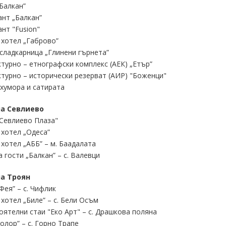
Балкан”
нт „Балкан”
нт "Fusion"
 хотел „Габрово”
сладкарница „Глинени гърнета”
турно – етнографски комплекс (АЕК) „Етър”
турно – исторически резерват (АИР) "Боженци"
хумора и сатирата
а Севлиево
Севлиево Плаза"
хотел „Одеса”
хотел „АББ” – м. Баадалата
 гости „Балкан” – с. Валевци
а Троян
Фея” – с. Чифлик
хотел „Биле” – с. Бели Осъм
ятелни стаи "Еко Арт" – с. Драшкова поляна
олор” – с. Горно Трапе