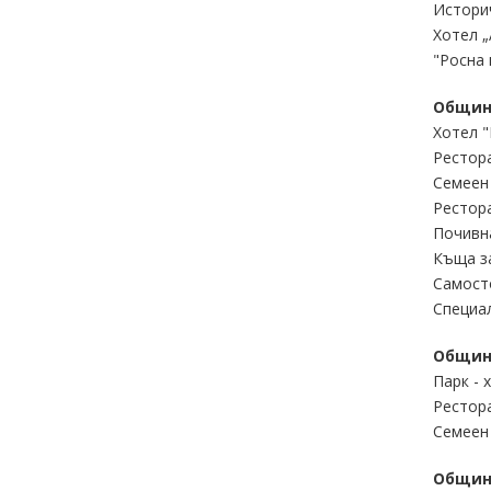
Истори
Хотел 
"Росна
Общин
Хотел "
Рестора
Семеен
Рестора
Почивн
Къща за
Самост
Специал
Общин
Парк - 
Рестора
Семеен
Общин