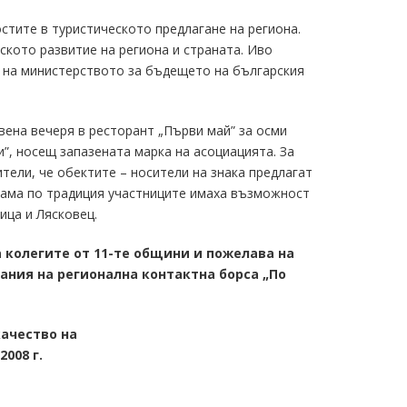
стите в туристическото предлагане на региона.
ското развитие на региона и страната. Иво
 на министерството за бъдещето на българския
вена вечеря в ресторант „Първи май” за осми
и”, носещ запазената марка на асоциацията. За
тели, че обектите – носители на знака предлагат
грама по традиция участниците имаха възможност
ица и Лясковец.
а колегите от 11-те общини и пожелава на
ания на регионална контактна борса „По
качество на
2008 г.