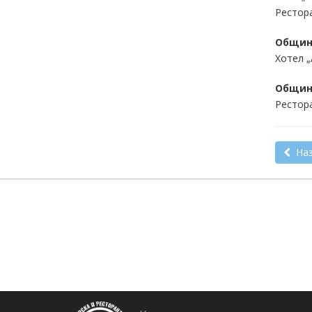
Рестора
Общин
Хотел „
Общин
Рестор
Наз