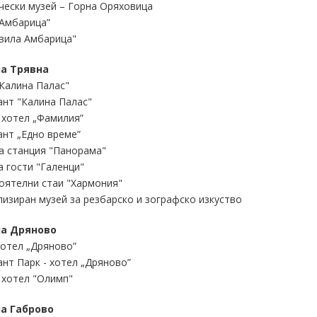
чески музей – Горна Оряховица
„Амбарица”
 вила Амбарица"
а Трявна
Калина Палас"
нт "Калина Палас"
 хотел „Фамилия”
нт „Едно време”
а станция "Панорама"
 гости "Галенци"
оятелни стаи "Хармония"
изиран музей за резбарско и зографско изкуство
а Дряново
хотел „Дряново”
нт Парк - хотел „Дряново”
 хотел "Олимп"
а Габрово