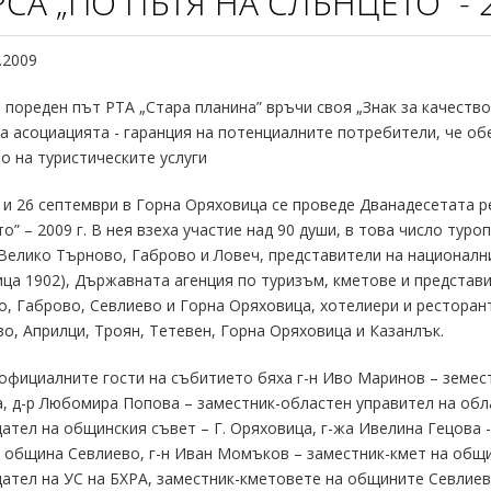
СА „ПО ПЪТЯ НА СЛЪНЦЕТО” - 2
.2009
 пореден път РТА „Стара планина” връчи своя „Знак за качество
а асоциацията - гаранция на потенциалните потребители, че об
о на туристическите услуги
 и 26 септември в Горна Оряховица се проведе Дванадесетата р
о” – 2009 г. В нея взеха участие над 90 души, в това число тур
Велико Търново, Габрово и Ловеч, представители на национални
ца 1902), Държавната агенция по туризъм, кметове и представ
, Габрово, Севлиево и Горна Оряховица, хотелиери и ресторан
о, Априлци, Троян, Тетевен, Горна Оряховица и Казанлък.
официалните гости на събитието бяха г-н Иво Маринов – земес
, д-р Любомира Попова – заместник-областен управител на обл
ател на общинския съвет – Г. Оряховица, г-жа Ивелина Гецова 
 община Севлиево, г-н Иван Момъков – заместник-кмет на общин
ател на УС на БХРА, заместник-кметовете на общините Севлиев