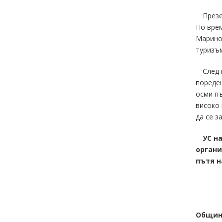
Презе
По врем
Марино
туризъм
След 
пореден
осми пъ
високо 
да се з
УС н
органи
пътя н
Общин