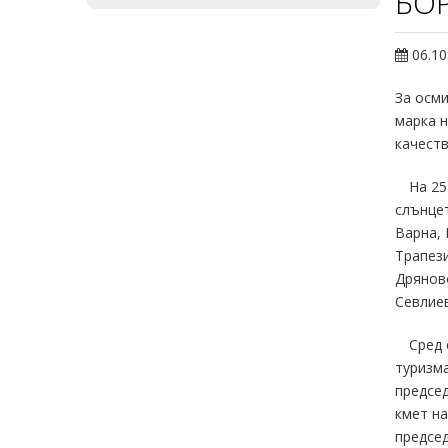
БОР
06.10
За осми
марка н
качеств
На 25
слънцет
Варна, 
Трапези
Дряново
Севлиев
Сред 
туризма
председ
кмет на
председ