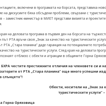
нтациите, включени в програмата на борсата, представиха ново
е на дискусиите бяха обсъдени проблеми, свързани с туристиче
в – заместник-министър в МИЕТ представи визията и проектите
.
края на деловата програма в първия ден на борсата на тържест
 път РТА връчи своя „Знак за качество на туристическите услуг
т РТА „Стара планина” даде гаранция на потенциалните потреби
качество на туристическите услуги. След края на деловата про
апознаят отблизо с обекти и атракции в общините Горна Оряхов
а БХРА честите престижните отличия на членовете си и н
заторите от РТА „Стара планина” още много успешни изд
а слънцето”!
Обекти, носители на „Знак за 
туристическите услуги” – 
а Горна Оряховица