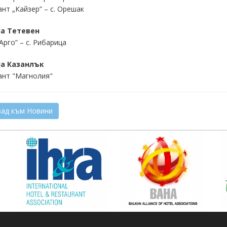
нт „Кайзер” – с. Орешак
а Тетевен
Арго” – с. Рибарица
а Казанлък
ант "Магнолия"
ад към Новини