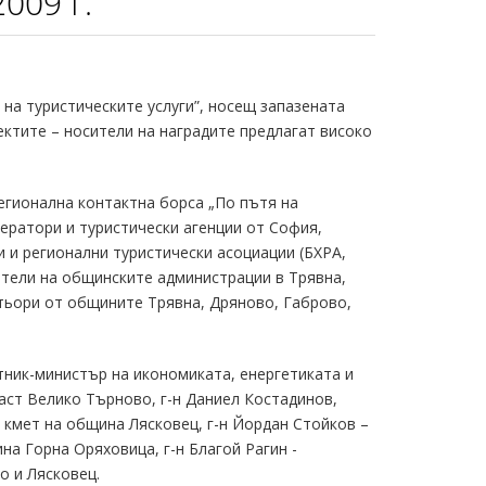
009 Г.
 на туристическите услуги”, носещ запазената
ектите – носители на наградите предлагат високо
егионална контактна борса „По пътя на
оператори и туристически агенции от София,
 и регионални туристически асоциации (БХРА,
ители на общинските администрации в Трявна,
тьори от общините Трявна, Дряново, Габрово,
тник-министър на икономиката, енергетиката и
аст Велико Търново, г-н Даниел Костадинов,
- кмет на община Лясковец, г-н Йордан Стойков –
а Горна Оряховица, г-н Благой Рагин -
о и Лясковец.