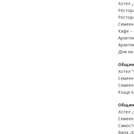
Хотел „
Рестора
Рестора
Семеен
Кафе – 
Архитек
Архитек
Дом на 
Общин
Хотел "
Семеен 
Семеен 
Къща за
Общин
Хотел „
Семеен 
Самосто
Вила „К