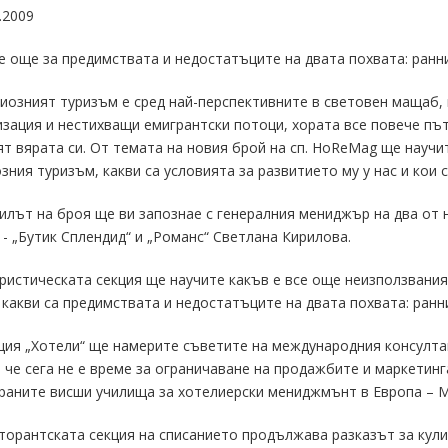
.2009
 още за предимствата и недостатъците на двата похвата: ранни 
иозният туризъм е сред най-перспективните в световен мащаб, 
зация и нестихващи емигрантски потоци, хората все повече път
т вярата си. От темата на новия брой на сп. HoReMag ще научи
зния туризъм, какви са условията за развитието му у нас и кои 
лът на броя ще ви запознае с генералния мениджър на два от 
 - „Бутик Сплендид“ и „Романс“ Светлана Кирилова.
ристическата секция ще научите какъв е все още неизползвания
 какви са предимствата и недостатъците на двата похвата: ранни 
ция „Хотели“ ще намерите съветите на международния консулта
 че сега не е време за ограничаване на продажбите и маркетинга
аните висши училища за хотелиерски мениджмънт в Европа – Maa
торантската секция на списанието продължава разказът за кул