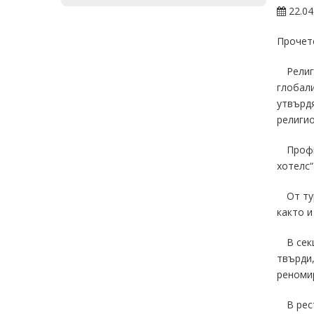
22.04
Прочете
Религ
глобали
утвърдя
религио
Профи
хотелс“
От ту
както и
В сек
твърди,
реномир
В рес