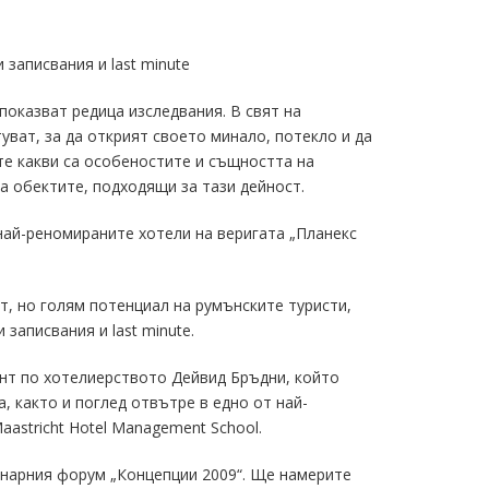
записвания и last minute
показват редица изследвания. В свят на
уват, за да открият своето минало, потекло и да
те какви са особеностите и същността на
са обектите, подходящи за тази дейност.
най-реномираните хотели на веригата „Планекс
т, но голям потенциал на румънските туристи,
записвания и last minute.
нт по хотелиерството Дейвид Бръдни, който
, както и поглед отвътре в едно от най-
stricht Hotel Management School.
инарния форум „Концепции 2009“. Ще намерите