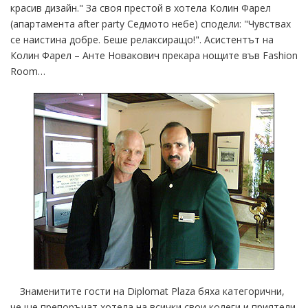
красив дизайн." За своя престой в хотела Колин Фарел
(апартамента after party Седмото небе) сподели: "Чувствах
се наистина добре. Беше релаксиращо!". Асистентът на
Колин Фарел – Анте Новакович прекара нощите във Fashion
Room…
Знаменитите гости на Diplomat Plazа бяха категорични,
че ще препоръчат хотела на всички свои колеги и приятели.