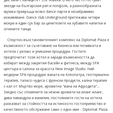
звезди на българския рап и попфолк, а разнообразната
музика превръща всяко dance парти в незабравимо
изживяване. Dance club Underground притежава четири
мокри и един сух бар за ценителите на хубавите напитки и
огнените танци.
Спортно-възстановителният комплекс на Diplomat Plaza е
възможност за съчетаване на бизнеса или почивката в
хотела с релакс и уникални процедури. Гостите
предпочитат този хотел и заради възможността да
избират между закрития басейн и фитнеса, между SPA
центъра и салона за красота New Image Studio. Най-
модерни SPA-процедури: ваната на Клеопатра, геотермална
терапия, таласо-чудеса с френски продукти, кална терапия
с кал от Мъртво море, ароматна "вана на Афродита"...
Заедно със спомените за нежни аромати на иланг-иланг,
дива лавандула и ванилия, постоянните гости на хотела
разказват за стойността на истинското гостоприемство и
качественото обслужване само с едно име - Diplomat Plaza.