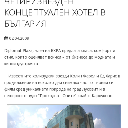
ЧЕТИРИЗВЕЗДЕН
КОНЦЕПТУАЛЕН ХОТЕЛ В
БЪЛГАРИЯ
02.04.2009
Diplomat Plaza, член на БХРА предлага класа, комфорт и
стил, които оценяват всички – от бизнеса до модната и
киноиндустрията
Известните холивудски звезди Колин Фарел и Ед Харис в
продължение на няколко дни снимаха част от новия си
филм сред уникалната природа на град Луковит и в
пещерното чудо "Проходна - Очите" край с. Карлуково.