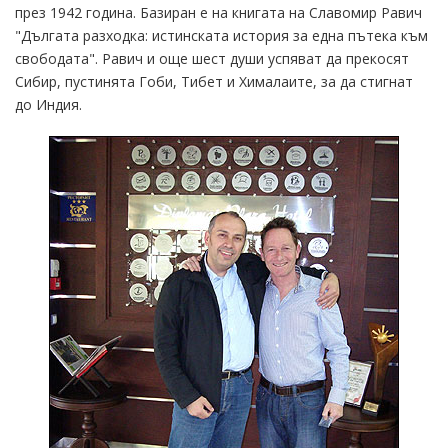
през 1942 година. Базиран е на книгата на Славомир Равич
"Дългата разходка: истинската история за една пътека към
свободата". Равич и още шест души успяват да прекосят
Сибир, пустинята Гоби, Тибет и Хималаите, за да стигнат
до Индия.