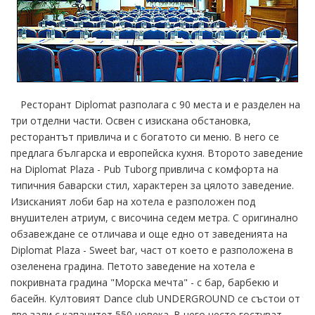
Ресторант Diplomat разполага с 90 места и е разделен на
три отделни части. Освен с изискана обстановка,
ресторантът привлича и с богатото си меню. В него се
предлага българска и европейска кухня. Второто заведение
на Diplomat Plaza - Pub Tuborg привлича с комфорта на
типичния баварски стил, характерен за цялото заведение.
Изисканият лоби бар на хотела е разположен под
внушителен атриум, с височина седем метра. С оригинално
обзавеждане се отличава и още едно от заведенията на
Diplomat Plaza - Sweet bar, част от което е разположена в
озеленена градина. Петото заведение на хотела е
покривната градина "Морска мечта" - с бар, барбекю и
басейн. Култовият Dance club UNDERGROUND се състои от
две зали с капацитет 550 човека. В него често гостуват