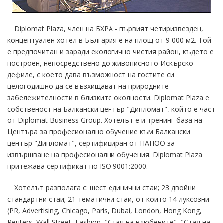
Diplomat Plaza, член на БХРА - първият четиризвезден,
концептуален хотел в България е на площ от 9 000 м2. Той
е предпочитан и заради екологично чистия район, където е
построен, непосредствено до живописното Искърско
дефиле, с което дава възможност на гостите си
целогодишно да се възхищават на природните
забележителности в близките околности. Diplomat Plaza е
собственост на Балкански център "Дипломат", който е част
от Diplomat Business Group. Хотелът е и тренинг база на
Центъра за професионално обучение към Балкански
център "Дипломат", сертифициран от НАПОО за
извършване на професионални обучения. Diplomat Plaza
притежава сертификат по ISO 9001:2000.
Хотелът разполага с: шест единични стаи; 23 двойни
стандартни стаи; 21 тематични стаи, от които 14 луксозни
(PR, Advertising, Chicago, Paris, Dubai, London, Hong Kong,
Reuters, Wall Street, Fashion, "Стая на влюбените", "Стая на