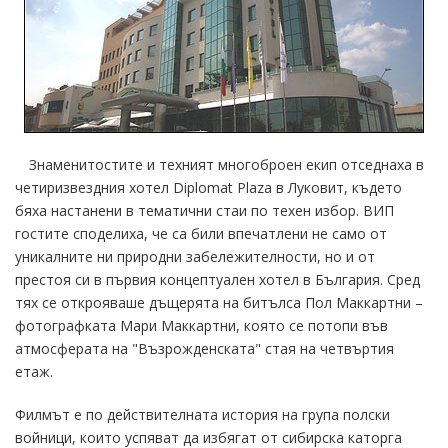
Знаменитостите и техният многоброен екип отседнаха в
четиризвездния хотел Diplomat Plazа в Луковит, където
бяха настанени в тематични стаи по техен избор. ВИП
гостите споделиха, че са били впечатлени не само от
уникалните ни природни забележителности, но и от
престоя си в първия концептуален хотел в България. Сред
тях се открояваше дъщерята на битълса Пол Маккартни –
фотографката Мари Маккартни, която се потопи във
атмосферата на "Възрожденската" стая на четвъртия
етаж.
Филмът е по действителната история на група полски
войници, които успяват да избягат от сибирска каторга