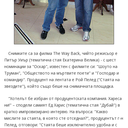
Снимките са за филма The Way Back, чийто режисьор е
Питър Уиър (тематична стая Екатерина Велика) - с шест
номинации за "Оскар", известен с филмите си: "Шоуто на
Труман", "Обществото на мъртвите поети" и "Господар и
командир". Продуцент на лентата е Рой Пелед ("Стаята на
звездите"), който също беше на снимачната площадка.
"Хотелът бе избран от продуцентската компания. Хареса
ни!" – сподели самият Ед Харис (тематична стая "Дубай") в
кратко импровизирано интервю. На въпроса: "Какво
мислите за стаята, в която сте отседнал?", продуцентът г-н
Пелед, отговори: "Стаята беше изключително удобна и с