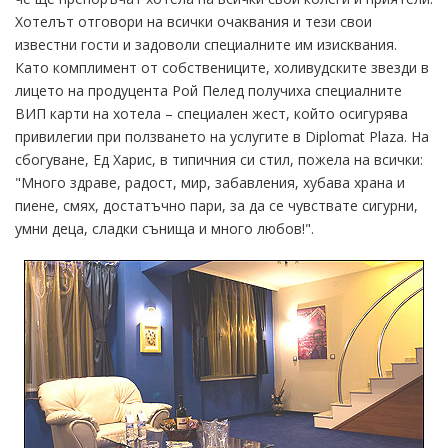
Хотелът отговори на всички очаквания и тези свои
известни гости и задоволи специалните им изисквания.
Като комплимент от собствениците, холивудските звезди в
лицето на продуцента Рой Пелед получиха специалните
ВИП карти на хотела – специален жест, който осигурява
привилегии при ползването на услугите в Diplomat Plazа. На
сбогуване, Ед Харис, в типичния си стил, пожела на всички:
"Много здраве, радост, мир, забавления, хубава храна и
пиене, смях, достатъчно пари, за да се чувствате сигурни,
умни деца, сладки сънища и много любов!".