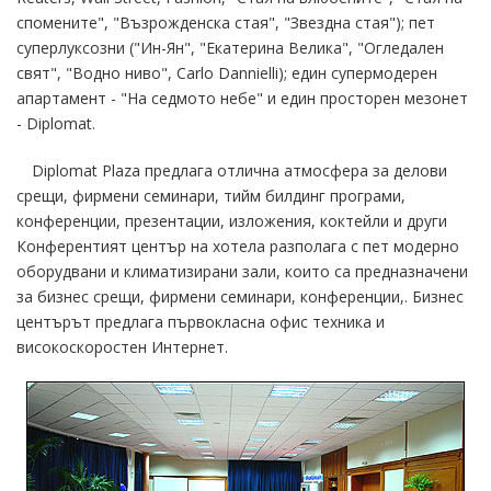
спомените", "Възрожденска стая", "Звездна стая"); пет
суперлуксозни ("Ин-Ян", "Eкатерина Велика", "Огледален
свят", "Водно ниво", Сarlo Dannielli); един супермодерен
апартамент - "На седмото небе" и един просторен мезонет
- Diplomat.
Diplomat Plaza предлага отлична атмосфера за делови
срещи, фирмени семинари, тийм билдинг програми,
конференции, презентации, изложения, коктейли и други
Конферентият център на хотела разполага с пет модерно
оборудвани и климатизирани зали, които са предназначени
за бизнес срещи, фирмени семинари, конференции,. Бизнес
центърът предлага първокласна офис техника и
високоскоростен Интернет.