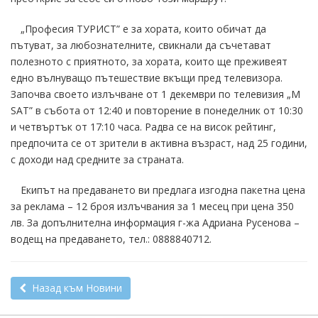
„Професия ТУРИСТ” е за хората, които обичат да
пътуват, за любознателните, свикнали да съчетават
полезното с приятното, за хората, които ще преживеят
едно вълнуващо пътешествие вкъщи пред телевизора.
Започва своето излъчване от 1 декември по телевизия „М
SAT” в събота от 12:40 и повторение в понеделник от 10:30
и четвъртък от 17:10 часа. Радва се на висок рейтинг,
предпочита се от зрители в активна възраст, над 25 години,
с доходи над средните за страната.
Екипът на предаването ви предлага изгодна пакетна цена
за реклама – 12 броя излъчвания за 1 месец при цена 350
лв. За допълнителна информация г-жа Адриана Русенова –
водещ на предаването, тел.: 0888840712.
Назад към Новини