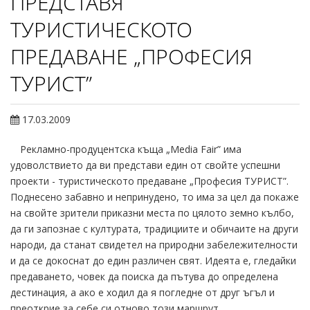
ПРЕДСТАВЯ
ТУРИСТИЧЕСКОТО
ПРЕДАВАНЕ „ПРОФЕСИЯ
ТУРИСТ”
17.03.2009
Рекламно-продуцентска къща „Media Fair” има
удоволствието да ви представи един от свойте успешни
проекти - туристическото предаване „Професия ТУРИСТ”.
Поднесено забавно и непринудено, то има за цел да покаже
на свойте зрители приказни места по цялото земно кълбо,
да ги запознае с културата, традициите и обичаите на други
народи, да станат свидетел на природни забележителности
и да се докоснат до един различен свят. Идеята е, гледайки
предаването, човек да поиска да пътува до определена
дестинация, а ако е ходил да я погледне от друг ъгъл и
преоткрие за себе си отново този маршрут.