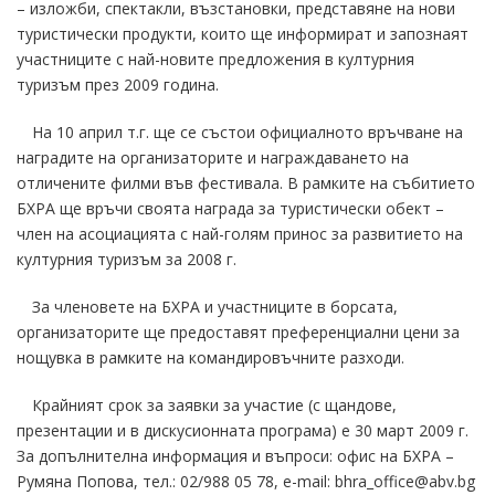
– изложби, спектакли, възстановки, представяне на нови
туристически продукти, които ще информират и запознаят
участниците с най-новите предложения в културния
туризъм през 2009 година.
На 10 април т.г. ще се състои официалното връчване на
наградите на организаторите и награждаването на
отличените филми във фестивала. В рамките на събитието
БХРА ще връчи своята награда за туристически обект –
член на асоциацията с най-голям принос за развитието на
културния туризъм за 2008 г.
За членовете на БХРА и участниците в борсата,
организаторите ще предоставят преференциални цени за
нощувка в рамките на командировъчните разходи.
Крайният срок за заявки за участие (с щандове,
презентации и в дискусионната програма) е 30 март 2009 г.
За допълнителна информация и въпроси: офис на БХРА –
Румяна Попова, тел.: 02/988 05 78, е-mail: bhra_office@abv.bg