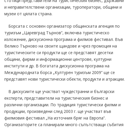
стотици представители на туристическия бизнес, държавни
и неправителствени организации, туроператори, общини и
музеи от цялата страна.
Борсата с основен организатор общинската агенция по
туризъм „Царевград Търнов”, включва туристическо
изложение, дискусионна програма и филмов фестивал. Във
Велико Търново на своите щандове и чрез промоция на
туристическите си продукти ще се представят десетки
общини, фирми и информационни центрове, културни
институти и др. В богатата дискусионна програма на
Международната борса „Културен туризъм 2009” ще се
представят нови туристически обекти, продукти и атракции.
В дискусиите ще участват чуждестранни и български
експерти, представители на туристическия бизнес и
различни организации. По традиция туристически филми и
продукции, произведени след 2003 г. ще участват във
филмовия фестивал „На източния бряг на Европа”.
Организаторите са планирали много съпътстващи събития