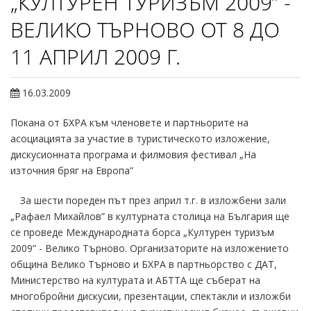
„КУЛТУРЕН ТУРИЗЪМ 2009” -
ВЕЛИКО ТЪРНОВО ОТ 8 ДО
11 АПРИЛ 2009 Г.
16.03.2009
Покана от БХРА към членовете и партньорите на
асоциацията за участие в туристическото изложение,
дискусионната програма и филмовия фестивал „На
източния бряг на Европа”
За шести пореден път през април т.г. в изложбени зали
„Рафаел Михайлов” в културната столица на България ще
се проведе Международната борса „Културен туризъм
2009” - Велико Търново. Организаторите на изложението
община Велико Търново и БХРА в партньорство с ДАТ,
Министерство на културата и АБТТА ще съберат на
многобройни дискусии, презентации, спектакли и изложби