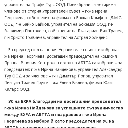
управител на Профи Турс ООД. Преизбрани са четирима
членове от стария Управителен съвет – г-жа Ирена
Георгиева, собственик на фирма на Балкан Комфорт Д.М.С.
ООД, г-н Байко Байков, управител на Бохемия ООД, г-н
Владимир Панталеев, собственик на Българиан Вип Травел,
г-н Христо Гълбачев, управител на Астрал Холидейс.
За председател на новия Управителен съвет е избрана г-
жа Ирена Георгиева, досегашен председател на комисия
Правна. В новия Контролен орган на АБТТА са избрани – за
председател: г-жа Ирина Найденова, управител Александър
Тур ООД и за членове – г-н Димитър Попов, управител
Пингуин Травел Груп и г-жа Елена Вълева, фирма Юзит
Калърс ООД.
УС на БХРА благодари на досегашния председател
г-жа Ирина Найденова за успешното сътрудничество
между БХРА и АБТТА и поздравява г-жа Ирена
Георгиева за избора й като председател на УС на
АБТТА с надежди за още по-ползотворно