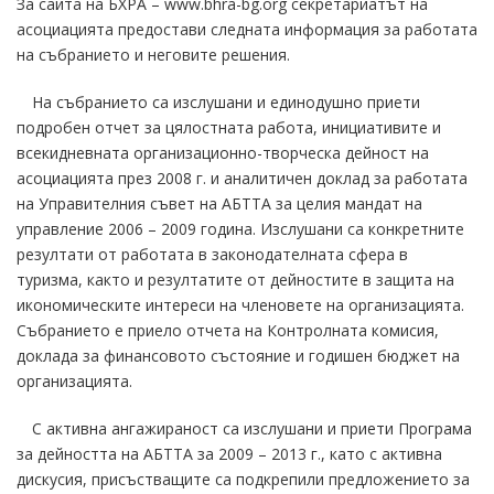
За сайта на БХРА – www.bhra-bg.org секретариатът на
асоциацията предостави следната информация за работата
на събранието и неговите решения.
На събранието са изслушани и единодушно приети
подробен отчет за цялостната работа, инициативите и
всекидневната организационно-творческа дейност на
асоциацията през 2008 г. и аналитичен доклад за работата
на Управителния съвет на АБТТА за целия мандат на
управление 2006 – 2009 година. Изслушани са конкретните
резултати от работата в законодателната сфера в
туризма, както и резултатите от дейностите в защита на
икономическите интереси на членовете на организацията.
Събранието е приело отчета на Контролната комисия,
доклада за финансовото състояние и годишен бюджет на
организацията.
С активна ангажираност са изслушани и приети Програма
за дейността на АБТТА за 2009 – 2013 г., като с активна
дискусия, присъстващите са подкрепили предложението за