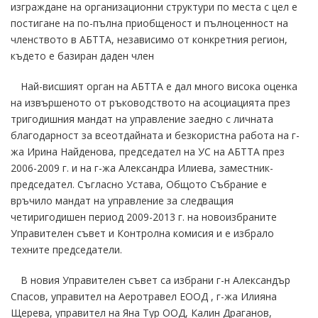
изграждане на организационни структури по места с цел е
постигане на по-пълна приобщеност и пълноценност на
членството в АБТТА, независимо от конкретния регион,
където е базиран даден член
Най-висшият орган на АБТТА е дал много висока оценка
на извършеното от ръководството на асоциацията през
тригодишния мандат на управление заедно с личната
благодарност за всеотдайната и безкористна работа на г-
жа Ирина Найденова, председател на УС на АБТТА през
2006-2009 г. и на г-жа Александра Илиева, заместник-
председател. Съгласно Устава, Общото Събрание е
връчило мандат на управление за следващия
четиригодишен период 2009-2013 г. на новоизбраните
Управителен съвет и Контролна комисия и е избрало
техните председатели.
В новия Управителен съвет са избрани г-н Александър
Спасов, управител на Аеротравел ЕООД , г-жа Илияна
Щерева, управител на Яна Тур ООД, Калин Драганов,