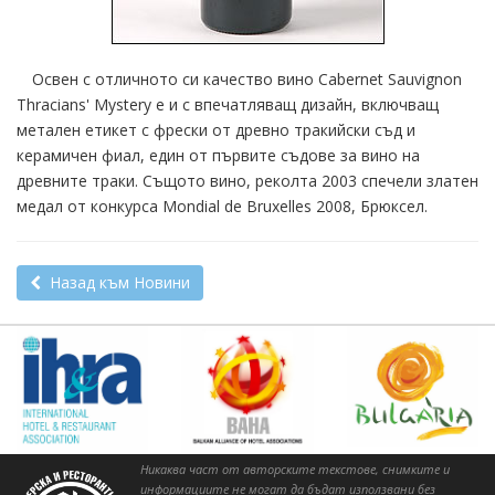
Освен с отличното си качество вино Cabernet Sauvignon
Thracians' Mystery е и с впечатляващ дизайн, включващ
метален етикет с фрески от древно тракийски съд и
керамичен фиал, един от първите съдове за вино на
древните траки. Същото вино, реколта 2003 спечели златен
медал от конкурса Mondial de Bruxelles 2008, Брюксел.
Назад към Новини
Никаква част от авторските текстове, снимките и
информациите не могат да бъдат използвани без