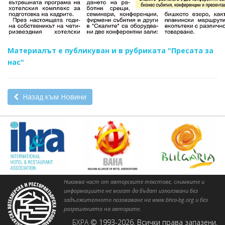
Материалът е публикуван и в рубриката "Пресата за
нас"
Назад към Новини
Никаква част от авторските текстове, снимките и
информациите не могат да бъдат използвани без
задължителното позоваване на www.bhra-bg.org и без
разрешението на авторите.
БХРА
© 1993-2026. Всички права запазени.