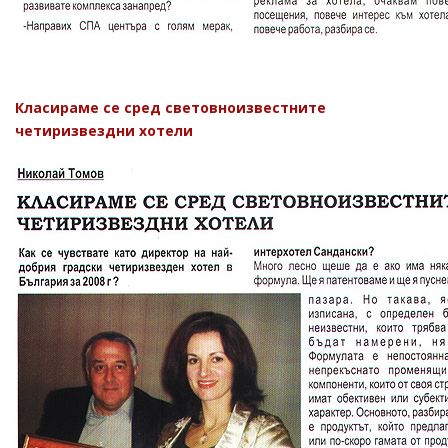
Класираме се сред световноизвестните
четиризвездни хотели