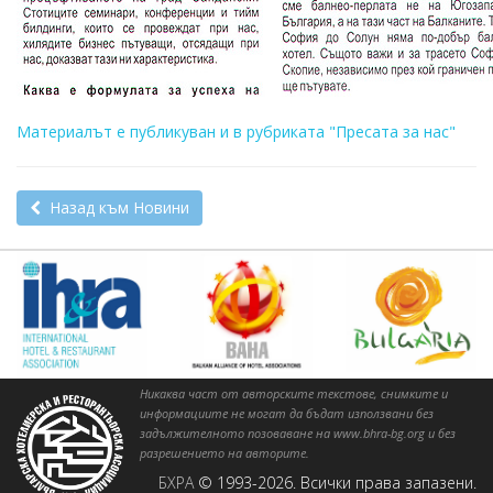
Материалът е публикуван и в рубриката "Пресата за нас"
Назад към Новини
Никаква част от авторските текстове, снимките и
информациите не могат да бъдат използвани без
задължителното позоваване на www.bhra-bg.org и без
разрешението на авторите.
БХРА
© 1993-2026. Всички права запазени.