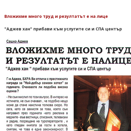
Вложихме много труд и резултатът е на лице
"Аджев хан" прибави към услугите си и СПА център