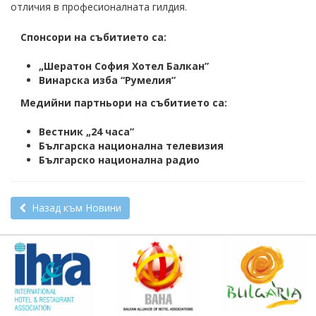
отличия в професионалната гилдия.
Спонсори на събитието са:
„Шератон София Хотел Балкан”
Винарска изба “Румелия”
Медийни партньори на събитието са:
Вестник „24 часа”
Българскa национална телевизия
Българско национална радио
Назад към Новини