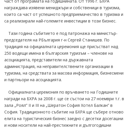
част от програмата на годишнината. От 1996 г. БХРА
награждава изявени мениджъри и собственици в туризма,
които са част от успешното предприемачество в туризма и
са реализирали най-големите инвестиции в този бизнес.
Тази година събитието е под патронажа на министър-
председателя на РБългария г-н Сергей Станишев. По
традиция на официалната церемония ще присъстват над
250 водещи имена в българския туризъм – членове на
асоциацията, представители на държавната
администрация, на неправителствените организации в
туризма, на средствата за масова информация, бизнесмени
и партньори на асоциацията.
Официалната церемония по връчването на Годишните
награди на БХРА за 2008 г. ще се състои на 27 ноември т.г. в
зала „Роял” II и III на „Шератон София Хотел Балкан” в
София. Традиционното събитие на БХРА ще събере отново
елита на туристическия бизнес заедно с десетки досегашни
и нови носители на най-престижните и дългогодишни