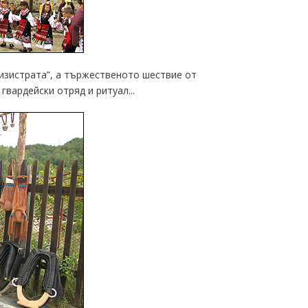
Лизистрата”, а тържественото шествие от
вардейски отряд и ритуал...