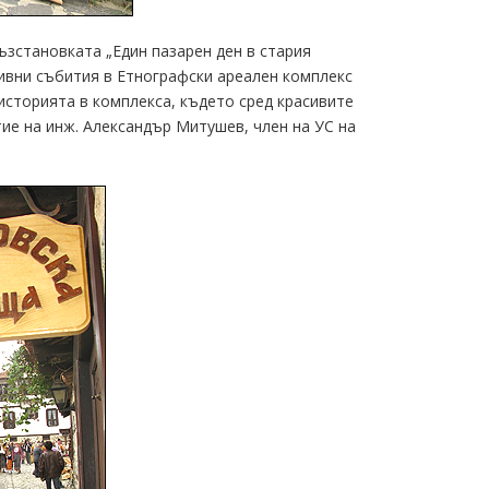
ъзстановката „Един пазарен ден в стария
тивни събития в Етнографски ареален комплекс
историята в комплекса, където сред красивите
ие на инж. Александър Митушев, член на УС на