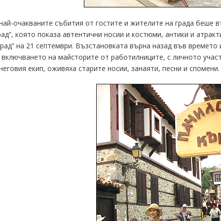
най-очакваните събития от гостите и жителите на града беше в
ад”, която показа автентични носии и костюми, антики и атрак
рад” на 21 септември. Възстановката върна назад във времето 
 включването на майсторите от работилниците, с личното участ
неговия екип, оживяха старите носии, занаяти, песни и спомени.