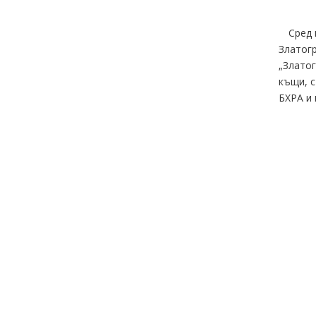
Сред 
Златогр
„Златог
къщи, с
БХРА и 