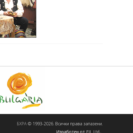
БХРА
© 1993-2026. Всички права запазени.
Изработен от
FIL Ltd.
.