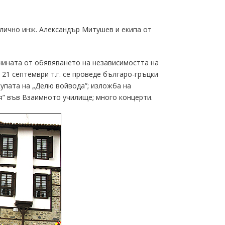
 лично инж. Александър Митушев и екипа от
шнината от обявяването на независимостта на
 21 септември т.г. се проведе българо-гръцки
купата на „Делю войвода”; изложба на
я” във Взаимното училище; много концерти.