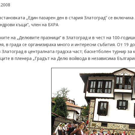
.2008
становката „Един пазарен ден в стария Златоград” се включиха
ндрови къщи”, член на БХРА
ките на „Делювите празници” в Златоград и в чест на 100-годи
я, в града се организираха много и интересни събития. От 19 до
 Златоград в централната градска част; баскетболен турнир за 
ците в пленера „Градът на Делю войвода в независима Българи