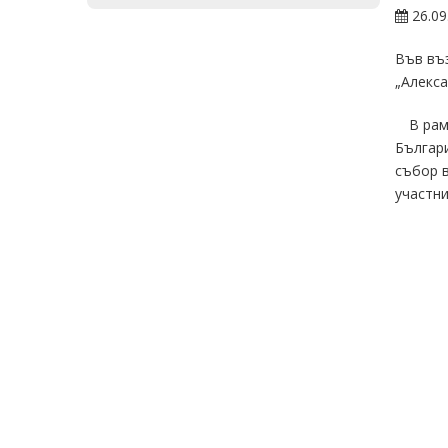
26.09
Във въз
„Алекса
В рам
Българи
събор в
участни