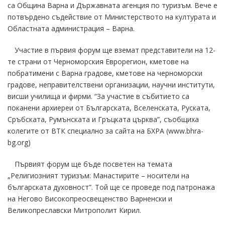
са Община Варна и Държавната агенция по туризъм. Вече е
потвърдено съдействие от Министерството на културата и
Областната администрация – Варна.
Участие в първия форум ще вземат представители на 12-
те страни от Черноморския Еврорегион, кметове на
побратимени с Варна градове, кметове на черноморски
градове, неправителствени организации, научни институти,
висши училища и фирми. “За участие в събитието са
поканени архиереи от Българската, Вселенската, Руската,
Сръбската, Румънската и Гръцката църква”, съобщиха
колегите от ВТК специално за сайта на БХРА (www.bhra-
bg.org)
Първият форум ще бъде посветен на темата
„Религиозният туризъм: Манастирите – носители на
българската духовност”. Той ще се проведе под патронажа
на Негово Високопреосвещенство Варненски и
Великопреславски Митрополит Кирил.