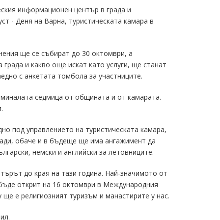
еския информационен център в града и
ст - Деня на Варна, туристическата камара в
нения ще се събират до 30 октомври, а
 града и какво още искат като услуги, ще станат
аедно с анкетата томбола за участниците.
 миналата седмица от общината и от камарата.
.
но под управлението на туристическата камара,
ади, обаче и в бъдеще ще има ангажимент да
лгарски, немски и английски за летовниците.
търът до края на тази година. Най-значимото от
 бъде открит на 16 октомври в Международния
у ще е религиозният туризъм и манастирите у нас.
ил.