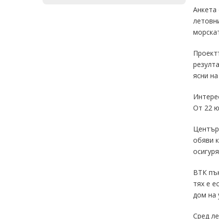
Анкета 
летовни
морскат
Проектъ
резулта
ясни на
Интерес
От 22 ю
Центъръ
обяви к
осигуря
ВТК пък
тях е е
дом на 
Сред ле