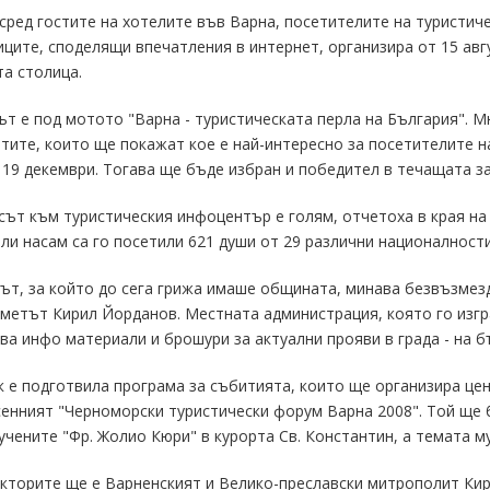
сред гостите на хотелите във Варна, посетителите на туристич
ците, споделящи впечатления в интернет, организира от 15 авгу
а столица.
т е под мотото "Варна - туристическата перла на България". М
тите, които ще покажат кое е най-интересно за посетителите на
 19 декември. Тогава ще бъде избран и победител в течащата з
ът към туристическия инфоцентър е голям, отчетоха в края на
ли насам са го посетили 621 души от 29 различни националности
т, за който до сега грижа имаше общината, минава безвъзмезд
метът Кирил Йорданов. Местната администрация, която го изгр
ва инфо материали и брошури за актуални прояви в града - на бъ
 е подготвила програма за събитията, които ще организира цен
сенният "Черноморски туристически форум Варна 2008". Той ще
учените "Фр. Жолио Кюри" в курорта Св. Константин, а темата м
кторите ще е Варненският и Велико-преславски митрополит Кир