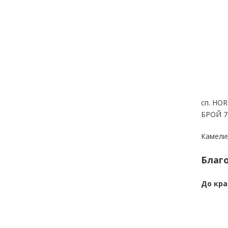
сп. HO
БРОЙ 7
Камели
Благо
До кра