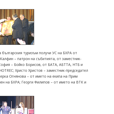
а българския туризъм получи УС на БХРА от
Калфин – патрон на събитията, от заместник-
София – Бойко Борисов, от БАТА, АБТТА, НТБ и
 HOTREC; Христо Христов – заместник-председател
ерка Огнянова – от името на екипа на Прим
ен на БХРА; Георги Филипов – от името на ВТК и