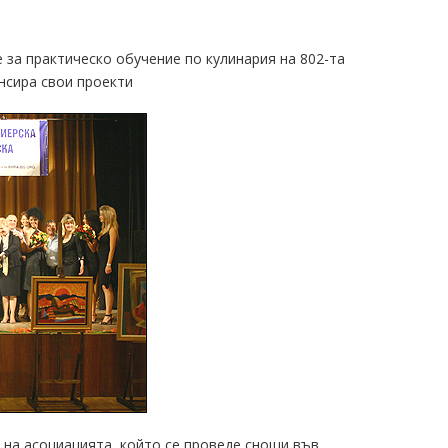
 за практическо обучение по кулинария на 802-та
нсира свои проекти
 на асоциацията, който се проведе снощи във