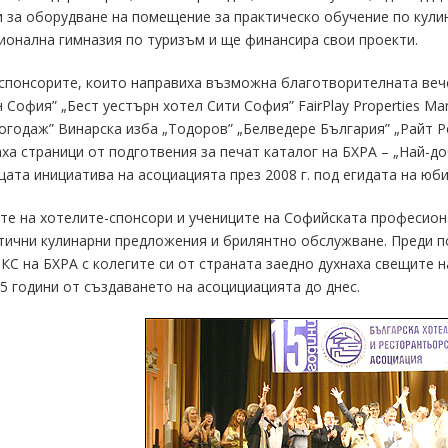
 за оборудване на помещение за практическо обучение по кули
онална гимназия по туризъм и ще финансира свои проекти.
спонсорите, които направиха възможна благотворителната веч
 София” „Бест уестърн хотел Сити София” FairPlay Properties 
огодаж” Винарска изба „Тодоров” „Белведере България” „Райт Ре
ха страници от подготвения за печат каталог на БХРА – „Най-до
ата инициатива на асоциацията през 2008 г. под егидата на юби
те на хотелите-спонсори и учениците на Софийската професион
ични кулинарни предложения и брилянтно обслужване. Преди по
 КС на БХРА с колегите си от страната заедно духнаха свещите 
15 години от създаването на асоцициацията до днес.