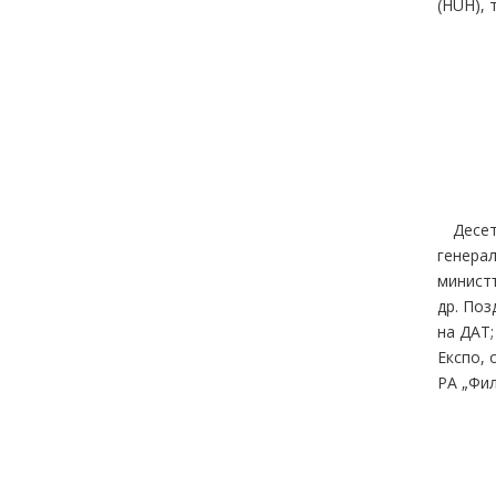
(HUH), 
Десет
генерал
министъ
др. Поз
на ДАТ;
Експо, 
РА „Фил