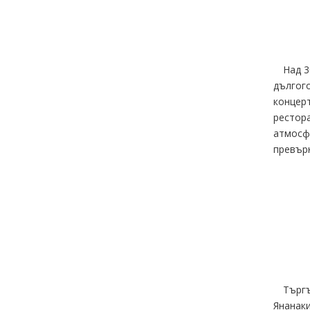
Над 3
дългог
концерт
рестора
атмосфе
превър
Търгъ
Янанаки