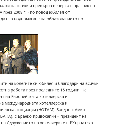
алки пластики и превърна вечерта в празник на
 през 2008 г. - по повод юбилея от
идат за подпомагане на образованието по
ити на колегите си юбилея и благодари на всички
стна работа през последните 15 години. На
ент на Европейската хотелиерска и
на международната хотелиерска и
лиерска асоциация (HOTAM). Заедно с Амир
(BAHA), с Бранко Кривокапич – президент на
т на Сдружението на хотелиерите в РХърватска