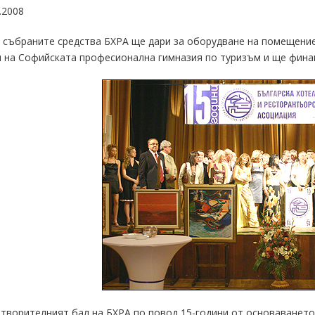
.2008
 събраните средства БХРА ще дари за оборудване на помещение
 на Софийската професионална гимназия по туризъм и ще фина
творителният бал на БХРА по повод 15-години от основаването