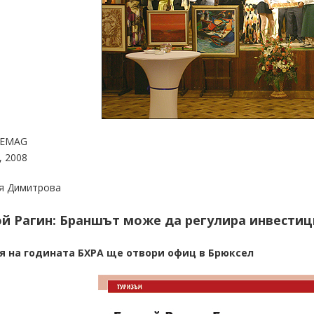
REMAG
, 2008
я Димитрова
й Рагин: Браншът може да регулира инвести
я на годината БХРА ще отвори офиц в Брюксел