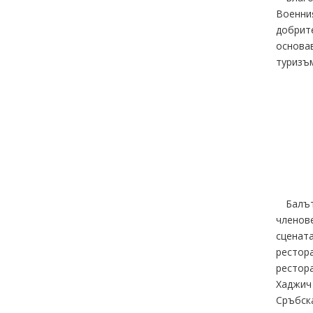
Военния
добрите
основав
туризъм
Балът
членове
сцената
рестора
рестора
Хаджич 
Сръбска