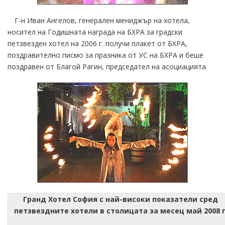
Г-н Иван Ангелов, генерален мениджър на хотела,
носител на Годишната награда на БХРА за градски
петзвезден хотел на 2006 г. получи плакет от БХРА,
поздравително писмо за празника от УС на БХРА и беше
поздравен от Благой Рагин, председател на асоциацията.
Гранд Хотел София с най-високи показатели сред
петзвездните хотели в столицата за месец май 2008 г