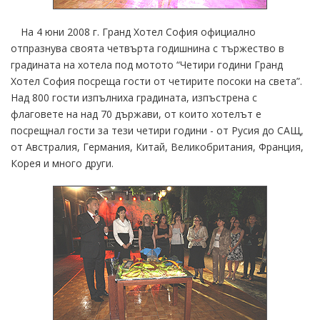
На 4 юни 2008 г. Гранд Хотел София официално
отпразнува своята четвърта годишнина с тържество в
градината на хотела под мотото “Четири години Гранд
Хотел София посреща гости от четирите посоки на света”.
Над 800 гости изпълниха градината, изпъстрена с
флаговете на над 70 държави, от които хотелът е
посрещнал гости за тези четири години - от Русия до САЩ,
от Австралия, Германия, Китай, Великобритания, Франция,
Корея и много други.