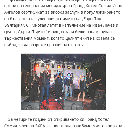
връчи на генералния мениджър на Гранд Хотел София Иван
Ангелов сертификат за високи заслуги в популяризирането
на българската кулинария от името на „Евро-Ток
България”. С „Многая лета” в изпълнение на Иван Лечев и
група „Дърти Пърчис” и пищна заря беше ознаменуван
тържествения момент, когато целият екип на хотела се
събра, за да разреже празничната торта.
За четирите години от откриването си Гранд Хотел
София, член на БХРА, се превърна в любимо място както за