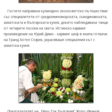
Гостите направиха кулинарно околосветско пътешествие
със специалитети от средиземноморската, скандинавската,
азиатската и българската кухня, докато наблюдаваха танци
от четирите посоки на света. Истинско карвинг
произведение на Юрий Димо - карвинг шеф в екипа готвачи
на Гранд Хотел София, украсяваше специалния кът с
азиатска кухня.
Председателят на „Евро-Ток България” Жоро Иванов