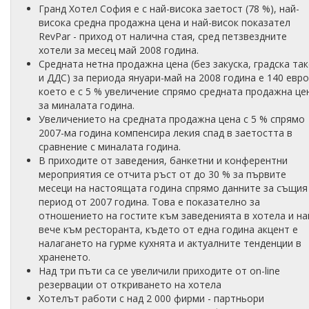
Гранд Хотел София е с най-висока заетост (78 %), най-
висока средна продажна цена и най-висок показател
RevPar - приход от налична стая, сред петзвездните
хотели за месец май 2008 година.
Средната нетна продажна цена (без закуска, градска так
и ДДС) за периода януари-май на 2008 година е 140 евро
което е с 5 % увеличение спрямо средната продажна це
за миналата година.
Увеличението на средната продажна цена с 5 % спрямо
2007-ма година компенсира лекия спад в заетостта в
сравнение с миналата година.
В приходите от заведения, банкетни и конферентни
мероприятия се отчита ръст от до 30 % за първите
месеци на настоящата година спрямо данните за същия
период от 2007 година. Това е показателно за
отношението на гостите към заведенията в хотела и на
вече към ресторанта, където от една година акцент е
налагането на гурме кухнята и актуалните тенденции в
храненето.
Над три пъти са се увеличили приходите от on-line
резервации от откриването на хотела
Хотелът работи с над 2 000 фирми - партньори