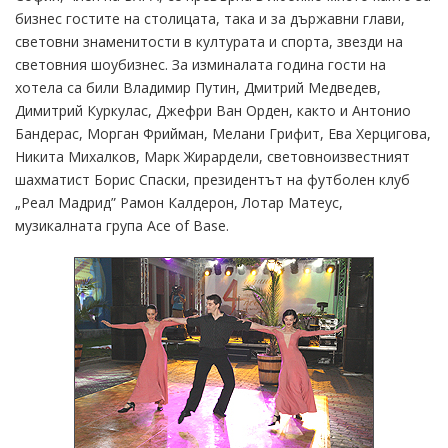
бизнес гостите на столицата, така и за държавни глави,
световни знаменитости в културата и спорта, звезди на
световния шоубизнес. За изминалата година гости на
хотела са били Владимир Путин, Дмитрий Медведев,
Димитрий Куркулас, Джефри Ван Орден, както и Антонио
Бандерас, Морган Фрийман, Мелани Грифит, Ева Херцигова,
Никита Михалков, Марк Жирардели, световноизвестният
шахматист Борис Спаски, президентът на футболен клуб
„Реал Мадрид” Рамон Калдерон, Лотар Матеус,
музикалната група Ace of Base.