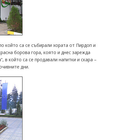
ло който са се събирали хората от Пирдоп и
красна борова гора, която и днес зарежда
”, в който са се продавали напитки и скара –
очивните дни.