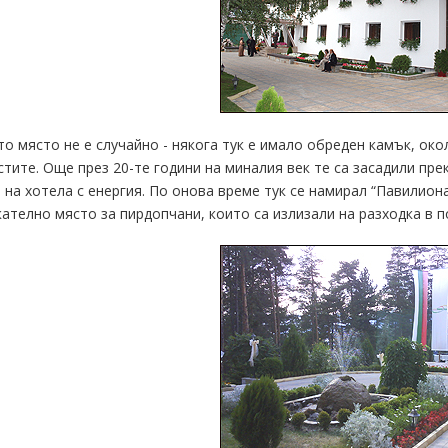
о място не е случайно - някога тук е имало обреден камък, око
тите. Още през 20-те години на миналия век те са засадили пре
 на хотела с енергия. По онова време тук се намирал “Павилиона
ателно място за пирдопчани, които са излизали на разходка в п