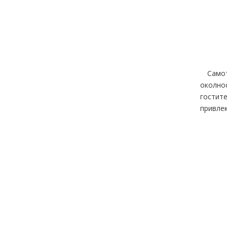
Самот
околнос
гостите
привлек