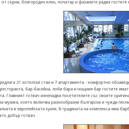
 от сърни, благороден елен, лопатар и фазаните радва гостите 
редлага 21 хотелски стаи и 7 апартамента - комфортно обзаведе
 ресторанта, бар-басейна, лоби бара и нощния бар гостите има
та. Главният готвач изненадва посетителите със своите оригина
а музика, която включва разнообразни български и чужди песни
лната и европейската кухня. В градината на комплекса има бар
ато добър готвач.