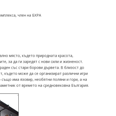
омплекса, член на БХРА
кално място, където природната красота,
е, за да ги заредят с нови сили и жизненост.
граден със стари борови дървета. В близост до
ът, където може да се организират различни игри
о също има язовир, необятни поляни и гори, а на
 паметник от времето на средновековна България.