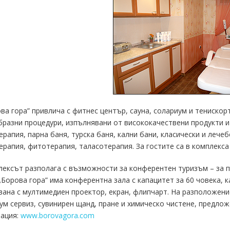
ва гора” привлича с фитнес център, сауна, солариум и тениско
разни процедури, изпълнявани от висококачествени продукти и
рапия, парна баня, турска баня, кални бани, класически и лече
рапия, фитотерапия, таласотерапия. За гостите са в комплекса 
ексът разполага с възможности за конферентен туризъм – за п
 „Борова гора” има конферентна зала с капацитет за 60 човека, к
ана с мултимедиен проектор, екран, флипчарт. На разположение 
ум сервиз, сувинирен щанд, пране и химическо чистене, предлож
ация:
www.borovagora.com