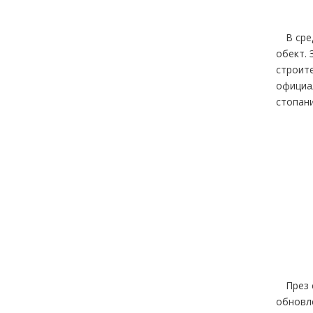
В сре
обект. 
строите
официал
стопани
През 
обновле