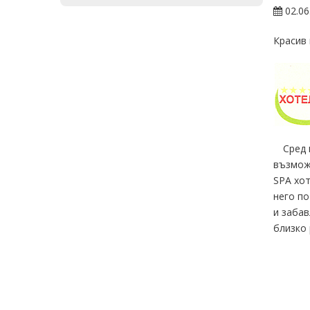
02.06
Красив 
Сред 
възможн
SPA хот
него по
и забав
близко 