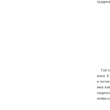
градина
Той п
вана. В
и питие
има жив
национа
изяви к