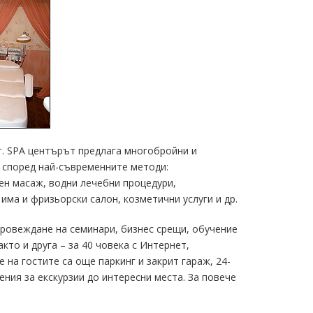
рт. SPA центърът предлага многобройни и
 според най-съвременните методи:
бен масаж, водни лечебни процедури,
има и фризьорски салон, козметични услуги и др.
ровеждане на семинари, бизнес срещи, обучение
акто и друга – за 40 човека с Интернет,
на гостите са още паркинг и закрит гараж, 24-
ения за екскурзии до интересни места. За повече