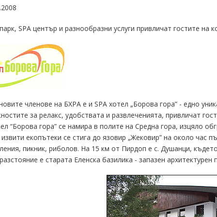
.2008
парк, SPA център и разнообразни услуги привличат гостите на к
новите членове на БХРА е и SPA хотел „Борова гора” - eдно уни
остите за релакс, удобствата и развлеченията, привличат гостит
ел “Борова гора” се намира в полите на Средна гора, изцяло об
 извити екопътеки се стига до язовир „Жековир” на около час п
ления, пикник, риболов. На 15 км от Пирдоп е с. Душанци, къдет
разстояние е старата Еленска базилика - запазен архитектурен