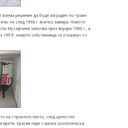
 взема решение да бъде изграден по-траен
ни, но след 1968 г. всичко замира. Новото
ола Мутафчиев започва през януари 1980 г., а
з 1997г. новите собственици се отказват от
ото на строителството, след цялостно
 врати. Красив парк с малка зоологическа