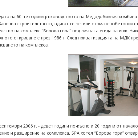
дата на 60-те години ръководството на Медодобивния комбинат
Започва строителството, вдигат се четири стоманенобетонни сте
лство на комплекс “Борова гора” под личната егида на инж. Ник
ното откриване е през 1986 г. След приватизацията на МДК пре
сването на комплекса.
септември 2006 г. - девет години по-късно и 20 години от начал
ние и разширение на комплекса, SPA хотел “Борова гора” отваря