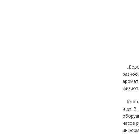
„Боро
разнооб
аромате
физиоте
Компл
и др. В
оборудв
часов р
информ