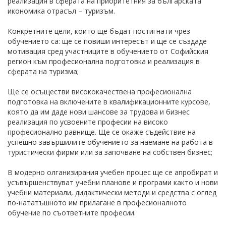
реализация в сферата на приоритетния за българската
икономика отрасъл – туризъм.
Конкретните цели, които ще бъдат постигнати чрез
обучението са: ще се повиши интересът и ще се създаде
мотивация сред участниците в обучението от Софийския
регион към професионална подготовка и реализация в
сферата на туризма;
Ще се осъществи висококачествена професионална
подготовка на включените в квалификационните курсове,
която да им даде нови шансове за трудова и бизнес
реализация по усвоените професии на високо
професионално равнище. Ще се окаже съдействие на
успешно завършилите обучението за наемане на работа в
туристически фирми или за започване на собствен бизнес;
В модерно олганизирания учебен процес ще се апробират и
усъвършенствуват учебни планове и програми както и нови
учебни материали, дидактически методи и средства с оглед
по-нататъшното им прилагане в професионалното
обучение по съответните професии.