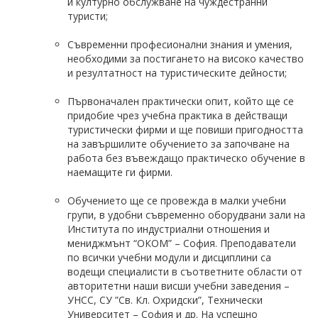
и културно обслужване на чуждестранни
туристи;
Съвременни професионални знания и умения,
необходими за постигането на високо качество
и резултатност на туристическите дейности;
Първоначален практически опит, който ще се
придобие чрез учебна практика в действащи
туристически фирми и ще повиши пригодността
на завършилите обучението за започване на
работа без въвеждащо практическо обучение в
наемащите ги фирми.
Обучението ще се провежда в малки учебни
групи, в удобни съвременно оборудвани зали на
Института по индустриални отношения и
мениджмънт “ОКОМ” – София. Преподаватели
по всички учебни модули и дисциплини са
водещи специалисти в съответните области от
авторитетни наши висши учебни заведения –
УНСС, СУ ”Св. Кл. Охридски”, Технически
Университет – София и др. На успешно