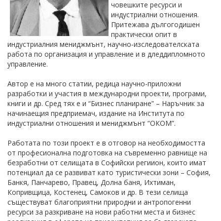
човешките ресурси и
индустриални отношения.
Притежава дългогодишен
практически опит в
индустриалния мениджмънт, научно-изследователската
работа по организация и управление и в дледдипломното
управление.
Автор е на много статии, редица научно-приложни
разработки и участия в международни проекти, програми,
книги и др. Сред тях е и “Бизнес планиране” – Наръчник за
начинаещия предприемач, издание на Института по
индустриални отношения и мениджмънт “ОКОМ”.
Работата по този проект е в отговор на необходимостта
от професионална подготовка на съвременно равнище на
безработни от селищата в Софийски региион, които имат
потенциал да се развиват като туристически зони – София,
Банкя, Панчарево, Правец, Долна баня, Ихтиман,
Копривщица, Костенец, Самоков и др. В тези селища
съществуват благоприятни природни и антропогенни
ресурси за разкриване на нови работни места и бизнес