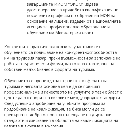
завършилите ИИОМ “ОКОМ” издава
удостоверение за придобита квалификация по
посочените професии по образец на МОН на
основание на лиценз, издаден от Националната
агенция за професионално образование и
обучение към Министерски съвет.
Конкретните практически ползи за участниците в
обучението са повишаване на конкурентноспособността
им на трудовия пазар, преки възможности за започване на
работа в туристически фирми, както и за стартиране на
собствен малък бизнес в сфората на туризма.
Обучението се провежда за първи път в сферата на
туризма и неговата основна цел е да се повишат
професионализма и качеството на услугите в тази област с
цел те да отговорят на високите международни стандарти.
След успешно апробиране на учебните програми за
придобиване на квалификация, те биха могли да се
превърнат в добра основа за въвеждане на държавни
стандарти и изисквания в областта на квалификацията на
кадрите в туризма в България.