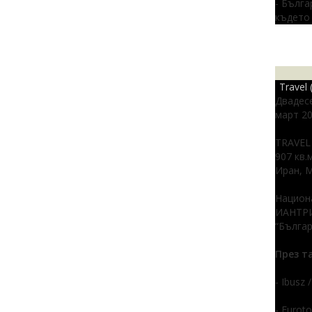
- Бълга
където 
Travel
Двадесе
март 20
TRAVEL 
907 кв.
Иран, М
Национа
ИАНТРИ.
“Българ
През т
- Ibusz
- Eurot