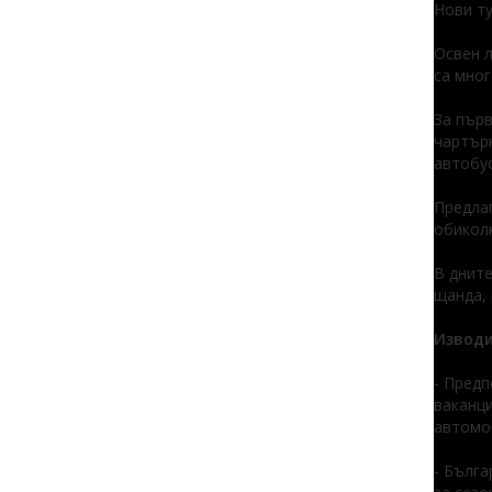
Нови ту
Освен л
са мног
За първ
чартърн
автобус
Предлаг
обиколк
В дните
щанда,
Изводи 
- Предп
ваканци
автомо
- Бълга