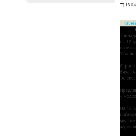
13.04
Travel
Тринаде
от 12 д
национа
Украйна
Странат
бяха “А
“Алекса
Предлаг
– морск
На 12.0
организ
мултиме
журнали