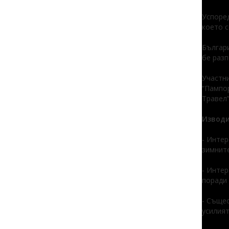
Успоред
което с
Българи
бе разп
Участни
“Пампор
Травел”
Изводи
- Интер
зимните
- Интер
поради
- Същес
усилият