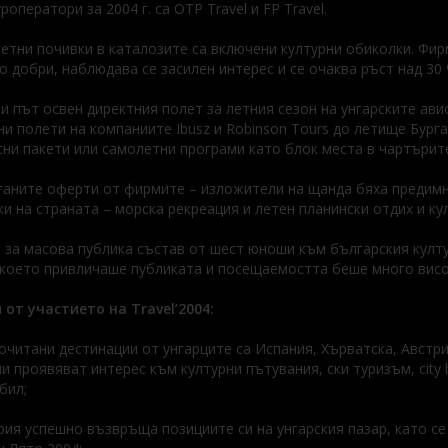
роператори за 2004 г. са OTP Travel и FP Travel.
етни почивки в каталозите са включени културни обиколки. Фир
о добри, наблюдава се засилен интерес и се очаква ръст над 30 
и път освен директния полет за летния сезон на унгарските ави
и полети на компаниите Ibusz и Robinson Tours до летище Бург
ни пакети или самолетни програми като блок места в чартърите
аните оферти от фирмите – изложители на щанда бяха предимн
и на страната – морска рекреация и летен планински отдих и к
 за масова публика състав от шест юноши към българския култ
 което привличаше публиката и посещаемостта беше много висо
от участието на Travel’2004:
очитани дестинации от унгарците са Испания, Хърватска, Австр
и проявяват интерес към културни пътувания, ски туризъм, city
бил;
рия успешно възвръща позициите си на унгарския пазар, като се