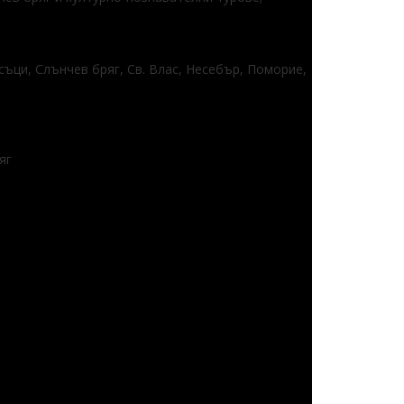
ясъци, Слънчев бряг, Св. Влас, Несебър, Поморие,
яг