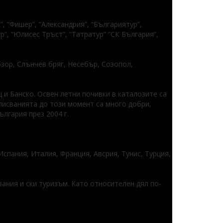
, “Фишер”, “Александрия”, “Българиятур”,
р”, “Юлисес Тръст”, “Татратур” “СК България”,
бзор, Слънчев бряг, Несебър, Созопол,
 и Банско. Освен летни почивки в каталозите са
писванията до този момент са много добри,
ългария през 2004 г.
Испания, Италия, Франция, Авсрия, Тунис, Турция,
ания и ски туризъм. Като относителен дял по-