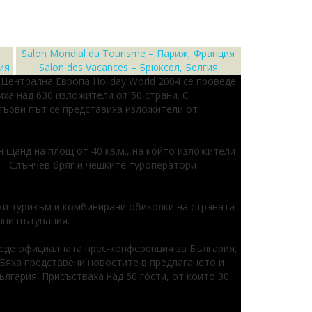
Salon Mondial du Tourisme – Париж, Франция
ия
Salon des Vacances – Брюксел, Белгия
Централна Европа Holiday World 2004 се проведе
иха над 630 изложители от 50 страни. С
първи път се представиха изложители от
 щанд на площ от 40 кв.м., на който изложители
 – Слънчев бряг и чешките туроператори
ки туризъм и комбинирани обиколки на страната
лни пътувания.
оведе официалната прес-конференция за България,
Бяха представени новостите в предлагането и
лгария. Присъстваха над 50 гости, от които 30