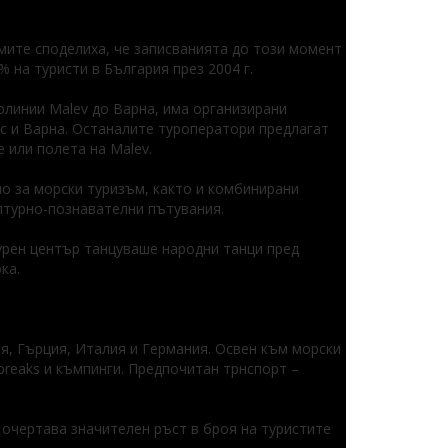
мите споделиха, че записванията до този момент
% на туристи в България през 2004 г.
олинии Malev до Варна, има организирани
ас и Варна. Останалите туроператори предлагат
 или полета на Malev.
о за морски туризъм, както и комбинирани
ултурно-познавателни пътувания.
урен център танцуваше народни танци пред
ка.
ия, Гърция, Италия и Германия. Освен към морски
 breaks и къмпинги. Предпочитан трнспорт –
 очертава значителен ръст в броя на туристите