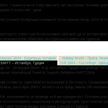
2004 г. страната ни се очертава като хит на сезона. Основен фа
ението качество - цена.
рия успешно възвръща позициите си на чешкия пазар, като се о
ераторите освен към летни почивки започват да се интересуват
о-познавателни обиколки, екотуризъм и зимен ски туризъм.
 (Utazas) 2004 - Будапеща, Унгария
Holiday World – Прага, Чехи
EMITT – Истанбул, Турция
TUR 2004 – Гьотеборг, Швец
да 26 – 29 януари 2004 г. в гр. Истанбул, Турция се проведе М
anean International Travel & Tourism Exhibition EMITT’2004.
 най-голямото туристическо изложение в Източното Средиземно
00 кв.м., като през 2003 г. на него са се представили 590 изложит
04г. изложението се проведе за 8-ми пореден път. Основни учас
и хотелски вериги, национални и международни туристически ор
и, туристически медии, рекламни агенции от района.