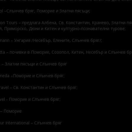
ol –Слънчев бряг, Поморие и Златни пясъци;
son Tours – предлага Албена, Св. Константин, Кранево, Златни п
, Приморско, Дюни и Китен и културно-познавателни турове;
mann – Унгария /Несебър, Елените, Слънчев бряг/;
otta – почивки в Поморие, Созопол, Китен, Несебър и Слънчев бр
a – Златни пясъци и Слънчев бряг
meda –Поморие и Слънчев бряг;
ravel – Св. Константин и Слънчев бряг;
avel - Поморие и Слънчев бряг;
i – Поморие
our International – Слънчев бряг