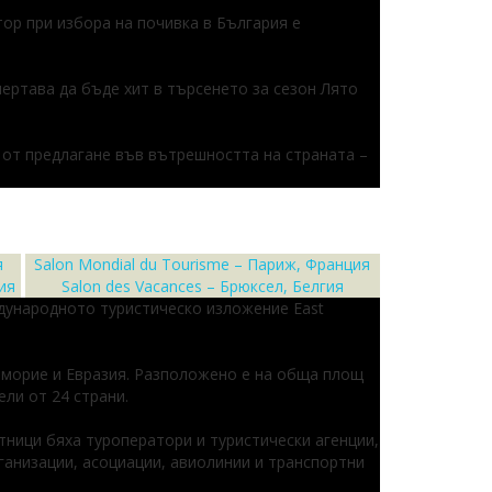
ктор при избора на почивка в България е
чертава да бъде хит в търсенето за сезон Лято
 от предлагане във вътрешността на страната –
я
Salon Mondial du Tourisme – Париж, Франция
ия
Salon des Vacances – Брюксел, Белгия
еждународното туристическо изложение East
морие и Евразия. Разположено е на обща площ
ели от 24 страни.
тници бяха туроператори и туристически агенции,
ганизации, асоциации, авиолинии и транспортни