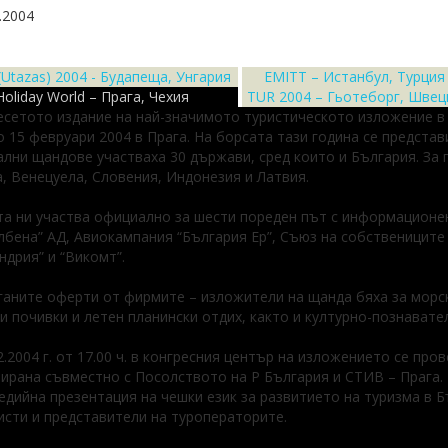
.2004
 (Utazas) 2004 - Будапеща, Унгария
EMITT – Истанбул, Турция
Holiday World – Прага, Чехия
TUR 2004 – Гьотеборг, Швец
сетото издание на най-значимото туристическото изложение в 
о 15 февруари 2004 в Прага. На борсата тази година се представ
лни щандове участваха 30 държави, сред които и България. За 
, Венецуела, Словения, Индонезия и Латвия.
а ни участва официално за шести пореден път с информационен
лбена” АД, Авиокампания “България Ер”, Съюз на собствениците
ндрия” и “Викомт”.
аните оферти от фирмите – изложители на щанда бяха за морс
и почивки и летен планински отдих, както и културно-познавате
2.2004 г. от 17.00 ч. в конгресния център на изложението се пр
ирана съвместно с Посолството на Р България и СТИВ – Прага. 
дийна презентация на чешки език за развитието на туризма в Бъ
сти и представители на туроператорите.