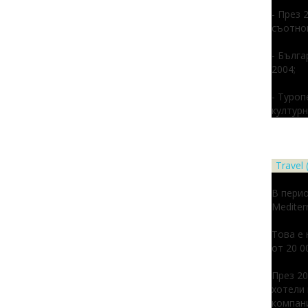
- През 
съотнош
- Бълга
2004;
- Туроп
културн
Travel
В перио
Mediterr
Това е
от 20 0
През 20
хотели 
компани