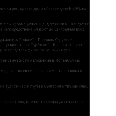
елско и ресторантьорско обзавеждане HotEQ, на
път с информационен щанд от 60 кв.м. Щандът ни
в непосредствена близост до централния вход.
джали и х.”Родопи” – Пловдив, Сдружение
а щандовете на “ТурЕкспо” – Варна и “Карина
ор се представи фирма MTM 04 – София.
туристическото изложение в Истанбул са:
и цели – посещние на свети места, почивка в
на туристически групи в България е твърде слаб,
на клиентела, към която следва да се насочат