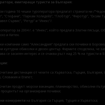
ратори, емитиращи туристи за България:
зи година 16 чешки туроператора предлагат страната ни /”Чедок”
”, “Стефани”, “Паркам Холидейз”, “Глобтур”, “Фиротур”, “Ексим Ту
авел Сървис”, “Ретур” и “Инекс”/.
оператор за 2004 г. е “Инекс”, който предлага Златни пясъци, О
ко и Китен.
ки компании само “Александрия” предлага ски почивки в Боровец
и културни обиколки и двоен център. Фирмите споделиха, че за
ва се засилен интерес и се очаква ръст над 25 % на туристи в Б
ции:
очитани дестинации от чехите са Хърватска, Гърция, България, 
, Словакия и Египет;
очитан продукт: морски ваканции, планинарство, обиколни пътув
 процентът на организирани почивки;
ни конкуренти
на България са Гърция, Турция и Хърватска;