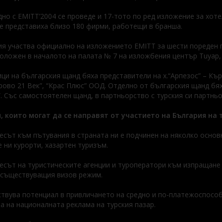
но с EMITT’2004 се проведе и 17-тото по ред изложение за хот
е представиха близо 180 фирми, работещи в бранша.
я участва официално на изложението EMITT за шести пореден 
оложен в началото на палата № 7 на изложбения център Tuyap, 
ци на българския щанд бяха представители на х.“Арпезос” – Кър
ово 21 Век”, “Крас Плюс” ООД. Отделно от българския щанд бях
. Със самостоятелен щанд, в партньорство с турския си партнь
, които могат да се направят от участието на България на 
есът към пътувания в страната ни е подчинен на няколко основн
 ни курорти, хазартен туризъм.
есът на туристическите агенции и туроператори към изпращане 
 съществуващия визов режим.
твува потенциал в привличането на средно и по-платежоспособ
а на националната реклама на турския пазар.