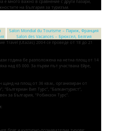
а е много важно в сравнение с други пазари,
ностите на България за туризъм.
я
Salon Mondial du Tourisme – Париж, Франция
ия
Salon des Vacances – Брюксел, Белгия
Travel (Utazas) 2004 се проведе от 18 до 21
тази година бе разполoжена на нетна площ от 14
яха над 65 000. За първи път участваха Ейре,
 щанд на площ от 36 кв.м., организиран от
, “Бългериан Вип Турс”, “Балкантурист”,
вен за България, “Робинзон Турс”.
:
нчев бряг и културно-познавателни турове;