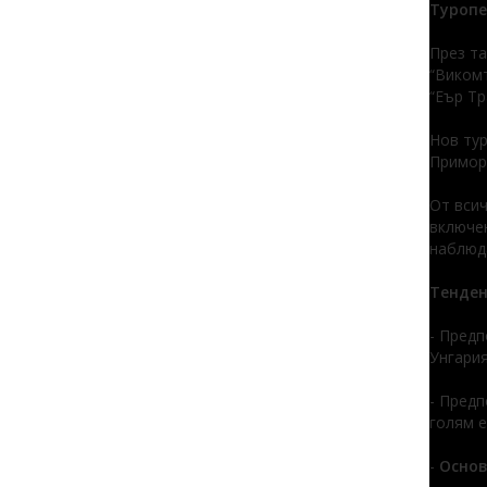
Туропе
През та
“Викомт
“Еър Тр
Нов тур
Приморс
От всич
включен
наблюда
Тенден
- Предп
Унгария
- Предп
голям е
-
Основ