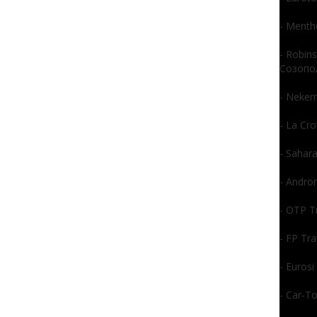
- Menth
- Robin
Созопол
- Neker
- La Cr
- Sahar
- Andro
- OTP T
- FP Tr
- Euros
- Car-T