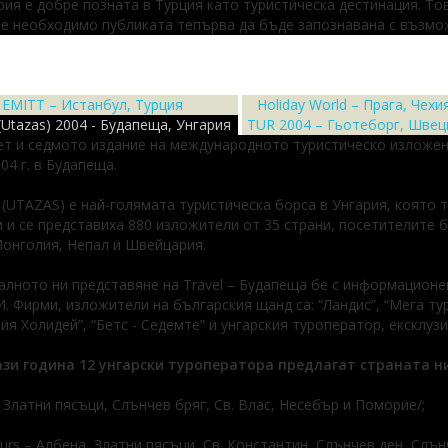
рия е добре позната в Турция като туристическа дестинация. Тов
е необходимо публиката тепърва да бъде запознавана с възмож
EMITT – Истанбул, Турция
Holiday World – Прага, Чехи
 (Utazas) 2004 - Будапеща, Унгария
TUR 2004 – Гьотеборг, Швец
т и седмото издание на международното туристическо изложение 
04 г. в Будапеща.
(UTAZAS) е най-голямата туристическа борса в Унгария, която 
м и се представиха 880 изложители от 35 страни, посетителите б
онголия, Непал и Швейцария.
лното ни представяне на Travel – Будапеща бе с информационен
 Фирми, изложители на българския щанд са: “Ландис”, “Мега тур”
ия Холидей”, “Бетс - Седемте” и унгарския туроператор, ексклузи
ази година 12 унгарски туроператора предлагат страната ни
 / Златни пясъци, Слънчев бряг, Св. Влас, Несебър и Поморие/;
ours – Албена, Златни пясъци, Св. Константин, Слънчев ден, Слъ