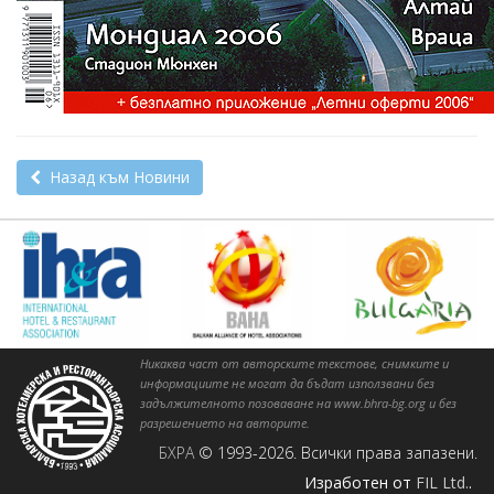
Назад към Новини
Никаква част от авторските текстове, снимките и
информациите не могат да бъдат използвани без
задължителното позоваване на www.bhra-bg.org и без
разрешението на авторите.
БХРА
© 1993-2026. Всички права запазени.
Изработен от
FIL Ltd.
.