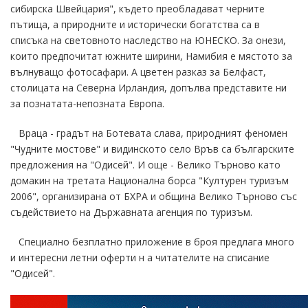
сибирска Швейцария", където преобладават черните
пътища, а природните и исторически богатства са в
списъка на световното наследство на ЮНЕСКО. За онези,
които предпочитат южните ширини, Намибия е мястото за
вълнуващо фотосафари. А цветен разказ за Белфаст,
столицата на Северна Ирландия, допълва представите ни
за познатата-непозната Европа.
Враца - градът на Ботевата слава, природният феномен
"Чудните мостове" и видинското село Връв са българските
предложения на "Одисей". И още - Велико Търново като
домакин на третата Национална борса "Културен туризъм
2006", организирана от БХРА и община Велико Търново със
съдействието на Държавната агенция по туризъм.
Специално безплатно приложение в броя предлага много
и интересни летни оферти н а читателите на списание
"Одисей".