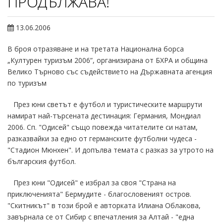
ПРОДЪЛЖАВА!
13.06.2006
В броя отразяване и на третата Национална борса
„Културен туризъм 2006”, организирана от БХРА и община
Велико Търново със съдействието на Държавната агенция
по туризъм
През юни светът е футбол и туристическите маршрути
намират най-търсената дестинация: Германия, Мондиал
2006. Сп. "Одисей" също повежда читателите си натам,
разказвайки за едно от германските футболни чудеса -
"Стадион Мюнхен". И допълва темата с разказ за утрото на
българския футбол.
През юни "Одисей" е избрал за своя "Страна на
приключенията" Бермудите - благословеният остров.
"Скитникът" в този брой е авторката Илиана Облакова,
завърнала се от Сибир с впечатления за Алтай - "една