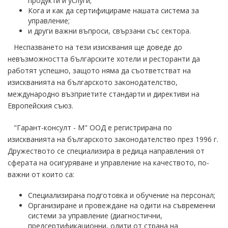
продукти и услуги;
Кога и как да сертифицираме нашата система за
управление;
и други важни въпроси, свързани със сектора.
Неспазването на тези изисквания ще доведе до
невъзможността българските хотели и ресторанти да
работят успешно, защото няма да съответстват на
изискванията на българското законодателство,
международно възприетите стандарти и директиви на
Европейския съюз.
"Гарант-консулт - М" ООД е регистрирана по
изискванията на българското законодателство през 1996 г.
Дружеството се специализира в редица направления от
сферата на осигуряване и управление на качеството, по-
важни от които са:
Специализирана подготовка и обучение на персонал;
Организиране и провеждане на одити на съвременни
системи за управление (диагностични,
предсертификационни, одити от страна на