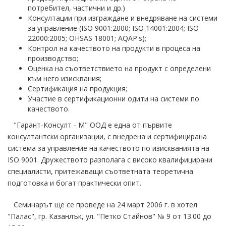
потребител, частични и др.)
Консултации при изграждане и внедряване на системи
за управление (ISO 9001:2000; ISO 14001:2004; ISO
22000:2005; OHSAS 18001; AQAP's);
Контрол на качеството на продукти в процеса на
производство;
Оценка на съответствието на продукт с определени
към него изисквания;
Сертификация на продукция;
Участие в сертификационни одити на системи по
качеството.
"Гарант-Консулт - М" ООД е една от първите
консултантски организации, с внедрена и сертифицирана
система за управление на качеството по изискванията на
ISO 9001. Дружеството разполага с високо квалифицирани
специалисти, притежаващи съответната теоретична
подготовка и богат практически опит.
Семинарът ще се проведе на 24 март 2006 г. в хотел
"Палас", гр. Казанлък, ул. "Петко Стайнов" № 9 от 13.00 до