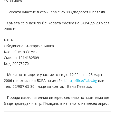
15.30 часа.
Таксата участие в семинара е 25.00 /двадесет и пет/ лв.
Сумата се внася по банковата сметка на БХРА до 23 март
2006 г.:
БХРА
Обединена Българска Банка
Клон: Света София
Сметка: 1014182509
Код: 20078270
Моля потвърдете участието си до 12.00 ч. на 23 март
2006 г. в офиса на БХРА на имейл:
bhra_office@abv.bg
или
тел.: 02/987 65 86 - лице за контакт Ваня Пеевска.
Поради изключителния интерес семинар по тази тема ще
бъде проведен и в гр. Пловдив, в началото на месец април.