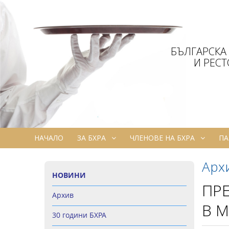
БЪЛГАРСКА
И РЕС
НАЧАЛО
ЗА БХРА
ЧЛЕНОВЕ НА БХРА
ПА
Арх
НОВИНИ
ПР
Архив
В М
30 години БХРА