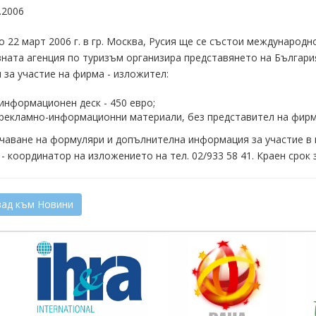
.2006
о 22 март 2006 г. в гр. Москва, Русия ще се състои международ
ната агенция по туризъм организира представянето на Българи
 за участие на фирма - изложител:
 информационен деск - 450 евро;
 рекламно-информационни материали, без представител на фирм
чаване на формуляри и допълнителна информация за участие в
- координатор на изложението на тел. 02/933 58 41. Краен срок з
ад към Новини