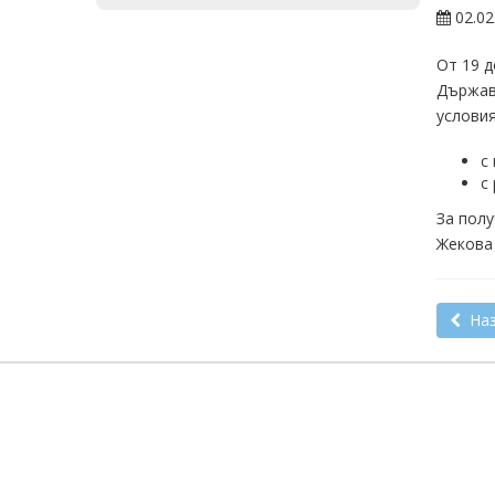
02.02
От 19 д
Държав
условия
с
с
За полу
Жекова 
Наз