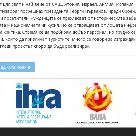
т цял свят и най-вече от САЩ, Япония, Израел, Англия, Испания
"Извора" посрещнах президента Георги Първанов. Преди броени
и посетители. Чужденците се прехласват от историческите заб
та и националната ни кухня. Но се отвращават от лошата инфр
а критика. Стремя се да подбирам добър персонал, но трудно с
и, които да привличат туристите. Много се говори за изгражда
гледи проектът скоро да бъде реализиран.
ад към Новини