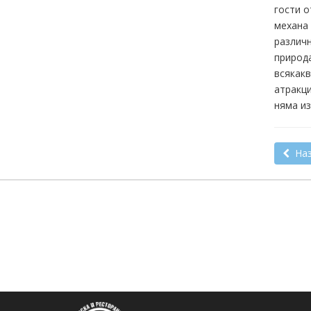
гости о
механа 
различн
природа
всякакв
атракци
няма из
Наз