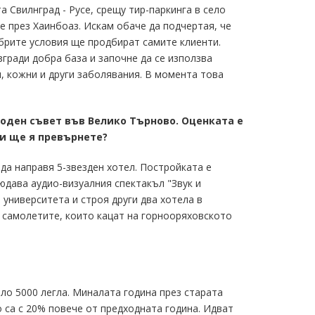
 Свилнград - Русе, срещу тир-паркинга в село
 през Хаинбоаз. Искам обаче да подчертая, че
обрите условия ще продбират самите клиенти.
гради добра база и започне да се използва
и, кожни и други заболявания. В момента това
оден съвет във Велико Търново. Оценката е
 ли ще я превърнете?
 да направя 5-звезден хотел. Постройката е
юдава аудио-визуалния спектакъл "Звук и
университета и строя други два хотела в
 самолетите, които кацат на горнооряховското
оло 5000 легла. Миналата година през старата
о са с 20% повече от предходната година. Идват