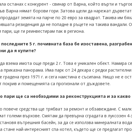
ла останах с конкурент - свинар от Варна, който върти и търго
във Варна нямат борови гори. Затова щели да нарежат дърветат
зпродадат земята на парче по 20 евро за квадрат. Такива им бях
ившата резиденция да не попадне в ръцете на такива вандали. О
 пари, ще ги реинвестирам пак в региона.
з последните 5 г. почивната база бе изоставена, разграбен
ни да я купите?
 да взема имота още преди 2 г. Това е уникален обект. Намира с
а приказна панорама. Има парк от 24 декара с редки растителни
е градена през 1971 г. и сега наистина е съсипана. Нищо не е о
 покрив и помещенията са прогизнали от дъждовете.
ко пари ще са необходими за реконструкцията и за какво
о повече средства ще трябват за ремонт и обзавеждане. С малко
ат големи върхове. Смятам да превърна сградата в луксозен 4-з
тановя вътрешния басейн, за да се използва минералната вода
 стане най-интересният спа-хотел, където ще се предлагат проц