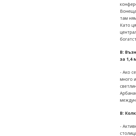
конфере
Вонеща 
там ням
Като ця
централ
богатст
В: Въз
за 1,4
- Ако с
много и
светлин
Арбанас
междун
В: Кол
- Актив
столица