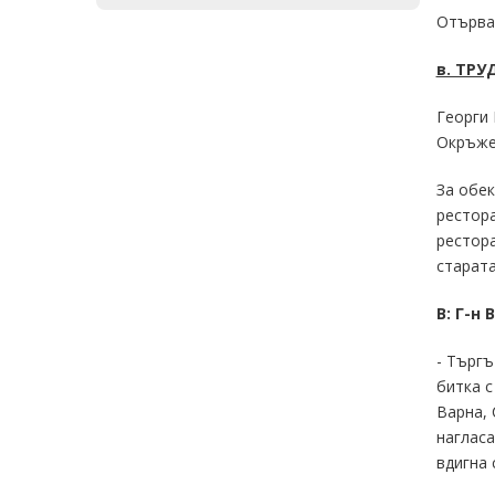
Отърва
в. ТРУД
Георги 
Окръжен
За обек
рестора
рестора
старата
В: Г-н
- Търгъ
битка с
Варна, 
нагласа
вдигна 