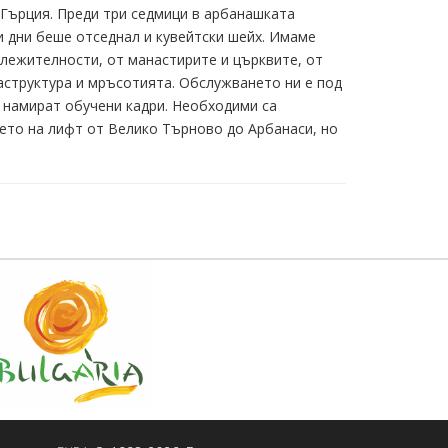
, Гърция. Преди три седмици в арбанашката
 дни беше отседнал и кувейтски шейх. Имаме
ележителности, от манастирите и църквите, от
аструктура и мръсотията. Обслужването ни е под
е намират обучени кадри. Необходими са
нето на лифт от Велико Търново до Арбанаси, но