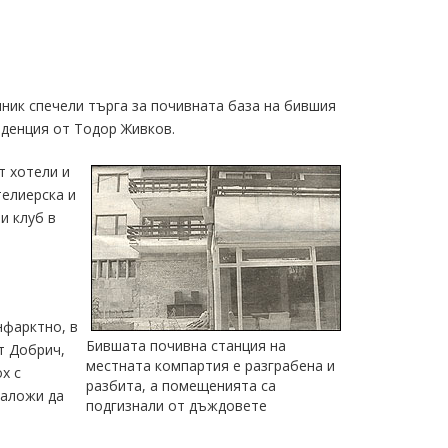
лник спечели търга за почивната база на бившия
денция от Тодор Живков.
т хотели и
телиерска и
и клуб в
нфарктно, в
Бившата почивна станция на
т Добрич,
местната компартия е разграбена и
х с
разбита, а помещенията са
наложи да
подгизнали от дъждовете