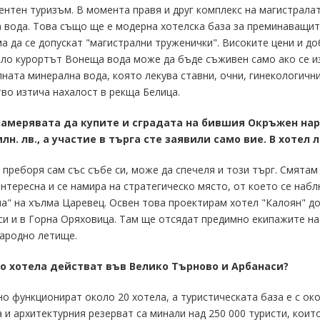
нтен туризъм. В момента правя и друг комплекс на магистралата
вода. Това също ще е модерна хотелска база за преминаващите
а да се допускат "магистрални труженички". Високите цени и д
ло курортът Вонеща вода може да бъде съживен само ако се из
ната минерална вода, която лекува ставни, очни, гинекологичн
во изтича нахалост в рекща Белица.
намерявата да купите и сградата на бившия Окръжен нар
 млн. лв., а участие в търга сте заявили само вие. В хотел
е преборя сам със събе си, може да спечеля и този търг. Смятам
нтересна и се намира на стратегическо място, от което се набл
а" на хълма Царевец. Освен това проектирам хотел "Калоян" до 
и и в Горна Оряховица. Там ще отсядат предимно екипажите на
ародно летище.
ко хотела действат във Велико Търново и Арбанаси?
но функционират около 20 хотела, а туристическата база е с ок
 и архитектурния резерват са минали над 250 000 туристи, коит