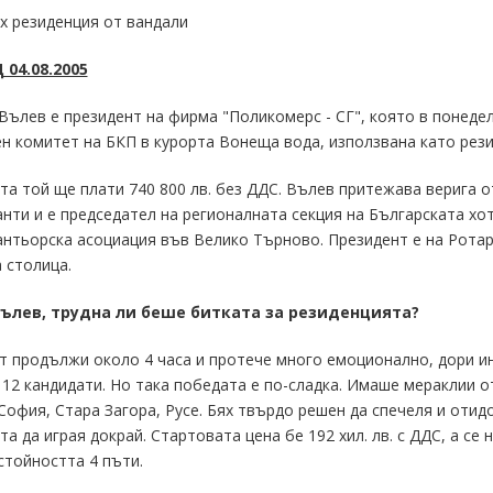
х резиденция от вандали
 04.08.2005
Вълев е президент на фирма "Поликомерс - СГ", която в понеде
 комитет на БКП в курорта Вонеща вода, използвана като рези
та той ще плати 740 800 лв. без ДДС. Вълев притежава верига о
нти и е председател на регионалната секция на Българската хо
нтьорска асоциация във Велико Търново. Президент е на Ротар
 столица.
 Вълев, трудна ли беше битката за резиденцията?
т продължи около 4 часа и протече много емоционално, дори и
 12 кандидати. Но така победата е по-сладка. Имаше мераклии о
София, Стара Загора, Русе. Бях твърдо решен да спечеля и отидо
та да играя докрай. Стартовата цена бе 192 хил. лв. с ДДС, а се 
стойността 4 пъти.