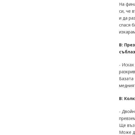
На фина
си, че 
и да ра
спася б
изкарам
В: Пре
съблаз
- Исках
разкрив
Базата 
медният
В: Кол
- Двойн
превзем
Ще възс
Може да